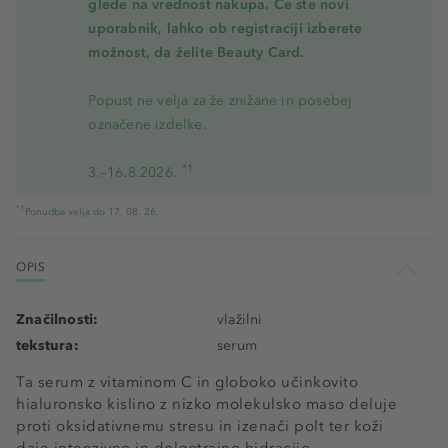
glede na vrednost nakupa. Če ste novi
uporabnik, lahko ob registraciji izberete
možnost, da želite Beauty Card.
Popust ne velja za že znižane in posebej
označene izdelke.
*1
3.–16.8.2026.
*1
Ponudba velja do 17. 08. 26.
OPIS
Značilnosti:
vlažilni
tekstura:
serum
Ta serum z vitaminom C in globoko učinkovito
hialuronsko kislino z nizko molekulsko maso deluje
proti oksidativnemu stresu in izenači polt ter koži