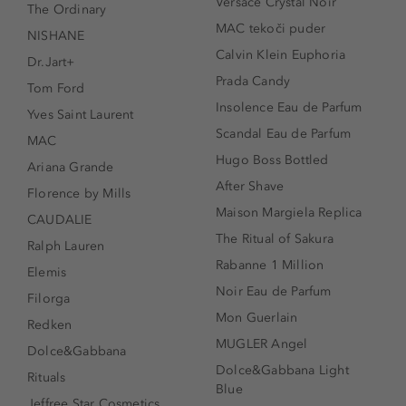
Versace Crystal Noir
The Ordinary
MAC tekoči puder
NISHANE
Calvin Klein Euphoria
Dr.Jart+
Prada Candy
Tom Ford
Insolence Eau de Parfum
Yves Saint Laurent
Scandal Eau de Parfum
MAC
Hugo Boss Bottled
Ariana Grande
After Shave
Florence by Mills
Maison Margiela Replica
CAUDALIE
The Ritual of Sakura
Ralph Lauren
Rabanne 1 Million
Elemis
Noir Eau de Parfum
Filorga
Mon Guerlain
Redken
MUGLER Angel
Dolce&Gabbana
Dolce&Gabbana Light
Rituals
Blue
Jeffree Star Cosmetics