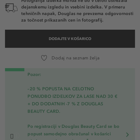
Fotografija izdelka morda ne bo v celoti ustrezala
dejanskemu izgledu in vsebini izdelka. V primeru
tehničnih napak, Douglas ne prevzema odgovornosti
za točnost prikazanih cen in fotografij.
DODAJTE V KOŠARICO
Dodaj na seznam želja
Pozor:
–20 % POPUSTA NA CELOTNO
PONUDBO IZDELKOV ZA LASE NAD 30 €
+ DO DODATNIH -7 % Z DOUGLAS
BEAUTY CARD.
Po registraciji v Douglas Beauty Card se bo
popust samodejno obračunal v košarici