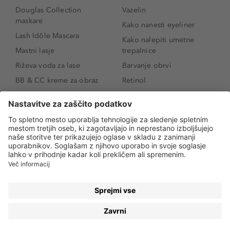
Douglas Collection
Vazelin
maskare
Kako nanesti eyeliner
Lash Idôle Mascara
Kako nalepiti umetne
Mastni lasje
trepalnice
Riževa voda za lase
Barvanje obrvi
BB & CC kreme za obraz
Retinol
Age Defense BB Cream
Vitamin E
SPF 30
Kako povečati ustnice
Senčila za oči
Niacinamid
Tekoči puder
Rozacea
Ličenje povešenih vek
Salicilna kislina
Kako povečati oči
Rozacea
Kako določiti odtenek
Salicilna kislina
pudra
Kako skriti temne
kolobarje