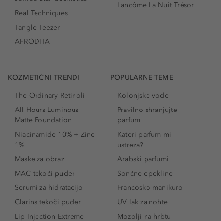
Lancôme La Nuit Trésor
Real Techniques
Tangle Teezer
AFRODITA
KOZMETIČNI TRENDI
POPULARNE TEME
The Ordinary Retinoli
Kolonjske vode
All Hours Luminous
Pravilno shranjujte
Matte Foundation
parfum
Niacinamide 10% + Zinc
Kateri parfum mi
1%
ustreza?
Maske za obraz
Arabski parfumi
MAC tekoči puder
Sončne opekline
Serumi za hidratacijo
Francosko manikuro
Clarins tekoči puder
UV lak za nohte
Lip Injection Extreme
Mozolji na hrbtu