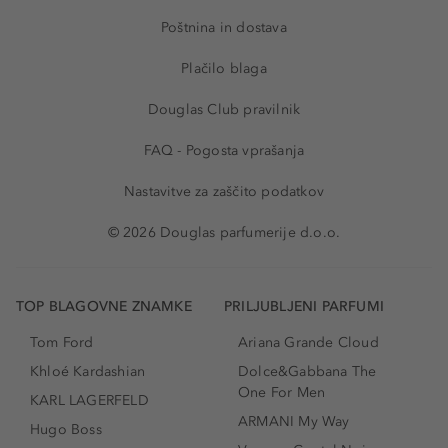
Poštnina in dostava
Plačilo blaga
Douglas Club pravilnik
FAQ - Pogosta vprašanja
Nastavitve za zaščito podatkov
© 2026 Douglas parfumerije d.o.o.
TOP BLAGOVNE ZNAMKE
PRILJUBLJENI PARFUMI
Tom Ford
Ariana Grande Cloud
Khloé Kardashian
Dolce&Gabbana The
One For Men
KARL LAGERFELD
ARMANI My Way
Hugo Boss