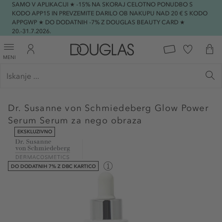
SAMO V APLIKACIJI ★ -15% NA SKORAJ CELOTNO PONUDBO S
KODO APP15 IN PREVZEMITE DARILO OB NAKUPU NAD 20 € S KODO
APPGWP ★ DO DODATNIH -7% Z DOUGLAS BEAUTY CARD ★
20.-31.7.2026.
MENI
Dr. Susanne von Schmiedeberg
Glow Power
Serum Serum za nego obraza
EKSKLUZIVNO
DO DODATNIH 7% Z DBC KARTICO