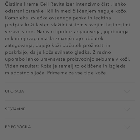
Čistilna krema Cell Revitalizer intenzivno čisti, lahko
odstrani ostanke ličil in med čiščenjem neguje kožo.
Kompleks izvlečka ovsenega peska in lecitina
podpira koži lasten vlažilni sistem s svojimi lastnostmi
vezave vode. Naravni lipidi iz arganovega, jojobinega
in karitejevega masla zmanjšujejo občutek
zategovanja, dajejo koži občutek prožnosti in
poskrbijo, da je koža svilnato gladka. Z redno
uporabo lahko uravnavate proizvodnjo sebuma v koži.
Viden rezultat: Koža je temeljito očiščena in izgleda
mladostno sijoča. Primerna za vse tipe kože.
UPORABA
SESTAVINE
PRIPOROČILA