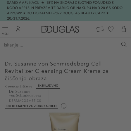
SAMO V APLIKACIJI ★ -15% NA SKORAJ CELOTNO PONUDBO S
KODO APP15 IN PREVZEMITE DARILO OB NAKUPU NAD 20 € S KODO
APPGWP ★ DO DODATNIH -7% Z DOUGLAS BEAUTY CARD ★
20.-31.7.2026.
MENI
Dr. Susanne von Schmiedeberg
Cell
Revitalizer Cleansing Cream Krema za
čiščenje obraza
EKSKLUZIVNO
Kreme za čiščenje
DO DODATNIH 7% Z DBC KARTICO