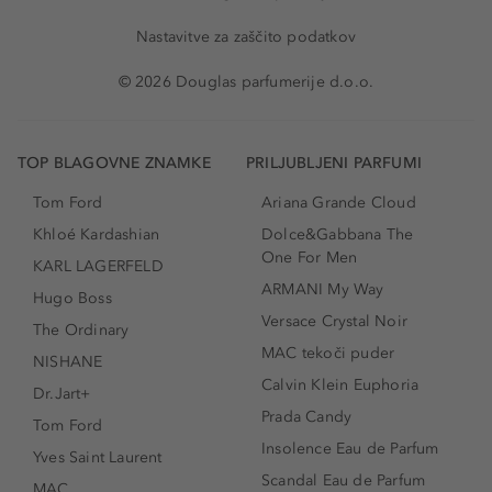
Nastavitve za zaščito podatkov
© 2026 Douglas parfumerije d.o.o.
TOP BLAGOVNE ZNAMKE
PRILJUBLJENI PARFUMI
Tom Ford
Ariana Grande Cloud
Khloé Kardashian
Dolce&Gabbana The
One For Men
KARL LAGERFELD
ARMANI My Way
Hugo Boss
Versace Crystal Noir
The Ordinary
MAC tekoči puder
NISHANE
Calvin Klein Euphoria
Dr.Jart+
Prada Candy
Tom Ford
Insolence Eau de Parfum
Yves Saint Laurent
Scandal Eau de Parfum
MAC