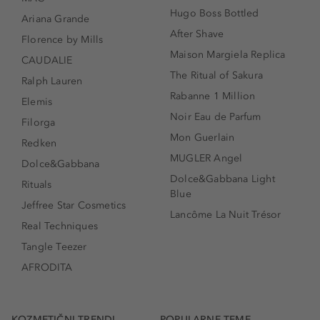
Hugo Boss Bottled
Ariana Grande
After Shave
Florence by Mills
Maison Margiela Replica
CAUDALIE
The Ritual of Sakura
Ralph Lauren
Rabanne 1 Million
Elemis
Noir Eau de Parfum
Filorga
Mon Guerlain
Redken
MUGLER Angel
Dolce&Gabbana
Dolce&Gabbana Light
Rituals
Blue
Jeffree Star Cosmetics
Lancôme La Nuit Trésor
Real Techniques
Tangle Teezer
AFRODITA
KOZMETIČNI TRENDI
POPULARNE TEME