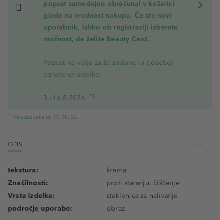
popust samodejno obračunal v košarici
glede na vrednost nakupa. Če ste novi
uporabnik, lahko ob registraciji izberete
možnost, da želite Beauty Card.
Popust ne velja za že znižane in posebej
označene izdelke.
*1
3.–16.8.2026.
*1
Ponudba velja do 17. 08. 26.
OPIS
tekstura:
krema
Značilnosti:
proti staranju, čiščenje
Vrsta izdelka:
steklenica za nalivanje
področje uporabe:
obraz