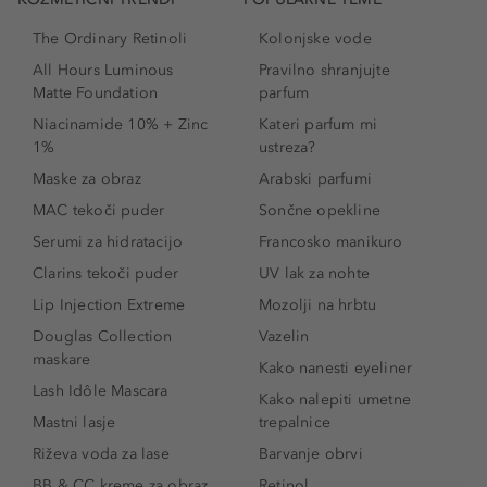
The Ordinary Retinoli
Kolonjske vode
All Hours Luminous
Pravilno shranjujte
Matte Foundation
parfum
Niacinamide 10% + Zinc
Kateri parfum mi
1%
ustreza?
Maske za obraz
Arabski parfumi
MAC tekoči puder
Sončne opekline
Serumi za hidratacijo
Francosko manikuro
Clarins tekoči puder
UV lak za nohte
Lip Injection Extreme
Mozolji na hrbtu
Douglas Collection
Vazelin
maskare
Kako nanesti eyeliner
Lash Idôle Mascara
Kako nalepiti umetne
Mastni lasje
trepalnice
Riževa voda za lase
Barvanje obrvi
BB & CC kreme za obraz
Retinol