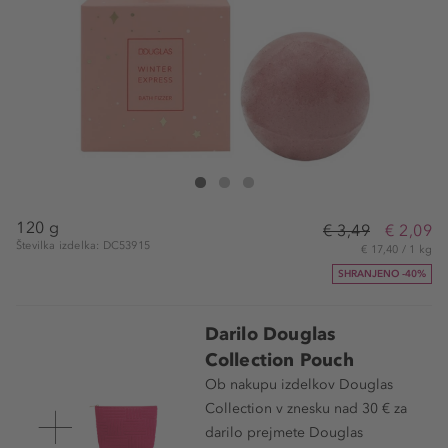
Douglas Collection Winter Express Bath Fizzer Pink
Winter Express Bath Fizzer Pink
Winter Express Bath Fizzer Pink
120 g
€ 3,49
€ 2,09
Številka izdelka: DC53915
€ 17,40 / 1 kg
SHRANJENO -40%
Darilo Douglas
Collection Pouch
Ob nakupu izdelkov Douglas
Collection v znesku nad 30 € za
darilo prejmete Douglas