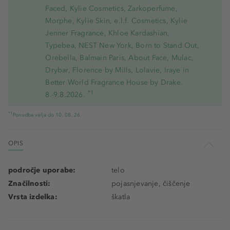
Faced, Kylie Cosmetics, Zarkoperfume,
Morphe, Kylie Skin, e.l.f. Cosmetics, Kylie
Jenner Fragrance, Khloe Kardashian,
Typebea, NEST New York, Born to Stand Out,
Orebella, Balmain Paris, About Face, Mulac,
Drybar, Florence by Mills, Lolavie, Iraye in
Better World Fragrance House by Drake.
*1
8.-9.8.2026.
*1
Ponudba velja do 10. 08. 26.
OPIS
področje uporabe:
telo
Značilnosti:
pojasnjevanje, čiščenje
Vrsta izdelka:
škatla