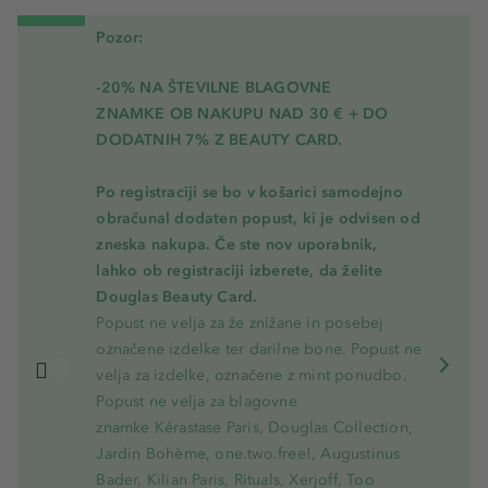
Pozor:
-20% NA ŠTEVILNE BLAGOVNE
ZNAMKE OB NAKUPU NAD 30 € + DO
DODATNIH 7% Z BEAUTY CARD.
Po registraciji se bo v košarici samodejno
obračunal dodaten popust, ki je odvisen od
zneska nakupa. Če ste nov uporabnik,
lahko ob registraciji izberete, da želite
Douglas Beauty Card.
Popust ne velja za že znižane in posebej
označene izdelke ter darilne bone. Popust ne
velja za izdelke, označene z mint ponudbo.
Popust ne velja za blagovne
znamke Kérastase Paris, Douglas Collection,
Jardin Bohème, one.two.free!, Augustinus
Bader, Kilian Paris, Rituals, Xerjoff, Too