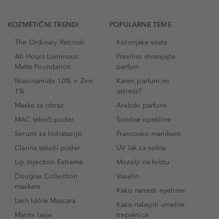
KOZMETIČNI TRENDI
POPULARNE TEME
The Ordinary Retinoli
Kolonjske vode
All Hours Luminous
Pravilno shranjujte
Matte Foundation
parfum
Niacinamide 10% + Zinc
Kateri parfum mi
1%
ustreza?
Maske za obraz
Arabski parfumi
MAC tekoči puder
Sončne opekline
Serumi za hidratacijo
Francosko manikuro
Clarins tekoči puder
UV lak za nohte
Lip Injection Extreme
Mozolji na hrbtu
Douglas Collection
Vazelin
maskare
Kako nanesti eyeliner
Lash Idôle Mascara
Kako nalepiti umetne
Mastni lasje
trepalnice