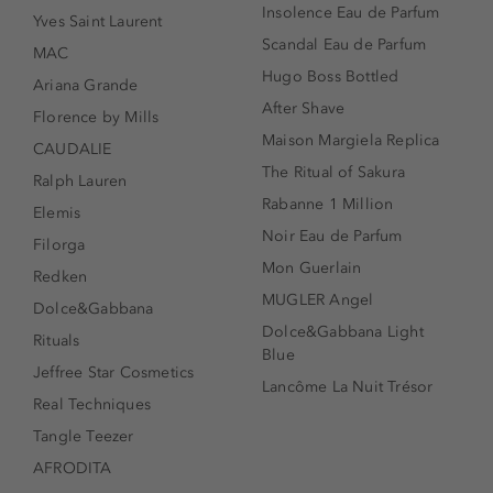
Insolence Eau de Parfum
Yves Saint Laurent
Scandal Eau de Parfum
MAC
Hugo Boss Bottled
Ariana Grande
After Shave
Florence by Mills
Maison Margiela Replica
CAUDALIE
The Ritual of Sakura
Ralph Lauren
Rabanne 1 Million
Elemis
Noir Eau de Parfum
Filorga
Mon Guerlain
Redken
MUGLER Angel
Dolce&Gabbana
Dolce&Gabbana Light
Rituals
Blue
Jeffree Star Cosmetics
Lancôme La Nuit Trésor
Real Techniques
Tangle Teezer
AFRODITA