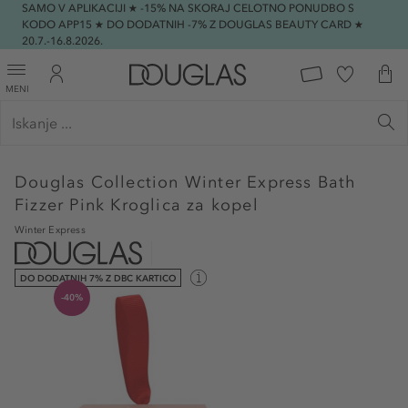
SAMO V APLIKACIJI ★ -15% NA SKORAJ CELOTNO PONUDBO S
KODO APP15 ★ DO DODATNIH -7% Z DOUGLAS BEAUTY CARD ★
20.7.-16.8.2026.
MENI
Douglas Collection
Winter Express Bath
Fizzer Pink Kroglica za kopel
Winter Express
DO DODATNIH 7% Z DBC KARTICO
-40%