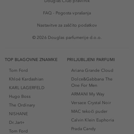
Douglas Club pravilnik
FAQ - Pogosta vprašanja
Nastavitve za zaščito podatkov
© 2026 Douglas parfumerije d.o.o.
TOP BLAGOVNE ZNAMKE
PRILJUBLJENI PARFUMI
Tom Ford
Ariana Grande Cloud
Khloé Kardashian
Dolce&Gabbana The
One For Men
KARL LAGERFELD
ARMANI My Way
Hugo Boss
Versace Crystal Noir
The Ordinary
MAC tekoči puder
NISHANE
Calvin Klein Euphoria
Dr.Jart+
Prada Candy
Tom Ford