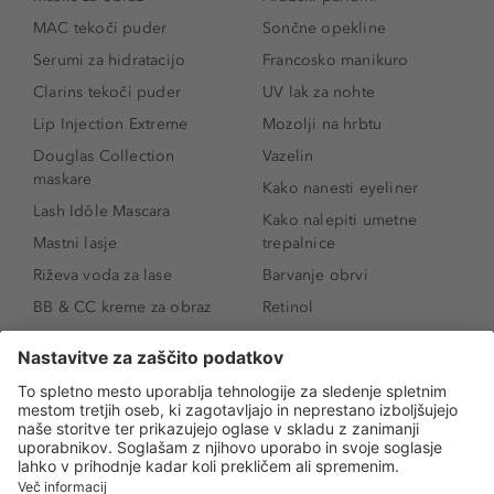
MAC tekoči puder
Sončne opekline
Serumi za hidratacijo
Francosko manikuro
Clarins tekoči puder
UV lak za nohte
Lip Injection Extreme
Mozolji na hrbtu
Douglas Collection
Vazelin
maskare
Kako nanesti eyeliner
Lash Idôle Mascara
Kako nalepiti umetne
Mastni lasje
trepalnice
Riževa voda za lase
Barvanje obrvi
BB & CC kreme za obraz
Retinol
Age Defense BB Cream
Vitamin E
SPF 30
Kako povečati ustnice
Senčila za oči
Niacinamid
Tekoči puder
Rozacea
Ličenje povešenih vek
Salicilna kislina
Kako povečati oči