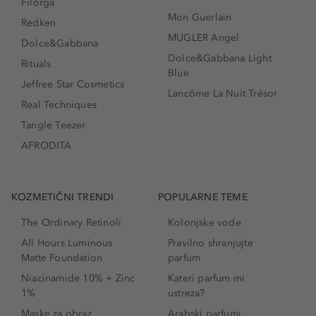
Filorga
Mon Guerlain
Redken
MUGLER Angel
Dolce&Gabbana
Dolce&Gabbana Light
Rituals
Blue
Jeffree Star Cosmetics
Lancôme La Nuit Trésor
Real Techniques
Tangle Teezer
AFRODITA
KOZMETIČNI TRENDI
POPULARNE TEME
The Ordinary Retinoli
Kolonjske vode
All Hours Luminous
Pravilno shranjujte
Matte Foundation
parfum
Niacinamide 10% + Zinc
Kateri parfum mi
1%
ustreza?
Maske za obraz
Arabski parfumi