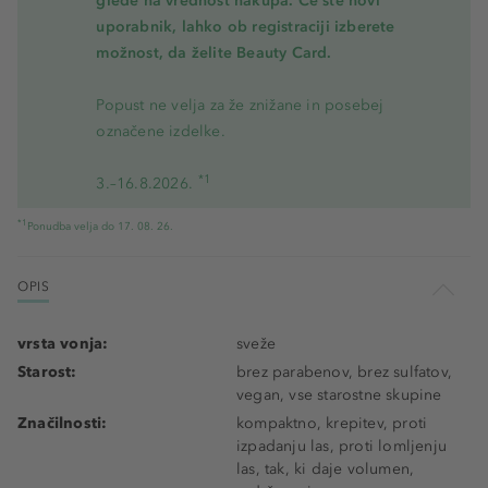
glede na vrednost nakupa. Če ste novi
uporabnik, lahko ob registraciji izberete
možnost, da želite Beauty Card.
Popust ne velja za že znižane in posebej
označene izdelke.
*1
3.–16.8.2026.
*1
Ponudba velja do 17. 08. 26.
OPIS
vrsta vonja:
sveže
Starost:
brez parabenov, brez sulfatov,
vegan, vse starostne skupine
Značilnosti:
kompaktno, krepitev, proti
izpadanju las, proti lomljenju
las, tak, ki daje volumen,