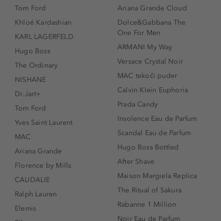
Tom Ford
Ariana Grande Cloud
Khloé Kardashian
Dolce&Gabbana The
One For Men
KARL LAGERFELD
ARMANI My Way
Hugo Boss
Versace Crystal Noir
The Ordinary
MAC tekoči puder
NISHANE
Calvin Klein Euphoria
Dr.Jart+
Prada Candy
Tom Ford
Insolence Eau de Parfum
Yves Saint Laurent
Scandal Eau de Parfum
MAC
Hugo Boss Bottled
Ariana Grande
After Shave
Florence by Mills
Maison Margiela Replica
CAUDALIE
The Ritual of Sakura
Ralph Lauren
Rabanne 1 Million
Elemis
Noir Eau de Parfum