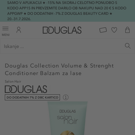
SAMO V APLIKACIJI ★ -15% NA SKORAJ CELOTNO PONUDBO S
KODO APP15 IN PREVZEMITE DARILO OB NAKUPU NAD 20 € S KODO
APPGWP ★ DO DODATNIH -7% Z DOUGLAS BEAUTY CARD ★
20.-31.7.2026.
MENI
Douglas Collection
Volume & Strenght
Conditioner Balzam za lase
Salon Hair
DO DODATNIH 7% Z DBC KARTICO