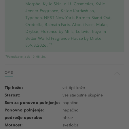
Morphe, Kylie Skin, e.l.f. Cosmetics, Kylie
Jenner Fragrance, Khloe Kardashian,
Typebea, NEST New York, Born to Stand Out,
Orebella, Balmain Paris, About Face, Mulac,
Drybar, Florence by Mills, Lolavie, Iraye in
Better World Fragrance House by Drake.
*1
8.-9.8.2026.
*1
Ponudba velja do 10. 08. 26.
OPIS
Tip kože:
vsi tipi kože
Starost:
vse starostne skupine
Sem za ponovno polnjenje:
napačno
Ponovno polnjenje:
napačno
področje uporabe:
obraz
Motnost:
svetloba