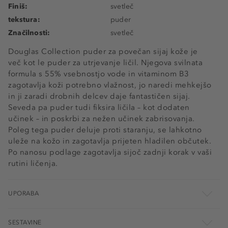
Finiš:
svetleč
tekstura:
puder
Značilnosti:
svetleč
Douglas Collection puder za povečan sijaj kože je
več kot le puder za utrjevanje ličil. Njegova svilnata
formula s 55% vsebnostjo vode in vitaminom B3
zagotavlja koži potrebno vlažnost, jo naredi mehkejšo
in ji zaradi drobnih delcev daje fantastičen sijaj.
Seveda pa puder tudi fiksira ličila – kot dodaten
učinek – in poskrbi za nežen učinek zabrisovanja.
Poleg tega puder deluje proti staranju, se lahkotno
uleže na kožo in zagotavlja prijeten hladilen občutek.
Po nanosu podlage zagotavlja sijoč zadnji korak v vaši
rutini ličenja.
UPORABA
SESTAVINE