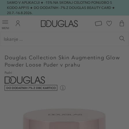
SAMO V APLIKACIJI ★ -15% NA SKORAJ CELOTNO PONUDBO S
KODO APP15 ★ DO DODATNIH -7% Z DOUGLAS BEAUTY CARD ★
20.7.-16.8.2026.
MENI
Douglas Collection
Skin Augmenting Glow
Powder Loose Puder v prahu
Pudri
DO DODATNIH 7% Z DBC KARTICO