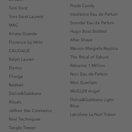
Prada Candy
Tom Ford
Insolence Eau de Parfum
Yves Saint Laurent
Scandal Eau de Parfum
MAC
Hugo Boss Bottled
Ariana Grande
After Shave
Florence by Mills
Maison Margiela Replica
CAUDALIE
The Ritual of Sakura
Ralph Lauren
Rabanne 1 Million
Elemis
Noir Eau de Parfum
Filorga
Mon Guerlain
Redken
MUGLER Angel
Dolce&Gabbana
Dolce&Gabbana Light
Rituals
Blue
Jeffree Star Cosmetics
Lancôme La Nuit Trésor
Real Techniques
Tangle Teezer