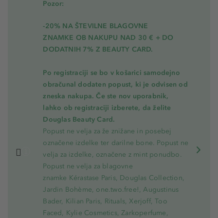
Pozor:
-20% NA ŠTEVILNE BLAGOVNE
ZNAMKE OB NAKUPU NAD 30 € + DO
DODATNIH 7% Z BEAUTY CARD.
Po registraciji se bo v košarici samodejno
obračunal dodaten popust, ki je odvisen od
zneska nakupa. Če ste nov uporabnik,
lahko ob registraciji izberete, da želite
Douglas Beauty Card.
Popust ne velja za že znižane in posebej
označene izdelke ter darilne bone. Popust ne
velja za izdelke, označene z mint ponudbo.
Popust ne velja za blagovne
znamke Kérastase Paris, Douglas Collection,
Jardin Bohème, one.two.free!, Augustinus
Bader, Kilian Paris, Rituals, Xerjoff, Too
Faced, Kylie Cosmetics, Zarkoperfume,