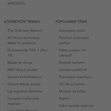
AFRODITA
KOZMETIČNI TRENDI
POPULARNE TEME
The Ordinary Retinoli
Kolonjske vode
All Hours Luminous
Pravilno shranjujte
Matte Foundation
parfum
Niacinamide 10% + Zinc
Kateri parfum mi
1%
ustreza?
Maske za obraz
Arabski parfumi
MAC tekoči puder
Sončne opekline
Serumi za hidratacijo
Francosko manikuro
Clarins tekoči puder
UV lak za nohte
Lip Injection Extreme
Mozolji na hrbtu
Douglas Collection
Vazelin
maskare
Kako nanesti eyeliner
Lash Idôle Mascara