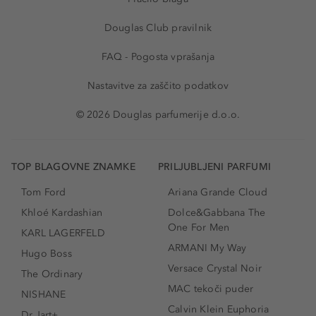
Douglas Club pravilnik
FAQ - Pogosta vprašanja
Nastavitve za zaščito podatkov
© 2026 Douglas parfumerije d.o.o.
TOP BLAGOVNE ZNAMKE
PRILJUBLJENI PARFUMI
Tom Ford
Ariana Grande Cloud
Khloé Kardashian
Dolce&Gabbana The
One For Men
KARL LAGERFELD
ARMANI My Way
Hugo Boss
Versace Crystal Noir
The Ordinary
MAC tekoči puder
NISHANE
Calvin Klein Euphoria
Dr.Jart+