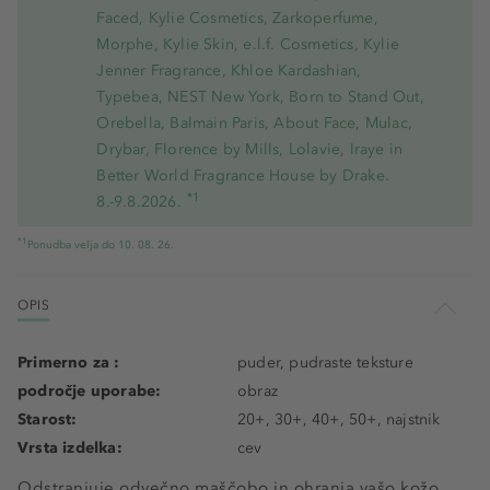
Faced, Kylie Cosmetics, Zarkoperfume,
Morphe, Kylie Skin, e.l.f. Cosmetics, Kylie
Jenner Fragrance, Khloe Kardashian,
Typebea, NEST New York, Born to Stand Out,
Orebella, Balmain Paris, About Face, Mulac,
Drybar, Florence by Mills, Lolavie, Iraye in
Better World Fragrance House by Drake.
*1
8.-9.8.2026.
*1
Ponudba velja do 10. 08. 26.
OPIS
Primerno za :
puder, pudraste teksture
področje uporabe:
obraz
Starost:
20+, 30+, 40+, 50+, najstnik
Vrsta izdelka:
cev
Odstranjuje odvečno maščobo in ohranja vašo kožo