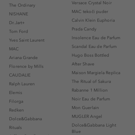
Versace Crystal Noir
The Ordinary
MAC tekoči puder
NISHANE
Calvin Klein Euphoria
Dr.Jart+
Prada Candy
Tom Ford
Insolence Eau de Parfum
Yves Saint Laurent
Scandal Eau de Parfum
MAC
Hugo Boss Bottled
Ariana Grande
After Shave
Florence by Mills
Maison Margiela Replica
CAUDALIE
The Ritual of Sakura
Ralph Lauren
Rabanne 1 Million
Elemis
Noir Eau de Parfum
Filorga
Mon Guerlain
Redken
MUGLER Angel
Dolce&Gabbana
Dolce&Gabbana Light
Rituals
Blue