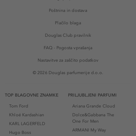
Poštnina in dostava
Plačilo blaga
Douglas Club pravilnik
FAQ - Pogosta vprašanja
Nastavitve za zaščito podatkov
© 2026 Douglas parfumerije d.o.o.
TOP BLAGOVNE ZNAMKE
PRILJUBLJENI PARFUMI
Tom Ford
Ariana Grande Cloud
Khloé Kardashian
Dolce&Gabbana The
One For Men
KARL LAGERFELD
ARMANI My Way
Hugo Boss