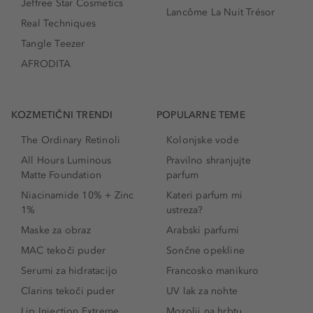
Jeffree Star Cosmetics
Lancôme La Nuit Trésor
Real Techniques
Tangle Teezer
AFRODITA
KOZMETIČNI TRENDI
POPULARNE TEME
The Ordinary Retinoli
Kolonjske vode
All Hours Luminous
Pravilno shranjujte
Matte Foundation
parfum
Niacinamide 10% + Zinc
Kateri parfum mi
1%
ustreza?
Maske za obraz
Arabski parfumi
MAC tekoči puder
Sončne opekline
Serumi za hidratacijo
Francosko manikuro
Clarins tekoči puder
UV lak za nohte
Lip Injection Extreme
Mozolji na hrbtu