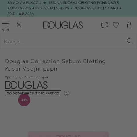
SAMO V APLIKACIJI ★ -15% NA SKORAJ CELOTNO PONUDBO S
KODO APP15 ★ DO DODATNIH -7% Z DOUGLAS BEAUTY CARD ★
20.7.-16.8.2026.
MENI
Douglas Collection
Sebum Blotting
Paper Vpojni papir
Vpojni papir/Blotting Paper
DO DODATNIH 7% Z DBC KARTICO
-40%