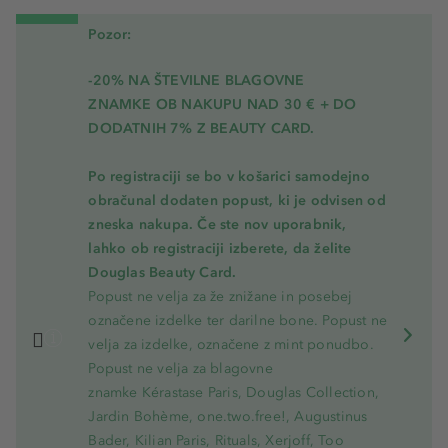
Pozor:
-20% NA ŠTEVILNE BLAGOVNE
ZNAMKE OB NAKUPU NAD 30 € + DO
DODATNIH 7% Z BEAUTY CARD.
Po registraciji se bo v košarici samodejno
obračunal dodaten popust, ki je odvisen od
zneska nakupa. Če ste nov uporabnik,
lahko ob registraciji izberete, da želite
Douglas Beauty Card.
Popust ne velja za že znižane in posebej
označene izdelke ter darilne bone. Popust ne
velja za izdelke, označene z mint ponudbo.
Popust ne velja za blagovne
znamke Kérastase Paris, Douglas Collection,
Jardin Bohème, one.two.free!, Augustinus
Bader, Kilian Paris, Rituals, Xerjoff, Too