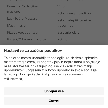
Douglas Collection
Vazelin
maskare
Kako nanesti eyeliner
Lash Idôle Mascara
Kako nalepiti umetne
Mastni lasje
trepalnice
Riževa voda za lase
Barvanje obrvi
BB & CC kreme za obraz
Retinol
Age Defense BB Cream
Vitamin E
SPF 30
Kako povečati ustnice
Senčila za oči
Niacinamid
Tekoči puder
Rozacea
Ličenje povešenih vek
Salicilna kislina
Kako povečati oči
Rozacea
Kako določiti odtenek
Salicilna kislina
pudra
Kako skriti temne
kolobarje