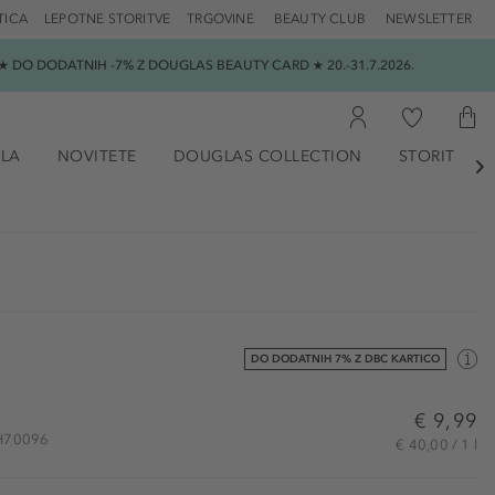
TICA
LEPOTNE STORITVE
TRGOVINE
BEAUTY CLUB
NEWSLETTER
 DO DODATNIH -7% Z DOUGLAS BEAUTY CARD ★ 20.-31.7.2026.
ILA
NOVITETE
DOUGLAS COLLECTION
STORITVE

DO DODATNIH 7% Z DBC KARTICO
€ 9,99
DH70096
€ 40,00 / 1 l