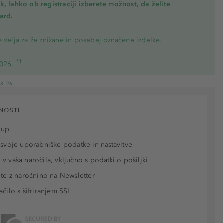
, lahko ob registraciji izberete možnost, da želite
ard.
 velja za že znižane in posebej označene izdelke.
*1
2026.
8. 26.
NOSTI
kup
 svoje uporabniške podatke in nastavitve
v vaša naročila, vključno s podatki o pošiljki
jte z naročnino na Newsletter
ačilo s šifriranjem SSL