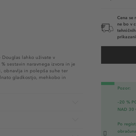
Cena se 
ne bo v c
tehnični
prikazani
 Douglas lahko uživate v
 % sestavin naravnega izvora in je
i, obnavlja in polepša suhe ter
ilnato gladkostjo, mehkobo in
Pozor:
–20 % 
NAD 30 
Po regis
obračuna