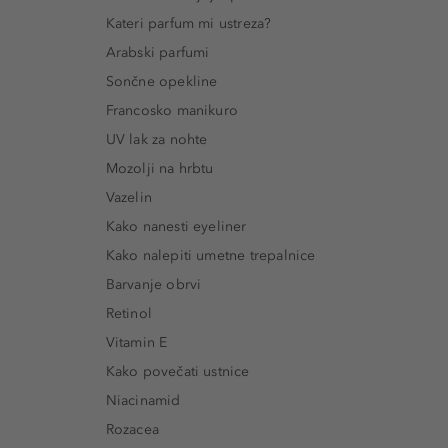
Kateri parfum mi ustreza?
Arabski parfumi
Sončne opekline
Francosko manikuro
UV lak za nohte
Mozolji na hrbtu
Vazelin
Kako nanesti eyeliner
Kako nalepiti umetne trepalnice
Barvanje obrvi
Retinol
Vitamin E
Kako povečati ustnice
Niacinamid
Rozacea