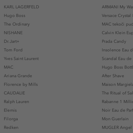
KARL LAGERFELD
ARMANI My Wa
Hugo Boss
Versace Crystal
The Ordinary
MAC tekoči pu
NISHANE
Calvin Klein Eu
Dr.Jart+
Prada Candy
Tom Ford
Insolence Eau d
Yves Saint Laurent
Scandal Eau de
MAC
Hugo Boss Bott
Ariana Grande
After Shave
Florence by Mills
Maison Margiela
CAUDALIE
The Ritual of Sa
Ralph Lauren
Rabanne 1 Milli
Elemis
Noir Eau de Pa
Filorga
Mon Guerlain
Redken
MUGLER Angel