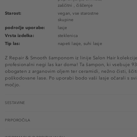
zaščitni , čiščenje
Starost:
vegan, vse starostne
skupine
področje uporabe:
lasje
Vrsta izdelka:
steklenica
Tip las:
napeti lasje, suhi lasje
Z Repair & Smooth šamponom iz linije Salon Hair kolekcije
profesionalni negi las kar doma! Ta šampon, ki vsebuje 93
obogaten z arganovim oljem ter ceramidi, nežno čisti, ščit
poškodovane lase. Po uporabi bodo vaši lasje očarali s sv
močjo.
SESTAVINE
PRIPOROČILA