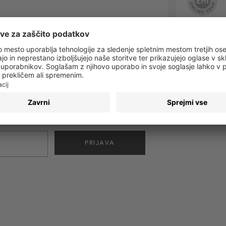
 obvestila o vseh trendih in ponudbah!
PRIJAVA