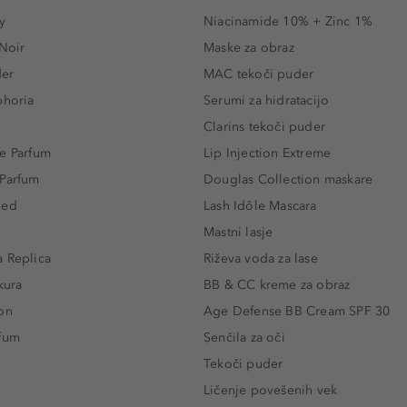
y
Niacinamide 10% + Zinc 1%
 Noir
Maske za obraz
der
MAC tekoči puder
phoria
Serumi za hidratacijo
Clarins tekoči puder
e Parfum
Lip Injection Extreme
 Parfum
Douglas Collection maskare
led
Lash Idôle Mascara
Mastni lasje
 Replica
Riževa voda za lase
kura
BB & CC kreme za obraz
on
Age Defense BB Cream SPF 30
rfum
Senčila za oči
Tekoči puder
Ličenje povešenih vek