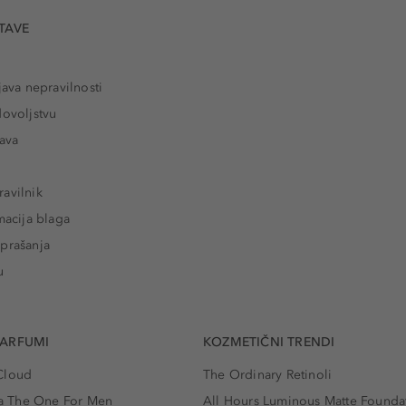
TAVE
java nepravilnosti
dovoljstvu
tava
avilnik
macija blaga
prašanja
u
PARFUMI
KOZMETIČNI TRENDI
Cloud
The Ordinary Retinoli
 The One For Men
All Hours Luminous Matte Founda