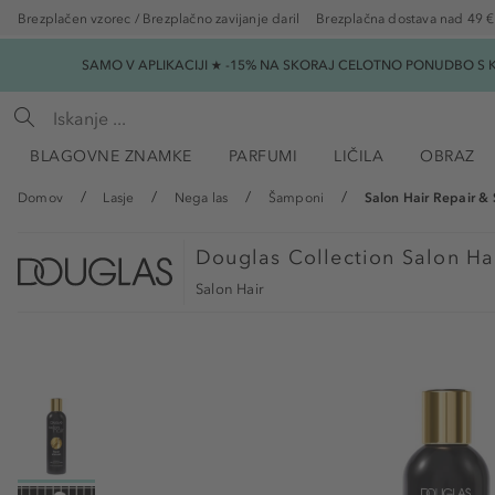
Brezplačen vzorec / Brezplačno zavijanje daril
Brezplačna dostava nad 49 €
SAMO V APLIKACIJI ★ -15% NA SKORAJ CELOTNO PONUDBO S K
BLAGOVNE ZNAMKE
PARFUMI
LIČILA
OBRAZ
Domov
Lasje
Nega las
Šamponi
Salon Hair Repair 
Douglas Collection
Salon Ha
Salon Hair