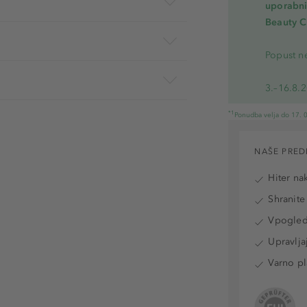
uporabnik
Beauty C
Popust ne
3.–16.8.
*1
Ponudba velja do 17. 0
NAŠE PRED
Hiter na
Shranite
Vpogled 
Upravlja
Varno pl