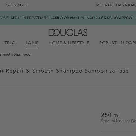
Vračilo 90 dni
MOJA DIGITALNA KAR
ODO APP15 IN PREVZEMITE DARILO OB NAKUPU NAD 20 € S KODO APPGWP ★
TELO
LASJE
HOME & LIFESTYLE
POPUSTI IN DAR
& Smooth Shampoo
ir Repair & Smooth Shampoo Šampon za lase
250 ml
Številka izdelka: 