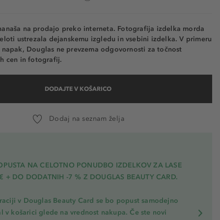
nanaša na prodajo preko interneta. Fotografija izdelka morda
eloti ustrezala dejanskemu izgledu in vsebini izdelka. V primeru
h napak, Douglas ne prevzema odgovornosti za točnost
h cen in fotografij.
DODAJTE V KOŠARICO
Dodaj na seznam želja
POPUSTA NA CELOTNO PONUDBO IZDELKOV ZA LASE
€ + DO DODATNIH -7 % Z DOUGLAS BEAUTY CARD.
traciji v Douglas Beauty Card se bo popust samodejno
l v košarici glede na vrednost nakupa. Če ste novi