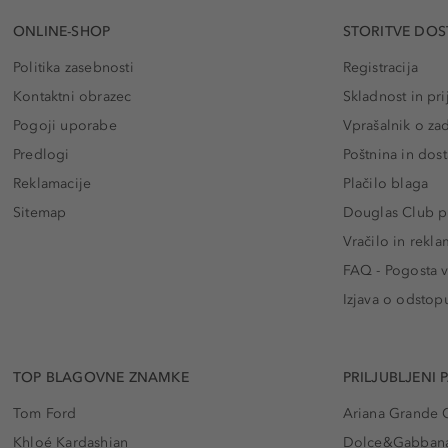
ONLINE-SHOP
STORITVE DOS
Politika zasebnosti
Registracija
Kontaktni obrazec
Skladnost in pri
Pogoji uporabe
Vprašalnik o za
Predlogi
Poštnina in dos
Reklamacije
Plačilo blaga
Sitemap
Douglas Club pr
Vračilo in rekla
FAQ - Pogosta v
Izjava o odstop
TOP BLAGOVNE ZNAMKE
PRILJUBLJENI 
Tom Ford
Ariana Grande 
Khloé Kardashian
Dolce&Gabbana