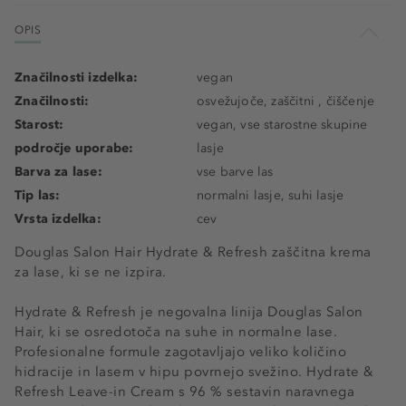
OPIS
Značilnosti izdelka:
vegan
Značilnosti:
osvežujoče, zaščitni , čiščenje
Starost:
vegan, vse starostne skupine
področje uporabe:
lasje
Barva za lase:
vse barve las
Tip las:
normalni lasje, suhi lasje
Vrsta izdelka:
cev
Douglas Salon Hair Hydrate & Refresh zaščitna krema
za lase, ki se ne izpira.
Hydrate & Refresh je negovalna linija Douglas Salon
Hair, ki se osredotoča na suhe in normalne lase.
Profesionalne formule zagotavljajo veliko količino
hidracije in lasem v hipu povrnejo svežino. Hydrate &
Refresh Leave-in Cream s 96 % sestavin naravnega