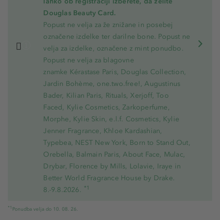
lahko ob registraciji izberete, da želite
Douglas Beauty Card.
Popust ne velja za že znižane in posebej
označene izdelke ter darilne bone. Popust ne
velja za izdelke, označene z mint ponudbo.
Popust ne velja za blagovne
znamke Kérastase Paris, Douglas Collection,
Jardin Bohème, one.two.free!, Augustinus
Bader, Kilian Paris, Rituals, Xerjoff, Too
Faced, Kylie Cosmetics, Zarkoperfume,
Morphe, Kylie Skin, e.l.f. Cosmetics, Kylie
Jenner Fragrance, Khloe Kardashian,
Typebea, NEST New York, Born to Stand Out,
Orebella, Balmain Paris, About Face, Mulac,
Drybar, Florence by Mills, Lolavie, Iraye in
Better World Fragrance House by Drake.
*1
8.-9.8.2026.
*1
Ponudba velja do 10. 08. 26.