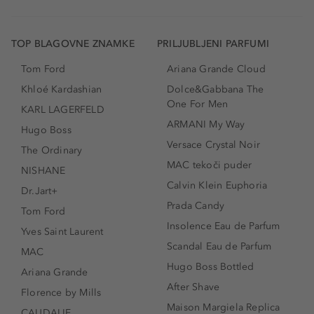
TOP BLAGOVNE ZNAMKE
PRILJUBLJENI PARFUMI
Tom Ford
Ariana Grande Cloud
Khloé Kardashian
Dolce&Gabbana The
One For Men
KARL LAGERFELD
ARMANI My Way
Hugo Boss
Versace Crystal Noir
The Ordinary
MAC tekoči puder
NISHANE
Calvin Klein Euphoria
Dr.Jart+
Prada Candy
Tom Ford
Insolence Eau de Parfum
Yves Saint Laurent
Scandal Eau de Parfum
MAC
Hugo Boss Bottled
Ariana Grande
After Shave
Florence by Mills
Maison Margiela Replica
CAUDALIE