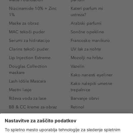
Niacinamide 10% + Zinc
Kateri parfum mi
1%
ustreza?
Maske za obraz
Arabski parfumi
MAC tekoči puder
Sončne opekline
Serumi za hidratacijo
Francosko manikuro
Clarins tekoči puder
UV lak za nohte
Lip Injection Extreme
Mozolji na hrbtu
Douglas Collection
Vazelin
maskare
Kako nanesti eyeliner
Lash Idôle Mascara
Kako nalepiti umetne
Mastni lasje
trepalnice
Riževa voda za lase
Barvanje obrvi
BB & CC kreme za obraz
Retinol
Age Defense BB Cream
Vitamin E
SPF 30
Kako povečati ustnice
Senčila za oči
Niacinamid