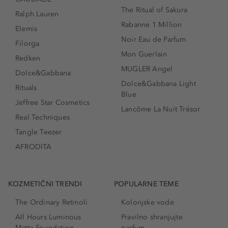
The Ritual of Sakura
Ralph Lauren
Rabanne 1 Million
Elemis
Noir Eau de Parfum
Filorga
Mon Guerlain
Redken
MUGLER Angel
Dolce&Gabbana
Dolce&Gabbana Light
Rituals
Blue
Jeffree Star Cosmetics
Lancôme La Nuit Trésor
Real Techniques
Tangle Teezer
AFRODITA
KOZMETIČNI TRENDI
POPULARNE TEME
The Ordinary Retinoli
Kolonjske vode
All Hours Luminous
Pravilno shranjujte
Matte Foundation
parfum