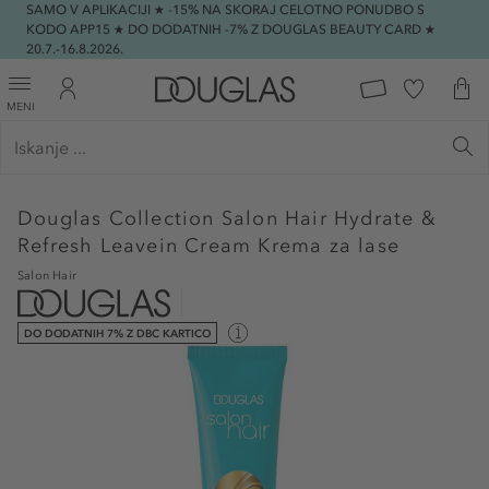
SAMO V APLIKACIJI ★ -15% NA SKORAJ CELOTNO PONUDBO S
KODO APP15 ★ DO DODATNIH -7% Z DOUGLAS BEAUTY CARD ★
20.7.-16.8.2026.
MENI
Douglas Collection
Salon Hair Hydrate &
Refresh Leavein Cream Krema za lase
Salon Hair
DO DODATNIH 7% Z DBC KARTICO