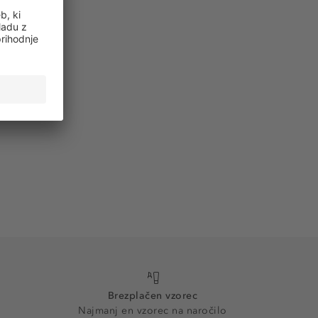
Brezplačen vzorec
Najmanj en vzorec na naročilo