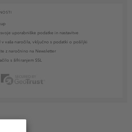
NOSTI
kup
 svoje uporabniške podatke in nastavitve
v vaša naročila, vključno s podatki o pošiljki
jte z naročnino na Newsletter
ačilo s šifriranjem SSL