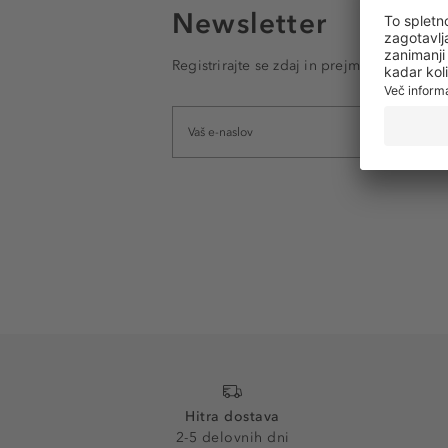
Newsletter
Registrirajte se zdaj in prejmite e-poštna
Hitra dostava
2-5 delovnih dni