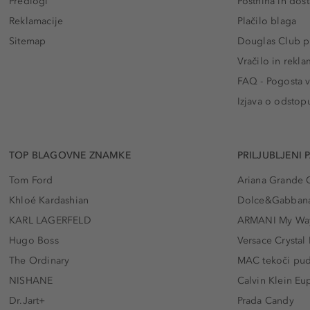
Predlogi
Poštnina in dos
Reklamacije
Plačilo blaga
Sitemap
Douglas Club pr
Vračilo in rekla
FAQ - Pogosta v
Izjava o odstop
TOP BLAGOVNE ZNAMKE
PRILJUBLJENI 
Tom Ford
Ariana Grande 
Khloé Kardashian
Dolce&Gabbana
KARL LAGERFELD
ARMANI My Wa
Hugo Boss
Versace Crystal
The Ordinary
MAC tekoči pu
NISHANE
Calvin Klein Eu
Dr.Jart+
Prada Candy