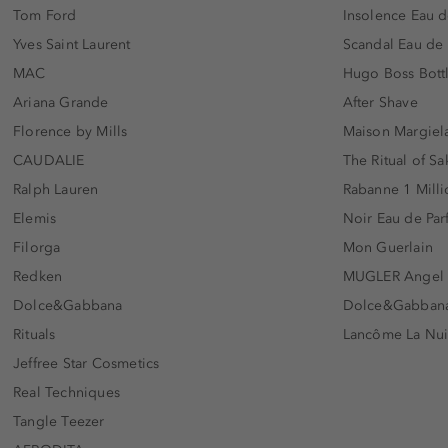
Tom Ford
Insolence Eau d
Yves Saint Laurent
Scandal Eau de
MAC
Hugo Boss Bott
Ariana Grande
After Shave
Florence by Mills
Maison Margiela
CAUDALIE
The Ritual of Sa
Ralph Lauren
Rabanne 1 Milli
Elemis
Noir Eau de Pa
Filorga
Mon Guerlain
Redken
MUGLER Angel
Dolce&Gabbana
Dolce&Gabbana 
Rituals
Lancôme La Nui
Jeffree Star Cosmetics
Real Techniques
Tangle Teezer