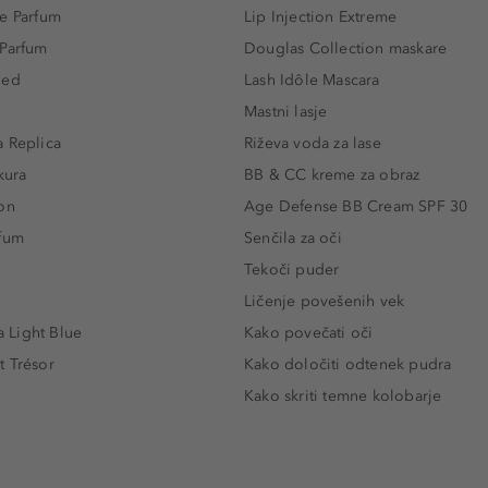
e Parfum
Lip Injection Extreme
 Parfum
Douglas Collection maskare
led
Lash Idôle Mascara
Mastni lasje
 Replica
Riževa voda za lase
kura
BB & CC kreme za obraz
on
Age Defense BB Cream SPF 30
rfum
Senčila za oči
Tekoči puder
Ličenje povešenih vek
Light Blue
Kako povečati oči
t Trésor
Kako določiti odtenek pudra
Kako skriti temne kolobarje