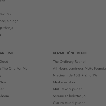
tava
avilnik
macija blaga
prašanja
u
PARFUMI
KOZMETIČNI TRENDI
Cloud
The Ordinary Retinoli
 The One For Men
All Hours Luminous Matte Founda
y
Niacinamide 10% + Zinc 1%
 Noir
Maske za obraz
der
MAC tekoči puder
phoria
Serumi za hidratacijo
Clarins tekoči puder