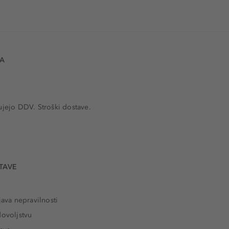
VA
ujejo DDV. Stroški dostave.
TAVE
java nepravilnosti
dovoljstvu