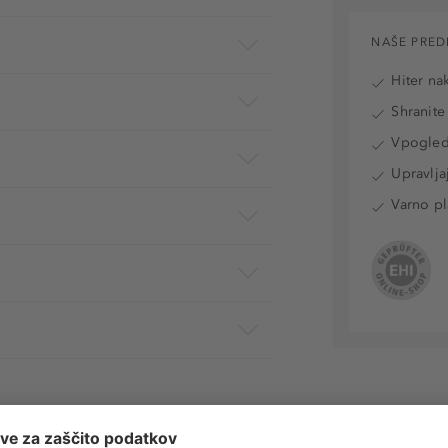
NAŠE PRED
Hiter na
Shranite
Vpogled 
Upravlja
Varno pl