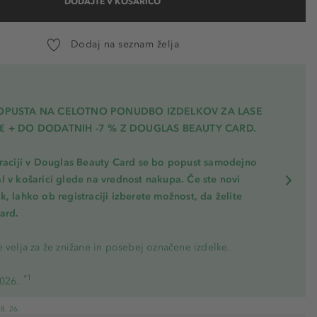
DODAJTE V KOŠARICO
Dodaj na seznam želja
POPUSTA NA CELOTNO PONUDBO IZDELKOV ZA LASE
€ + DO DODATNIH -7 % Z DOUGLAS BEAUTY CARD.
traciji v Douglas Beauty Card se bo popust samodejno
l v košarici glede na vrednost nakupa. Če ste novi
, lahko ob registraciji izberete možnost, da želite
ard.
 velja za že znižane in posebej označene izdelke.
*1
2026.
8. 26.