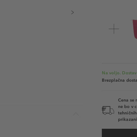
Na voljo. Dostav
Brezplačna dosta
Cena se 
ne bo v c
tehnični
prikazani