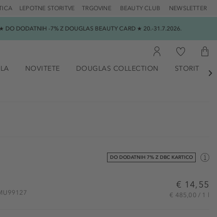
TICA
LEPOTNE STORITVE
TRGOVINE
BEAUTY CLUB
NEWSLETTER
 DO DODATNIH -7% Z DOUGLAS BEAUTY CARD ★ 20.-31.7.2026.
ILA
NOVITETE
DOUGLAS COLLECTION
STORITVE

DO DODATNIH 7% Z DBC KARTICO
€ 14,55
 DMU99127
€ 485,00 / 1 l