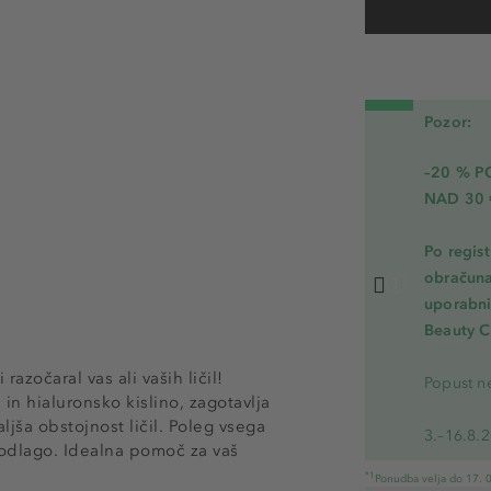
Pozor:
–20 % 
NAD 30 
Po regis
obračuna
uporabnik
Beauty C
azočaral vas ali vaših ličil!
Popust ne
n hialuronsko kislino, zagotavlja
ljša obstojnost ličil. Poleg vsega
3.–16.8.
 podlago. Idealna pomoč za vaš
*1
Ponudba velja do 17. 0