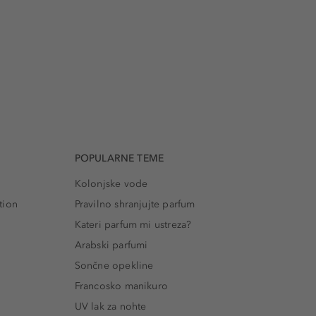
POPULARNE TEME
Kolonjske vode
tion
Pravilno shranjujte parfum
Kateri parfum mi ustreza?
Arabski parfumi
Sončne opekline
Francosko manikuro
UV lak za nohte