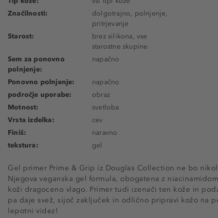
Tip kože:
vsi tipi kože
Značilnosti:
dolgotrajno, polnjenje,
pritrjevanje
Starost:
brez silikona, vse
starostne skupine
Sem za ponovno
napačno
polnjenje:
Ponovno polnjenje:
napačno
področje uporabe:
obraz
Motnost:
svetloba
Vrsta izdelka:
cev
Finiš:
naravno
tekstura:
gel
Gel primer Prime & Grip iz Douglas Collection ne bo nikoli r
Njegova veganska gel formula, obogatena z niacinamidom i
koži dragoceno vlago. Primer tudi izenači ten kože in poda
pa daje svež, sijoč zaključek in odlično pripravi kožo na
lepotni videz!