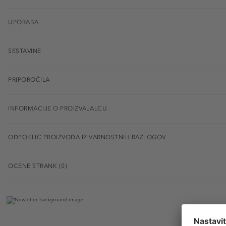
UPORABA
SESTAVINE
PRIPOROČILA
INFORMACIJE O PROIZVAJALCU
ODPOKLIC PROIZVODA IZ VARNOSTNIH RAZLOGOV
OCENE STRANK (0)