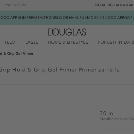
Vračilo 90 dni
MOJA DIGITALNA KAR
ODO APP15 IN PREVZEMITE DARILO OB NAKUPU NAD 20 € S KODO APPGWP ★
TELO
LASJE
HOME & LIFESTYLE
POPUSTI IN DAR
d & Grip Gel Primer
rip Hold & Grip Gel Primer Primer za ličila
30 ml
Številka izdelka: