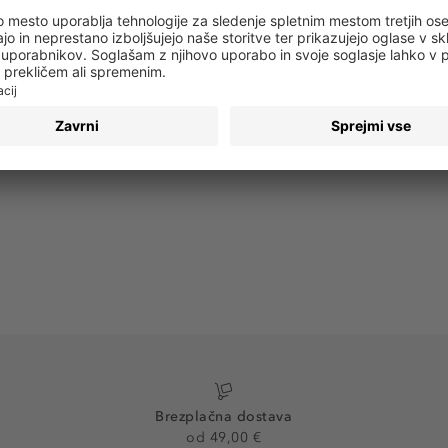
 obvestila o vseh trendih in ponudbah!
PRIJAVA
Brezplačna dostava
od 49,00 €