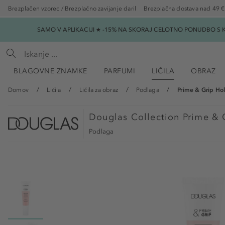
Brezplačen vzorec / Brezplačno zavijanje daril
Brezplačna dostava nad 49 €
SAMO V APLIKACIJI ★ -15% NA SKORAJ CELOTNO PONUDBO S K
BLAGOVNE ZNAMKE
PARFUMI
LIČILA
OBRAZ
Domov
Ličila
Ličila za obraz
Podlaga
Prime & Grip Hol
Douglas Collection
Prime & G
Podlaga