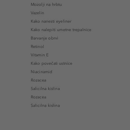
Mozolji na hrbtu
Vazelin
Kako nanesti eyeliner
Kako nalepiti umetne trepalnice
Barvanje obrvi
Retinol
Vitamin E
Kako povečati ustnice
Niacinamid
Rozacea
Salicilna kislina
Rozacea
Salicilna kislina