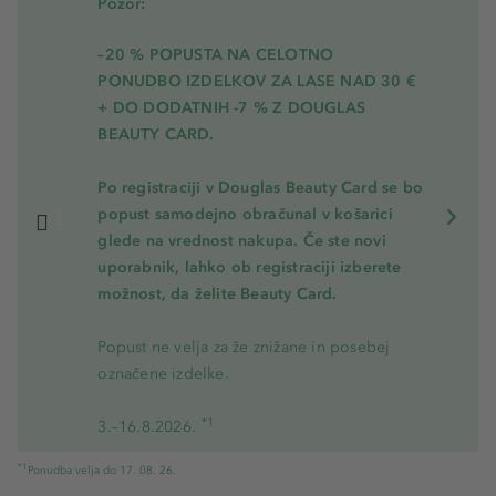
Pozor:
–20 % POPUSTA NA CELOTNO
PONUDBO IZDELKOV ZA LASE NAD 30 €
+ DO DODATNIH -7 % Z DOUGLAS
BEAUTY CARD.
Po registraciji v Douglas Beauty Card se bo
popust samodejno obračunal v košarici
glede na vrednost nakupa. Če ste novi
uporabnik, lahko ob registraciji izberete
možnost, da želite Beauty Card.
Popust ne velja za že znižane in posebej
označene izdelke.
*1
3.–16.8.2026.
*1
Ponudba velja do 17. 08. 26.