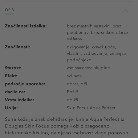
OPIS
Značilnosti izdelka:
brez mastnih sestavin, brez
parabenov, brez silikona, brez
sulfatov
Značilnosti:
dvigovanje, osvežujoče,
vlažilni, vzdrževanje, zmanjša
podočnjake
Starost:
vse starostne skupine
Efekt:
svilnata
področje uporabe:
obraz, oči
darilo za:
Božič
Vrsta izdelka:
obliži
Linija:
Skin Focus Aqua Perfect
Suha koža je znak dehidracije. Linija Aqua Perfect iz
Douglas Skin Focus pomaga koži z dragoceno
hialuronsko kislino, da njeno vsebnost vlage ponovno