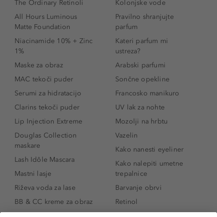
The Ordinary Retinoli
Kolonjske vode
All Hours Luminous
Pravilno shranjujte
Matte Foundation
parfum
Niacinamide 10% + Zinc
Kateri parfum mi
1%
ustreza?
Maske za obraz
Arabski parfumi
MAC tekoči puder
Sončne opekline
Serumi za hidratacijo
Francosko manikuro
Clarins tekoči puder
UV lak za nohte
Lip Injection Extreme
Mozolji na hrbtu
Douglas Collection
Vazelin
maskare
Kako nanesti eyeliner
Lash Idôle Mascara
Kako nalepiti umetne
Mastni lasje
trepalnice
Riževa voda za lase
Barvanje obrvi
BB & CC kreme za obraz
Retinol
Age Defense BB Cream
Vitamin E