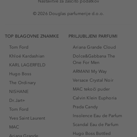
Nastavitve za zaščito podatkov
© 2026 Douglas parfumerije d.o.o.
TOP BLAGOVNE ZNAMKE
PRILJUBLJENI PARFUMI
Tom Ford
Ariana Grande Cloud
Khloé Kardashian
Dolce&Gabbana The
One For Men
KARL LAGERFELD
ARMANI My Way
Hugo Boss
Versace Crystal Noir
The Ordinary
MAC tekoči puder
NISHANE
Calvin Klein Euphoria
Dr.Jart+
Prada Candy
Tom Ford
Insolence Eau de Parfum
Yves Saint Laurent
Scandal Eau de Parfum
MAC
Hugo Boss Bottled
Ariana Grande