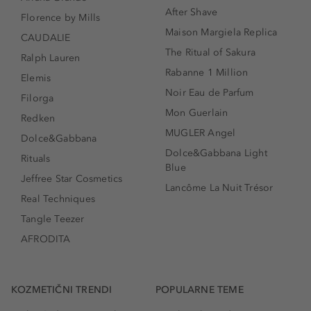
After Shave
Florence by Mills
Maison Margiela Replica
CAUDALIE
The Ritual of Sakura
Ralph Lauren
Rabanne 1 Million
Elemis
Noir Eau de Parfum
Filorga
Mon Guerlain
Redken
MUGLER Angel
Dolce&Gabbana
Dolce&Gabbana Light
Rituals
Blue
Jeffree Star Cosmetics
Lancôme La Nuit Trésor
Real Techniques
Tangle Teezer
AFRODITA
KOZMETIČNI TRENDI
POPULARNE TEME