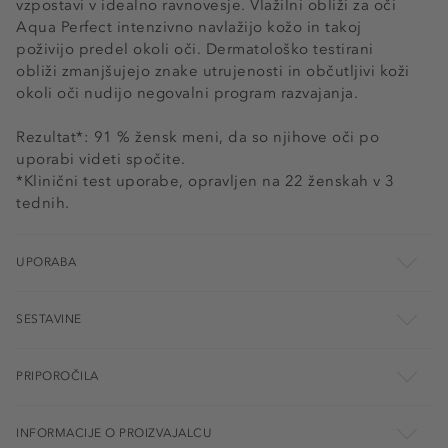
vzpostavi v idealno ravnovesje. Vlažilni obliži za oči
Aqua Perfect intenzivno navlažijo kožo in takoj
poživijo predel okoli oči. Dermatološko testirani
obliži zmanjšujejo znake utrujenosti in občutljivi koži
okoli oči nudijo negovalni program razvajanja.
Rezultat*: 91 % žensk meni, da so njihove oči po
uporabi videti spočite.
*Klinični test uporabe, opravljen na 22 ženskah v 3
tednih.
UPORABA
SESTAVINE
PRIPOROČILA
INFORMACIJE O PROIZVAJALCU