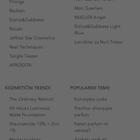
Filorga
Mon Guerlain
Redken
MUGLER Angel
Dolce&Gabbana
Dolce&Gabbana Light
Rituals
Blue
Jeffree Star Cosmetics
Lancôme La Nuit Trésor
Real Techniques
Tangle Teezer
AFRODITA
KOZMETIČNI TRENDI
POPULARNE TEME
The Ordinary Retinoli
Kolonjske vode
All Hours Luminous
Pravilno shranjujte
Matte Foundation
parfum
Niacinamide 10% + Zinc
Kateri parfum mi
1%
ustreza?
Maske za obraz
Arabski parfumi