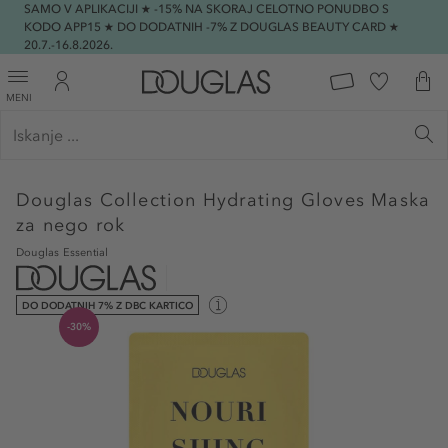
SAMO V APLIKACIJI ★ -15% NA SKORAJ CELOTNO PONUDBO S
KODO APP15 ★ DO DODATNIH -7% Z DOUGLAS BEAUTY CARD ★
20.7.-16.8.2026.
MENI
Douglas Collection
Hydrating Gloves Maska
za nego rok
Douglas Essential
DO DODATNIH 7% Z DBC KARTICO
-30%