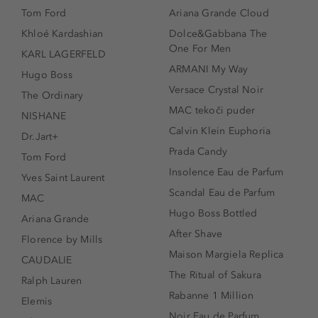
Tom Ford
Ariana Grande Cloud
Khloé Kardashian
Dolce&Gabbana The
One For Men
KARL LAGERFELD
ARMANI My Way
Hugo Boss
Versace Crystal Noir
The Ordinary
MAC tekoči puder
NISHANE
Calvin Klein Euphoria
Dr.Jart+
Prada Candy
Tom Ford
Insolence Eau de Parfum
Yves Saint Laurent
Scandal Eau de Parfum
MAC
Hugo Boss Bottled
Ariana Grande
After Shave
Florence by Mills
Maison Margiela Replica
CAUDALIE
The Ritual of Sakura
Ralph Lauren
Rabanne 1 Million
Elemis
Noir Eau de Parfum