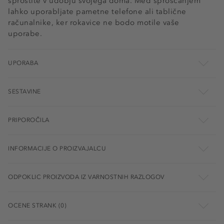
sprostite v udobju svojega doma. Med sproščanjem
lahko uporabljate pametne telefone ali tablične
računalnike, ker rokavice ne bodo motile vaše
uporabe.
UPORABA
SESTAVINE
PRIPOROČILA
INFORMACIJE O PROIZVAJALCU
ODPOKLIC PROIZVODA IZ VARNOSTNIH RAZLOGOV
OCENE STRANK (0)