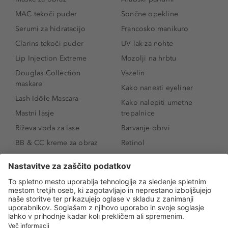
MAC tekoči puder
Sončne opekline
Serumi za hidratacijo
Francosko manikuro
Clarins tekoči puder
UV lak za nohte
Lip Injection Extreme
Mozolji na hrbtu
Douglas Collection
Vazelin
maskare
Kako nanesti eyeliner
Lash Idôle Mascara
Kako nalepiti umetne
Mastni lasje
trepalnice
Riževa voda za lase
Barvanje obrvi
BB & CC kreme za obraz
Retinol
Age Defense BB Cream
Vitamin E
SPF 30
Kako povečati ustnice
Senčila za oči
Niacinamid
Tekoči puder
Rozacea
Ličenje povešenih vek
Salicilna kislina
Kako povečati oči