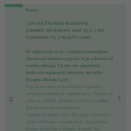
Pozor:
-20% NA ŠTEVILNE BLAGOVNE
ZNAMKE OB NAKUPU NAD 30 € + DO
DODATNIH 7% Z BEAUTY CARD.
Po registraciji se bo v košarici samodejno
obračunal dodaten popust, ki je odvisen od
zneska nakupa. Če ste nov uporabnik,
lahko ob registraciji izberete, da želite
Douglas Beauty Card.
Popust ne velja za že znižane in posebej
označene izdelke ter darilne bone. Popust ne
velja za izdelke, označene z mint ponudbo.
Popust ne velja za blagovne
znamke Kérastase Paris, Douglas Collection,
Jardin Bohème, one.two.free!, Augustinus
Bader, Kilian Paris, Rituals, Xerjoff, Too