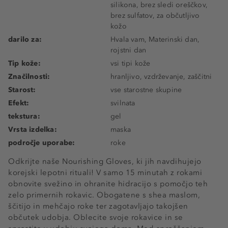
silikona, brez sledi oreščkov,
brez sulfatov, za občutljivo
kožo
darilo za:
Hvala vam, Materinski dan,
rojstni dan
Tip kože:
vsi tipi kože
Značilnosti:
hranljivo, vzdrževanje, zaščitni
Starost:
vse starostne skupine
Efekt:
svilnata
tekstura:
gel
Vrsta izdelka:
maska
področje uporabe:
roke
Odkrijte naše Nourishing Gloves, ki jih navdihujejo
korejski lepotni rituali! V samo 15 minutah z rokami
obnovite svežino in ohranite hidracijo s pomočjo teh
zelo primernih rokavic. Obogatene s shea maslom,
ščitijo in mehčajo roke ter zagotavljajo takojšen
občutek udobja. Oblecite svoje rokavice in se