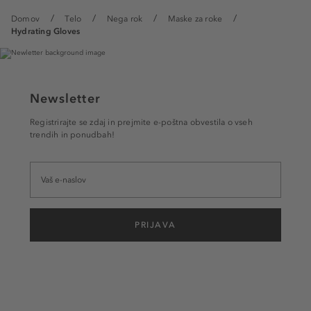
Domov
Telo
Nega rok
Maske za roke
Hydrating Gloves
Newsletter
Registrirajte se zdaj in prejmite e-poštna obvestila o vseh
trendih in ponudbah!
PRIJAVA