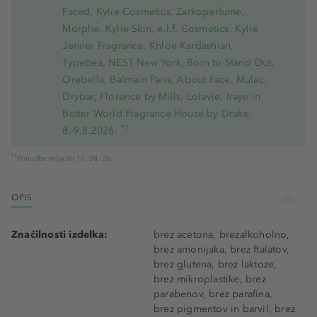
Faced, Kylie Cosmetics, Zarkoperfume,
Morphe, Kylie Skin, e.l.f. Cosmetics, Kylie
Jenner Fragrance, Khloe Kardashian,
Typebea, NEST New York, Born to Stand Out,
Orebella, Balmain Paris, About Face, Mulac,
Drybar, Florence by Mills, Lolavie, Iraye in
Better World Fragrance House by Drake.
*1
8.-9.8.2026.
*1
Ponudba velja do 10. 08. 26.
OPIS
Značilnosti izdelka:
brez acetona, brezalkoholno,
brez amonijaka, brez ftalatov,
brez glutena, brez laktoze,
brez mikroplastike, brez
parabenov, brez parafina,
brez pigmentov in barvil, brez