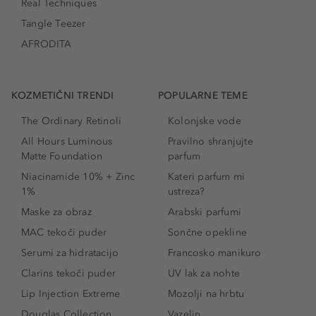
Real Techniques
Tangle Teezer
AFRODITA
KOZMETIČNI TRENDI
POPULARNE TEME
The Ordinary Retinoli
Kolonjske vode
All Hours Luminous
Pravilno shranjujte
Matte Foundation
parfum
Niacinamide 10% + Zinc
Kateri parfum mi
1%
ustreza?
Maske za obraz
Arabski parfumi
MAC tekoči puder
Sončne opekline
Serumi za hidratacijo
Francosko manikuro
Clarins tekoči puder
UV lak za nohte
Lip Injection Extreme
Mozolji na hrbtu
Douglas Collection
Vazelin