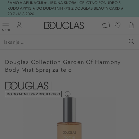
SAMO V APLIKACIJI ★ -15% NA SKORAJ CELOTNO PONUDBO S
KODO APP15 ★ DO DODATNIH -7% Z DOUGLAS BEAUTY CARD ★
20.7.-16.8.2026.
MENI
Douglas Collection
Garden Of Harmony
Body Mist Sprej za telo
DO DODATNIH 7% Z DBC KARTICO