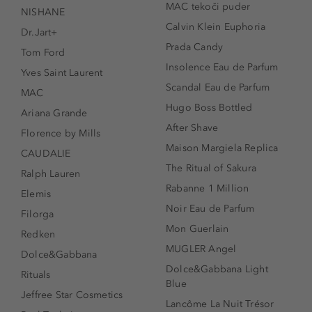
MAC tekoči puder
NISHANE
Calvin Klein Euphoria
Dr.Jart+
Prada Candy
Tom Ford
Insolence Eau de Parfum
Yves Saint Laurent
Scandal Eau de Parfum
MAC
Hugo Boss Bottled
Ariana Grande
After Shave
Florence by Mills
Maison Margiela Replica
CAUDALIE
The Ritual of Sakura
Ralph Lauren
Rabanne 1 Million
Elemis
Noir Eau de Parfum
Filorga
Mon Guerlain
Redken
MUGLER Angel
Dolce&Gabbana
Dolce&Gabbana Light
Rituals
Blue
Jeffree Star Cosmetics
Lancôme La Nuit Trésor