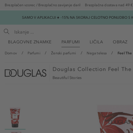
Brezplačen vzorec / Brezplačno zavijanje daril
Brezplačna dostava nad 49 €
SAMO V APLIKACIJI ★ -15% NA SKORAJ CELOTNO PONUDBO S K
BLAGOVNE ZNAMKE
PARFUMI
LIČILA
OBRAZ
Domov
Parfumi
Ženski parfumi
Nega telesa
Feel The
Douglas Collection
Feel The
Beautiful Stories