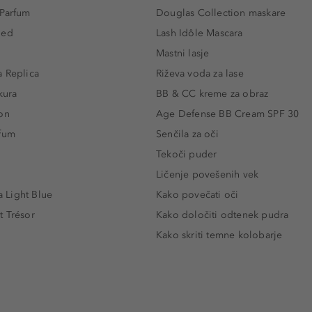
 Parfum
Douglas Collection maskare
led
Lash Idôle Mascara
Mastni lasje
 Replica
Riževa voda za lase
kura
BB & CC kreme za obraz
on
Age Defense BB Cream SPF 30
rfum
Senčila za oči
Tekoči puder
Ličenje povešenih vek
Light Blue
Kako povečati oči
t Trésor
Kako določiti odtenek pudra
Kako skriti temne kolobarje