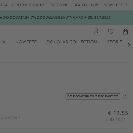
TICA
LEPOTNE STORITVE
TRGOVINE
BEAUTY CLUB
NEWSLETTER
 DO DODATNIH -7% Z DOUGLAS BEAUTY CARD ★ 20.-31.7.2026.
ILA
NOVITETE
DOUGLAS COLLECTION
STORITVE

DO DODATNIH 7% Z DBC KARTICO
€ 12,55
 DBS1182399
€ 83,70 / 1 l