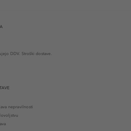
VA
ujejo DDV. Stroški dostave.
TAVE
java nepravilnosti
dovoljstvu
tava