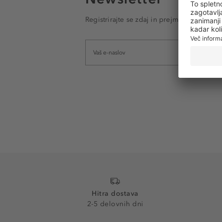
Registrirajte se zdaj in prejmite e-poštna
Hitra dostava
2-5 delovnih dni