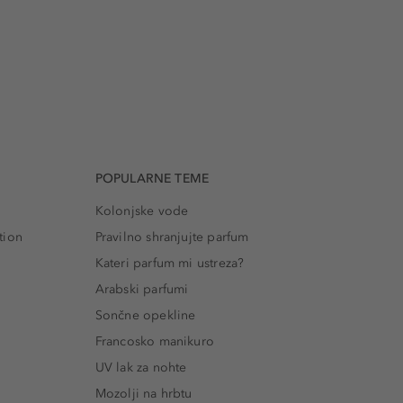
POPULARNE TEME
Kolonjske vode
tion
Pravilno shranjujte parfum
Kateri parfum mi ustreza?
Arabski parfumi
Sončne opekline
Francosko manikuro
UV lak za nohte
Mozolji na hrbtu