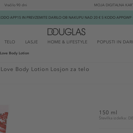
Vračilo 90 dni
MOJA DIGITALNA KAR
ODO APP15 IN PREVZEMITE DARILO OB NAKUPU NAD 20 € S KODO APPGWP ★
TELO
LASJE
HOME & LIFESTYLE
POPUSTI IN DAR
 Love Body Lotion
 Love Body Lotion Losjon za telo
150 ml
Številka izdelka: