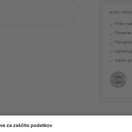
NAŠE PRED
Hiter na
Shranite
Vpogled 
Upravlja
Varno pl