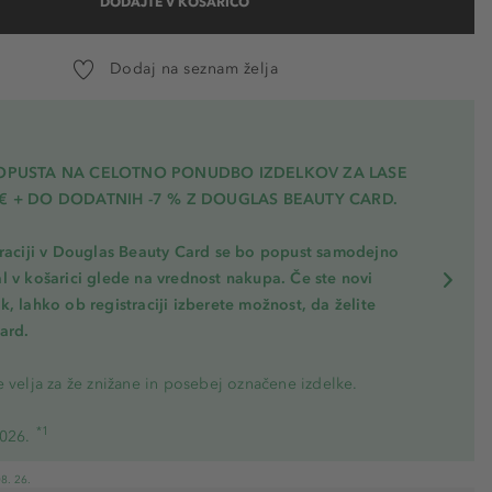
DODAJTE V KOŠARICO
Dodaj na seznam želja
POPUSTA NA CELOTNO PONUDBO IZDELKOV ZA LASE
€ + DO DODATNIH -7 % Z DOUGLAS BEAUTY CARD.
traciji v Douglas Beauty Card se bo popust samodejno
l v košarici glede na vrednost nakupa. Če ste novi
, lahko ob registraciji izberete možnost, da želite
ard.
 velja za že znižane in posebej označene izdelke.
*1
2026.
8. 26.