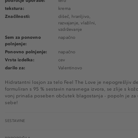
področje uporabe:
telo
tekstura:
krema
Značilnosti:
dišeč, hranljivo,
razvajanje, vlažilni,
vzdrževanje
Sem za ponovno
napačno
polnjenje:
Ponovno polnjenje:
napačno
Vrsta izdelka:
cev
darilo za:
Valentinovo
Hidratantni losjon za telo Feel The Love je nepogrešljiv 
formuliran s 95 % sestavin naravnega izvora, se zlije s k
vonj prinaša poseben občutek blagostanja - popoln je za 
sebe!
SESTAVINE