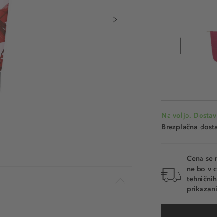
Na voljo. Dostav
Brezplačna dosta
Cena se 
ne bo v c
tehnični
prikazani