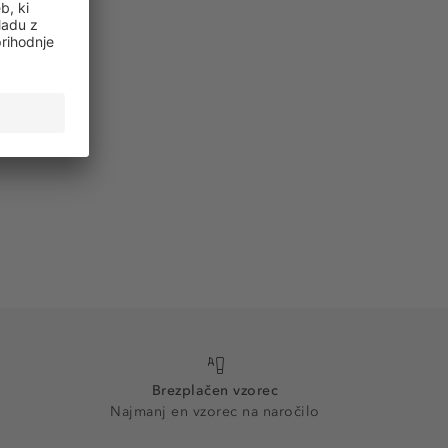
Brezplačen vzorec
Najmanj en vzorec na naročilo