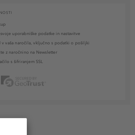
NOSTI
kup
 svoje uporabniške podatke in nastavitve
v vaša naročila, vključno s podatki o pošiljki
jte z naročnino na Newsletter
ačilo s šifriranjem SSL