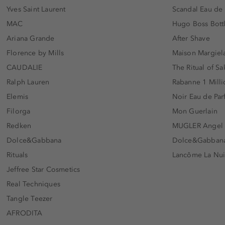
Yves Saint Laurent
Scandal Eau de
MAC
Hugo Boss Bott
Ariana Grande
After Shave
Florence by Mills
Maison Margiela
CAUDALIE
The Ritual of Sa
Ralph Lauren
Rabanne 1 Milli
Elemis
Noir Eau de Pa
Filorga
Mon Guerlain
Redken
MUGLER Angel
Dolce&Gabbana
Dolce&Gabbana 
Rituals
Lancôme La Nui
Jeffree Star Cosmetics
Real Techniques
Tangle Teezer
AFRODITA