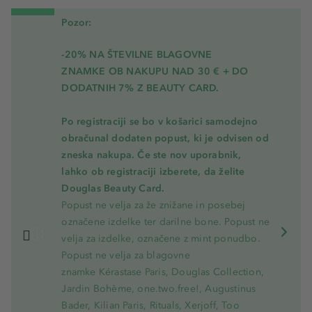
Pozor:
-20% NA ŠTEVILNE BLAGOVNE
ZNAMKE OB NAKUPU NAD 30 € + DO
DODATNIH 7% Z BEAUTY CARD.
Po registraciji se bo v košarici samodejno
obračunal dodaten popust, ki je odvisen od
zneska nakupa. Če ste nov uporabnik,
lahko ob registraciji izberete, da želite
Douglas Beauty Card.
Popust ne velja za že znižane in posebej
označene izdelke ter darilne bone. Popust ne
velja za izdelke, označene z mint ponudbo.
Popust ne velja za blagovne
znamke Kérastase Paris, Douglas Collection,
Jardin Bohème, one.two.free!, Augustinus
Bader, Kilian Paris, Rituals, Xerjoff, Too