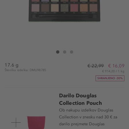
Douglas Collection Eyeshadow Palette Earthy Nudes
Eyeshadow Palette Earthy Nudes
Eyeshadow Palette Earthy Nudes
17.6 g
€ 22,99
€ 16,09
Številka izdelka: DMU98785
€ 914,20 / 1 kg
SHRANJENO -30%
Darilo Douglas
Collection Pouch
Ob nakupu izdelkov Douglas
Collection v znesku nad 30 € za
darilo prejmete Douglas