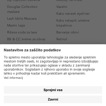
Douglas Collection
Vazelin
maskare
Kako nanesti eyeliner
Lash Idôle Mascara
Kako nalepiti umetne
Mastni lasje
trepalnice
Riževa voda za lase
Barvanje obrvi
BB & CC kreme za obraz
Retinol
Age Defense BB Cream
Vitamin E
SPF 30
Kako povečati ustnice
Senčila za oči
Niacinamid
Tekoči puder
Rozacea
Ličenje povešenih vek
Salicilna kislina
Kako povečati oči
Rozacea
Kako določiti odtenek
Salicilna kislina
pudra
Kako skriti temne
kolobarje