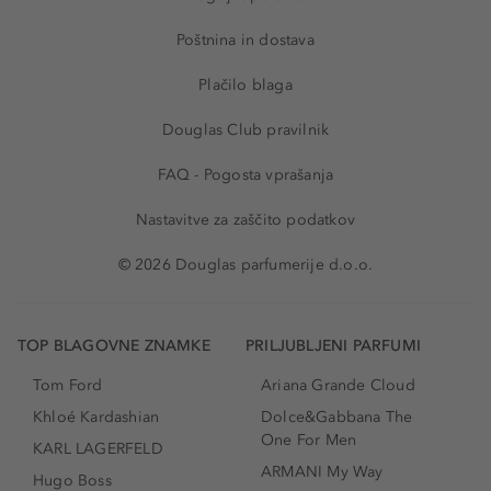
Poštnina in dostava
Plačilo blaga
Douglas Club pravilnik
FAQ - Pogosta vprašanja
Nastavitve za zaščito podatkov
© 2026 Douglas parfumerije d.o.o.
TOP BLAGOVNE ZNAMKE
PRILJUBLJENI PARFUMI
Tom Ford
Ariana Grande Cloud
Khloé Kardashian
Dolce&Gabbana The
One For Men
KARL LAGERFELD
ARMANI My Way
Hugo Boss