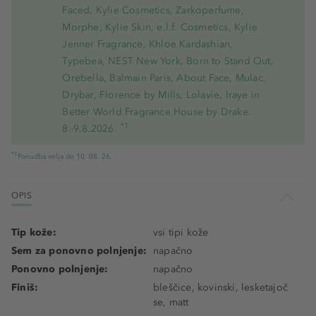
Faced, Kylie Cosmetics, Zarkoperfume,
Morphe, Kylie Skin, e.l.f. Cosmetics, Kylie
Jenner Fragrance, Khloe Kardashian,
Typebea, NEST New York, Born to Stand Out,
Orebella, Balmain Paris, About Face, Mulac,
Drybar, Florence by Mills, Lolavie, Iraye in
Better World Fragrance House by Drake.
*1
8.-9.8.2026.
*1
Ponudba velja do 10. 08. 26.
OPIS
Tip kože:
vsi tipi kože
Sem za ponovno polnjenje:
napačno
Ponovno polnjenje:
napačno
Finiš:
bleščice, kovinski, lesketajoč
se, matt