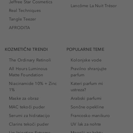
Jeffree Star Cosmetics
Lancôme La Nuit Trésor
Real Techniques
Tangle Teezer
AFRODITA
KOZMETIČNI TRENDI
POPULARNE TEME
The Ordinary Retinoli
Kolonjske vode
All Hours Luminous
Pravilno shranjujte
Matte Foundation
parfum
Niacinamide 10% + Zinc
Kateri parfum mi
1%
ustreza?
Maske za obraz
Arabski parfumi
MAC tekoči puder
Sončne opekline
Serumi za hidratacijo
Francosko manikuro
Clarins tekoči puder
UV lak za nohte
Lip Injection Extreme
Mozolji na hrbtu