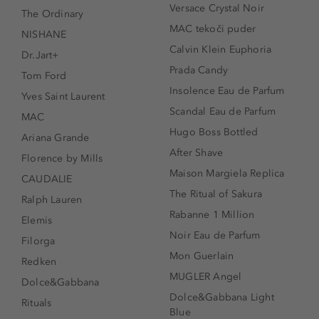
Versace Crystal Noir
The Ordinary
MAC tekoči puder
NISHANE
Calvin Klein Euphoria
Dr.Jart+
Prada Candy
Tom Ford
Insolence Eau de Parfum
Yves Saint Laurent
Scandal Eau de Parfum
MAC
Hugo Boss Bottled
Ariana Grande
After Shave
Florence by Mills
Maison Margiela Replica
CAUDALIE
The Ritual of Sakura
Ralph Lauren
Rabanne 1 Million
Elemis
Noir Eau de Parfum
Filorga
Mon Guerlain
Redken
MUGLER Angel
Dolce&Gabbana
Dolce&Gabbana Light
Rituals
Blue