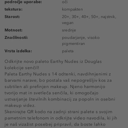
področje uporabe:
oči
tekstura:
kompakten
Starost:
20+, 30+, 40+, 50+, najstnik,
vegan
Motnost:
srednje
Značilnosti:
poudarjanje, visoko
pigmentiran
Vrsta izdelka:
paleta
Odkrijte novo paleto Earthy Nudes iz Douglas
kolekcije senčil!
Paleta Earthy Nudes s 14 odtenki, navdihnjenimi z
barvami narave, bo postala vaš nepogrešljiv kos za
subtilen ali prefinjen makeup. Njeno harmonijo
tvorijo mat in svetleča senčila, ki omogočajo
ustvarjanje številnih kombinacij za popoln in osebni
makeup videz.
Skenirajte QR kodo na zadnji strani palete s svojim
pametnim telefonom in odkrijte video navodila, ki jih
je naš vizažist posebej pripravil, da boste lahko