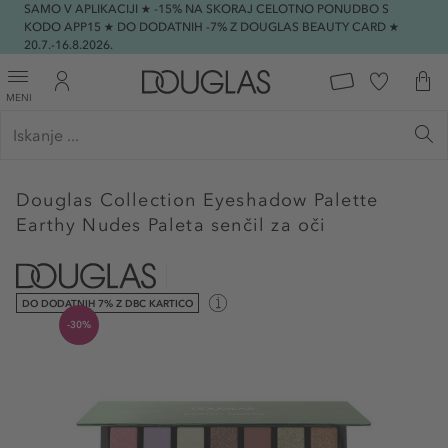
SAMO V APLIKACIJI ★ -15% NA SKORAJ CELOTNO PONUDBO S
KODO APP15 ★ DO DODATNIH -7% Z DOUGLAS BEAUTY CARD ★
20.7.-16.8.2026.
MENI
Douglas Collection
Eyeshadow Palette
Earthy Nudes Paleta senčil za oči
DO DODATNIH 7% Z DBC KARTICO
-30%