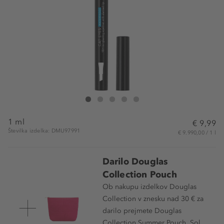
Douglas Collection Eyeliner Cat Eyes With Slanted Tip
Eyeliner Cat Eyes With Slanted Tip
Eyeliner Cat Eyes With Slanted Tip
Eyeliner Cat Eyes With Slanted Tip
Eyeliner Cat Eyes With Slanted Tip
1 ml
€ 9,99
Številka izdelka: DMU97991
€ 9.990,00 / 1 l
Darilo Douglas
Collection Pouch
Ob nakupu izdelkov Douglas
Collection v znesku nad 30 € za
darilo prejmete Douglas
Collection Summer Pouch, Sol