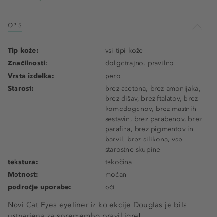
OPIS
Tip kože:
vsi tipi kože
Značilnosti:
dolgotrajno, pravilno
Vrsta izdelka:
pero
Starost:
brez acetona, brez amonijaka,
brez dišav, brez ftalatov, brez
komedogenov, brez mastnih
sestavin, brez parabenov, brez
parafina, brez pigmentov in
barvil, brez silikona, vse
starostne skupine
tekstura:
tekočina
Motnost:
močan
področje uporabe:
oči
Novi Cat Eyes eyeliner iz kolekcije Douglas je bila
ustvarjena za spremembo pravil igre!