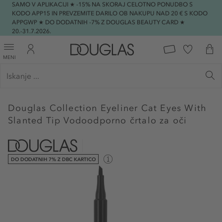
SAMO V APLIKACIJI ★ -15% NA SKORAJ CELOTNO PONUDBO S
KODO APP15 IN PREVZEMITE DARILO OB NAKUPU NAD 20 € S KODO
APPGWP ★ DO DODATNIH -7% Z DOUGLAS BEAUTY CARD ★
20.-31.7.2026.
MENI
Douglas Collection
Eyeliner Cat Eyes With
Slanted Tip Vodoodporno črtalo za oči
DO DODATNIH 7% Z DBC KARTICO