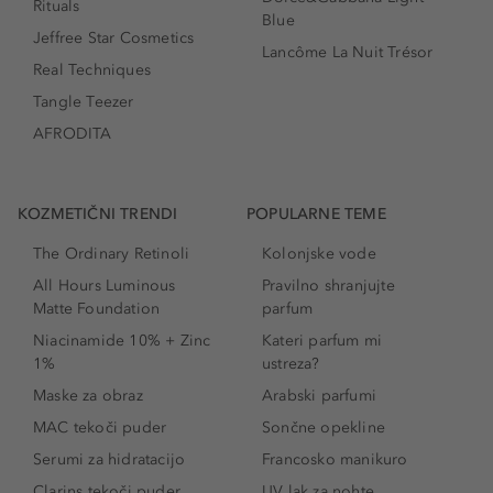
Rituals
Blue
Jeffree Star Cosmetics
Lancôme La Nuit Trésor
Real Techniques
Tangle Teezer
AFRODITA
KOZMETIČNI TRENDI
POPULARNE TEME
The Ordinary Retinoli
Kolonjske vode
All Hours Luminous
Pravilno shranjujte
Matte Foundation
parfum
Niacinamide 10% + Zinc
Kateri parfum mi
1%
ustreza?
Maske za obraz
Arabski parfumi
MAC tekoči puder
Sončne opekline
Serumi za hidratacijo
Francosko manikuro
Clarins tekoči puder
UV lak za nohte