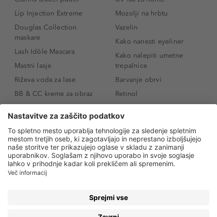
Lip Injection Extreme
Mozolji na hrbtu
Douglas Collection
Vazelin
maskare
Kako nanesti eyeliner
Lash Idôle Mascara
Kako nalepiti umetne
Mastni lasje
trepalnice
Riževa voda za lase
Barvanje obrvi
BB & CC kreme za obraz
Retinol
Age Defense BB Cream
Vitamin E
SPF 30
Kako povečati ustnice
Senčila za oči
Niacinamid
Tekoči puder
Rozacea
Ličenje povešenih vek
Salicilna kislina
Kako povečati oči
Rozacea
Kako določiti odtenek
Salicilna kislina
pudra
Kako skriti temne