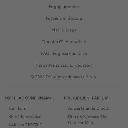
Pogoji uporabe
Poštnina in dostava
Plačilo blaga
Douglas Club pravilnik
FAQ - Pogosta vprašanja
Nastavitve za zaščito podatkov
© 2026 Douglas parfumerije d.o.o.
TOP BLAGOVNE ZNAMKE
PRILJUBLJENI PARFUMI
Tom Ford
Ariana Grande Cloud
Khloé Kardashian
Dolce&Gabbana The
One For Men
KARL LAGERFELD