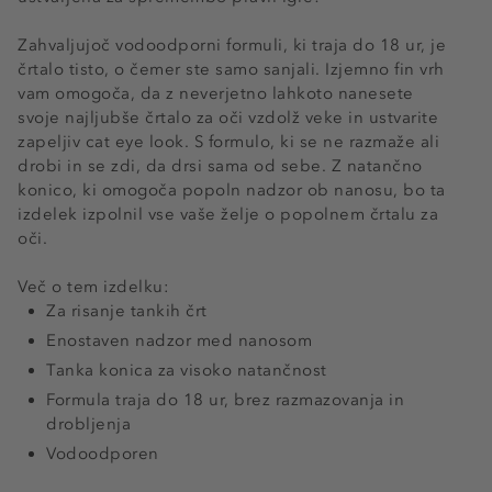
Zahvaljujoč vodoodporni formuli, ki traja do 18 ur, je
črtalo tisto, o čemer ste samo sanjali. Izjemno fin vrh
vam omogoča, da z neverjetno lahkoto nanesete
svoje najljubše črtalo za oči vzdolž veke in ustvarite
zapeljiv cat eye look. S formulo, ki se ne razmaže ali
drobi in se zdi, da drsi sama od sebe. Z natančno
konico, ki omogoča popoln nadzor ob nanosu, bo ta
izdelek izpolnil vse vaše želje o popolnem črtalu za
oči.
Več o tem izdelku:
Za risanje tankih črt
Enostaven nadzor med nanosom
Tanka konica za visoko natančnost
Formula traja do 18 ur, brez razmazovanja in
drobljenja
Vodoodporen