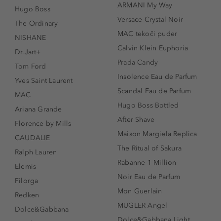
ARMANI My Way
Hugo Boss
Versace Crystal Noir
The Ordinary
MAC tekoči puder
NISHANE
Calvin Klein Euphoria
Dr.Jart+
Prada Candy
Tom Ford
Insolence Eau de Parfum
Yves Saint Laurent
Scandal Eau de Parfum
MAC
Hugo Boss Bottled
Ariana Grande
After Shave
Florence by Mills
Maison Margiela Replica
CAUDALIE
The Ritual of Sakura
Ralph Lauren
Rabanne 1 Million
Elemis
Noir Eau de Parfum
Filorga
Mon Guerlain
Redken
MUGLER Angel
Dolce&Gabbana
Dolce&Gabbana Light