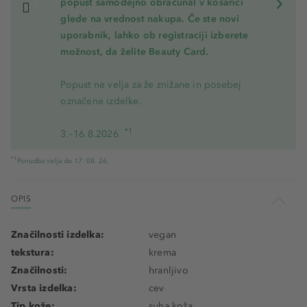
popust samodejno obračunal v košarici
glede na vrednost nakupa. Če ste novi
uporabnik, lahko ob registraciji izberete
možnost, da želite Beauty Card.
Popust ne velja za že znižane in posebej
označene izdelke.
*1
3.–16.8.2026.
*1
Ponudba velja do 17. 08. 26.
OPIS
Značilnosti izdelka:
vegan
tekstura:
krema
Značilnosti:
hranljivo
Vrsta izdelka:
cev
Tip kože:
suha koža