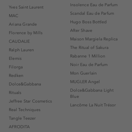
Insolence Eau de Parfum
Yves Saint Laurent
Scandal Eau de Parfum
MAC
Hugo Boss Bottled
Ariana Grande
After Shave
Florence by Mills
Maison Margiela Replica
CAUDALIE
The Ritual of Sakura
Ralph Lauren
Rabanne 1 Million
Elemis
Noir Eau de Parfum
Filorga
Mon Guerlain
Redken
MUGLER Angel
Dolce&Gabbana
Dolce&Gabbana Light
Rituals
Blue
Jeffree Star Cosmetics
Lancôme La Nuit Trésor
Real Techniques
Tangle Teezer
AFRODITA