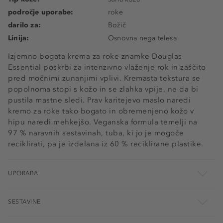
področje uporabe:
roke
darilo za:
Božič
Linija:
Osnovna nega telesa
Izjemno bogata krema za roke znamke Douglas
Essential poskrbi za intenzivno vlaženje rok in zaščito
pred močnimi zunanjimi vplivi. Kremasta tekstura se
popolnoma stopi s kožo in se zlahka vpije, ne da bi
pustila mastne sledi. Prav karitejevo maslo naredi
kremo za roke tako bogato in obremenjeno kožo v
hipu naredi mehkejšo. Veganska formula temelji na
97 % naravnih sestavinah, tuba, ki jo je mogoče
reciklirati, pa je izdelana iz 60 % reciklirane plastike.
UPORABA
SESTAVINE