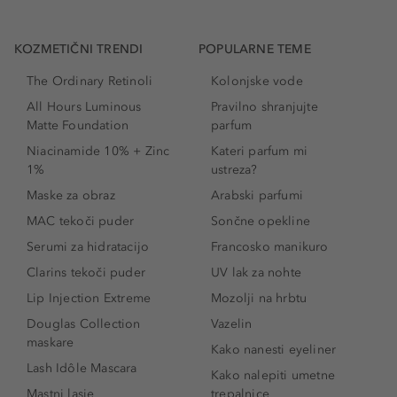
KOZMETIČNI TRENDI
POPULARNE TEME
The Ordinary Retinoli
Kolonjske vode
All Hours Luminous
Pravilno shranjujte
Matte Foundation
parfum
Niacinamide 10% + Zinc
Kateri parfum mi
1%
ustreza?
Maske za obraz
Arabski parfumi
MAC tekoči puder
Sončne opekline
Serumi za hidratacijo
Francosko manikuro
Clarins tekoči puder
UV lak za nohte
Lip Injection Extreme
Mozolji na hrbtu
Douglas Collection
Vazelin
maskare
Kako nanesti eyeliner
Lash Idôle Mascara
Kako nalepiti umetne
Mastni lasje
trepalnice