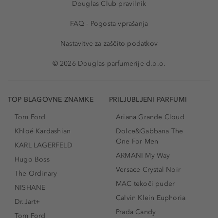
Douglas Club pravilnik
FAQ - Pogosta vprašanja
Nastavitve za zaščito podatkov
© 2026 Douglas parfumerije d.o.o.
TOP BLAGOVNE ZNAMKE
PRILJUBLJENI PARFUMI
Tom Ford
Ariana Grande Cloud
Khloé Kardashian
Dolce&Gabbana The
One For Men
KARL LAGERFELD
ARMANI My Way
Hugo Boss
Versace Crystal Noir
The Ordinary
MAC tekoči puder
NISHANE
Calvin Klein Euphoria
Dr.Jart+
Prada Candy
Tom Ford