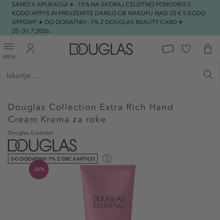
SAMO V APLIKACIJI ★ -15% NA SKORAJ CELOTNO PONUDBO S
KODO APP15 IN PREVZEMITE DARILO OB NAKUPU NAD 20 € S KODO
APPGWP ★ DO DODATNIH -7% Z DOUGLAS BEAUTY CARD ★
20.-31.7.2026.
MENI
Douglas Collection
Extra Rich Hand
Cream Krema za roke
Douglas Essential
DO DODATNIH 7% Z DBC KARTICO
-30%