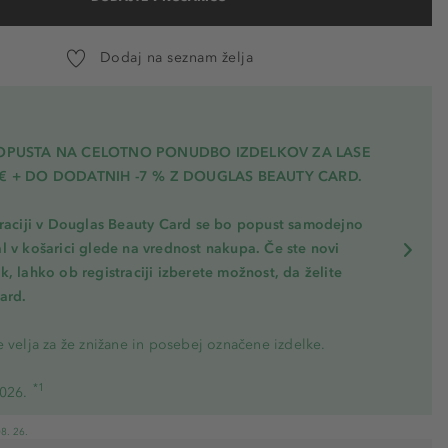
Dodaj na seznam želja
POPUSTA NA CELOTNO PONUDBO IZDELKOV ZA LASE
€ + DO DODATNIH -7 % Z DOUGLAS BEAUTY CARD.
traciji v Douglas Beauty Card se bo popust samodejno
l v košarici glede na vrednost nakupa. Če ste novi
, lahko ob registraciji izberete možnost, da želite
ard.
 velja za že znižane in posebej označene izdelke.
*1
2026.
8. 26.