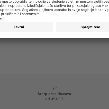
 obvestila o vseh trendih in ponudbah!
PRIJAVA
Brezplačna dostava
od 49,00 €