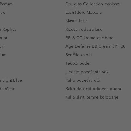
 Parfum
Douglas Collection maskare
led
Lash Idôle Mascara
Mastni lasje
 Replica
Riževa voda za lase
kura
BB & CC kreme za obraz
on
Age Defense BB Cream SPF 30
rfum
Senčila za oči
Tekoči puder
Ličenje povešenih vek
Light Blue
Kako povečati oči
t Trésor
Kako določiti odtenek pudra
Kako skriti temne kolobarje