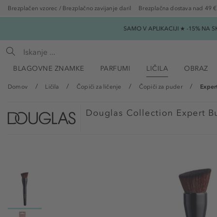
Brezplačen vzorec / Brezplačno zavijanje daril
Brezplačna dostava nad 49 €
SAMO V APLIKACIJI ★ -15% NA 
BLAGOVNE ZNAMKE
PARFUMI
LIČILA
OBRAZ
Domov
Ličila
Čopiči za ličenje
Čopiči za puder
Exper
Douglas Collection
Expert B