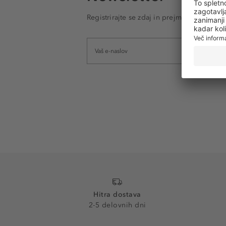
Registrirajte se zdaj in prejmite e-poštna
Hitra dostava
2-5 delovnih dni