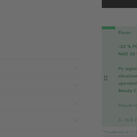
Pozor:
–20 % 
NAD 30 
Po regis
obračuna
uporabnik
Beauty C
Popust ne
3.–16.8.
*1
Ponudba velja do 17. 0