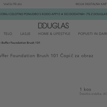
Vračilo 90 dni
MOJA DIGITALNA KAR
SKORAJ CELOTNO PONUDBO S KODO APP15 ★ DO DODATNIH -7% Z DOUGLAS B
TELO
LASJE
HOME & LIFESTYLE
POPUSTI IN DAR
t Buffer Foundation Brush 101
uffer Foundation Brush 101 Čopič za obraz
1 kos
Številka izdelka: