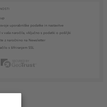
NOSTI
kup
 svoje uporabniške podatke in nastavitve
v vaša naročila, vključno s podatki o pošiljki
jte z naročnino na Newsletter
ačilo s šifriranjem SSL