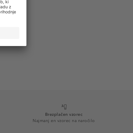
Brezplačen vzorec
Najmanj en vzorec na naročilo