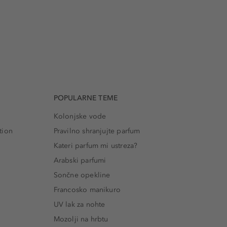
POPULARNE TEME
Kolonjske vode
tion
Pravilno shranjujte parfum
Kateri parfum mi ustreza?
Arabski parfumi
Sončne opekline
Francosko manikuro
UV lak za nohte
Mozolji na hrbtu