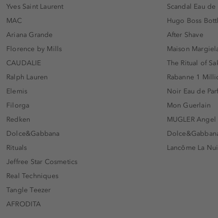
Yves Saint Laurent
Scandal Eau de
MAC
Hugo Boss Bott
Ariana Grande
After Shave
Florence by Mills
Maison Margiela
CAUDALIE
The Ritual of Sa
Ralph Lauren
Rabanne 1 Milli
Elemis
Noir Eau de Pa
Filorga
Mon Guerlain
Redken
MUGLER Angel
Dolce&Gabbana
Dolce&Gabbana 
Rituals
Lancôme La Nui
Jeffree Star Cosmetics
Real Techniques
Tangle Teezer
AFRODITA