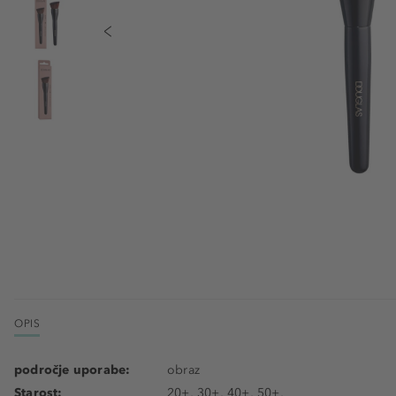
OPIS
področje uporabe:
obraz
Starost:
20+, 30+, 40+, 50+,