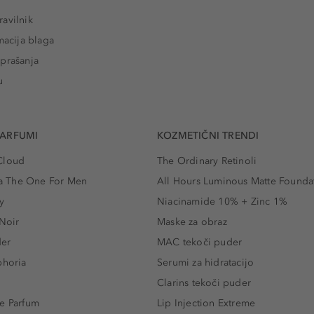
avilnik
macija blaga
prašanja
u
PARFUMI
KOZMETIČNI TRENDI
Cloud
The Ordinary Retinoli
 The One For Men
All Hours Luminous Matte Founda
y
Niacinamide 10% + Zinc 1%
 Noir
Maske za obraz
der
MAC tekoči puder
phoria
Serumi za hidratacijo
Clarins tekoči puder
e Parfum
Lip Injection Extreme