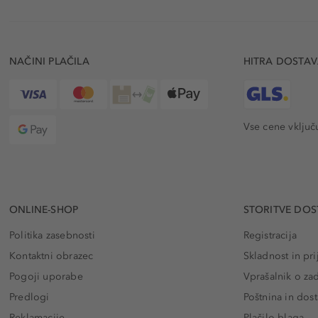
NAČINI PLAČILA
HITRA DOSTA
Vse cene vključ
ONLINE-SHOP
STORITVE DOS
Politika zasebnosti
Registracija
Kontaktni obrazec
Skladnost in pri
Pogoji uporabe
Vprašalnik o za
Predlogi
Poštnina in dos
Reklamacije
Plačilo blaga