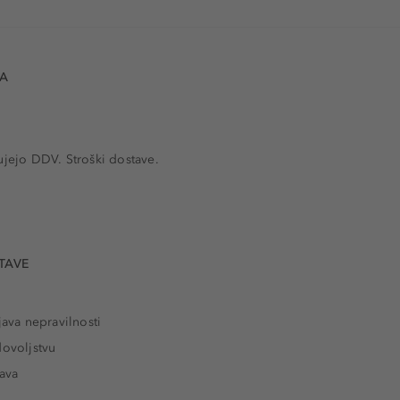
VA
ujejo DDV. Stroški dostave.
TAVE
java nepravilnosti
dovoljstvu
tava