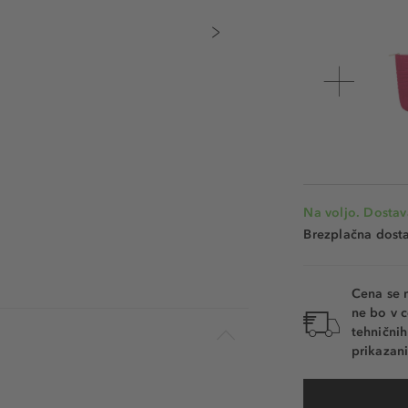
Na voljo. Dostav
Brezplačna dosta
Cena se 
ne bo v c
tehnični
prikazani