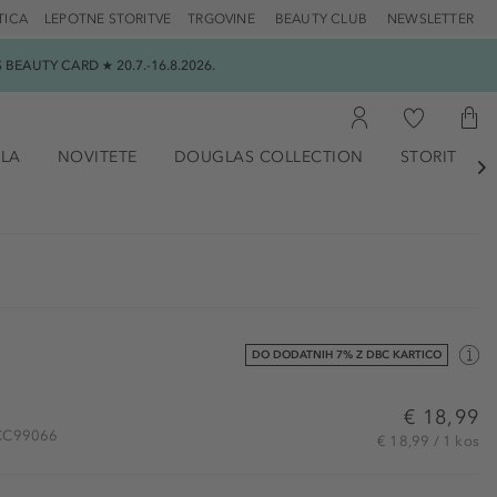
TICA
LEPOTNE STORITVE
TRGOVINE
BEAUTY CLUB
NEWSLETTER
EAUTY CARD ★ 20.7.-16.8.2026.
ILA
NOVITETE
DOUGLAS COLLECTION
STORITVE

DO DODATNIH 7% Z DBC KARTICO
€ 18,99
 ACC99066
€ 18,99 / 1 kos