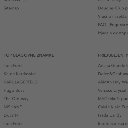
Sitemap
Douglas Club pr
Vračilo in rekla
FAQ - Pogosta v
Izjava o odstop
TOP BLAGOVNE ZNAMKE
PRILJUBLJENI 
Tom Ford
Ariana Grande 
Khloé Kardashian
Dolce&Gabbana
KARL LAGERFELD
ARMANI My Wa
Hugo Boss
Versace Crystal
The Ordinary
MAC tekoči pu
NISHANE
Calvin Klein Eu
Dr.Jart+
Prada Candy
Tom Ford
Insolence Eau d