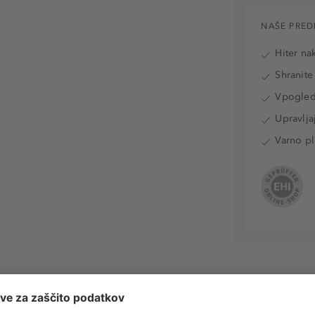
NAŠE PRED
Hiter na
Shranite
Vpogled 
Upravlja
Varno pl