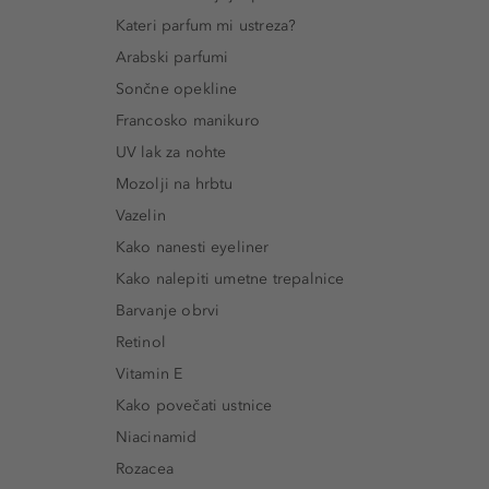
Kateri parfum mi ustreza?
Arabski parfumi
Sončne opekline
Francosko manikuro
UV lak za nohte
Mozolji na hrbtu
Vazelin
Kako nanesti eyeliner
Kako nalepiti umetne trepalnice
Barvanje obrvi
Retinol
Vitamin E
Kako povečati ustnice
Niacinamid
Rozacea