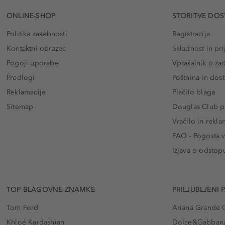
ONLINE-SHOP
STORITVE DOS
Politika zasebnosti
Registracija
Kontaktni obrazec
Skladnost in pri
Pogoji uporabe
Vprašalnik o za
Predlogi
Poštnina in dos
Reklamacije
Plačilo blaga
Sitemap
Douglas Club pr
Vračilo in rekla
FAQ - Pogosta v
Izjava o odstop
TOP BLAGOVNE ZNAMKE
PRILJUBLJENI 
Tom Ford
Ariana Grande 
Khloé Kardashian
Dolce&Gabbana