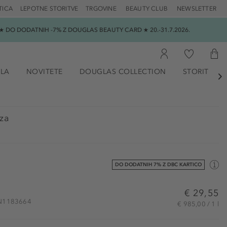
TICA
LEPOTNE STORITVE
TRGOVINE
BEAUTY CLUB
NEWSLETTER
 DO DODATNIH -7% Z DOUGLAS BEAUTY CARD ★ 20.-31.7.2026.
ILA
NOVITETE
DOUGLAS COLLECTION
STORITVE

za
DO DODATNIH 7% Z DBC KARTICO
€ 29,55
 DN1183664
€ 985,00 / 1 l