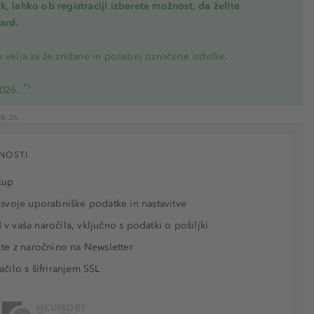
, lahko ob registraciji izberete možnost, da želite
ard.
 velja za že znižane in posebej označene izdelke.
*1
2026.
8. 26.
NOSTI
kup
 svoje uporabniške podatke in nastavitve
v vaša naročila, vključno s podatki o pošiljki
jte z naročnino na Newsletter
ačilo s šifriranjem SSL