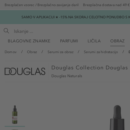
Brezplačen vzorec / Brezplačno zavijanje daril
Brezplačna dostava nad 49 €
SAMO V APLIKACIJI ★ -15% NA SKORAJ CELOTNO PONUDBO S K
BLAGOVNE ZNAMKE
PARFUMI
LIČILA
OBRAZ
Domov
Obraz
Serumi za obraz
Serumi za hidratacijo
Douglas Collection
Douglas 
Douglas Naturals