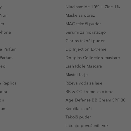
y
Niacinamide 10% + Zinc 1%
 Noir
Maske za obraz
der
MAC tekoči puder
phoria
Serumi za hidratacijo
Clarins tekoči puder
e Parfum
Lip Injection Extreme
 Parfum
Douglas Collection maskare
led
Lash Idôle Mascara
Mastni lasje
 Replica
Riževa voda za lase
kura
BB & CC kreme za obraz
on
Age Defense BB Cream SPF 30
rfum
Senčila za oči
Tekoči puder
Ličenje povešenih vek