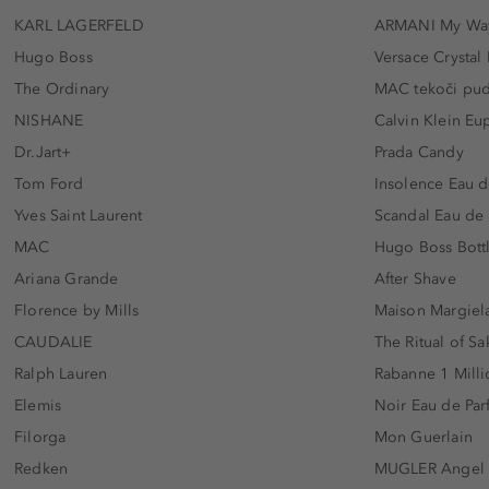
KARL LAGERFELD
ARMANI My Wa
Hugo Boss
Versace Crystal
The Ordinary
MAC tekoči pu
NISHANE
Calvin Klein Eu
Dr.Jart+
Prada Candy
Tom Ford
Insolence Eau d
Yves Saint Laurent
Scandal Eau de
MAC
Hugo Boss Bott
Ariana Grande
After Shave
Florence by Mills
Maison Margiela
CAUDALIE
The Ritual of Sa
Ralph Lauren
Rabanne 1 Milli
Elemis
Noir Eau de Pa
Filorga
Mon Guerlain
Redken
MUGLER Angel