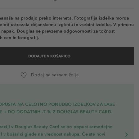
nanaša na prodajo preko interneta. Fotografija izdelka morda
eloti ustrezala dejanskemu izgledu in vsebini izdelka. V primeru
h napak, Douglas ne prevzema odgovornosti za točnost
h cen in fotografij.
DODAJTE V KOŠARICO
Dodaj na seznam želja
POPUSTA NA CELOTNO PONUDBO IZDELKOV ZA LASE
€ + DO DODATNIH -7 % Z DOUGLAS BEAUTY CARD.
traciji v Douglas Beauty Card se bo popust samodejno
l v košarici glede na vrednost nakupa. Če ste novi