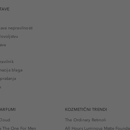
TAVE
java nepravilnosti
dovoljstvu
tava
avilnik
macija blaga
prašanja
u
PARFUMI
KOZMETIČNI TRENDI
Cloud
The Ordinary Retinoli
 The One For Men
All Hours Luminous Matte Founda