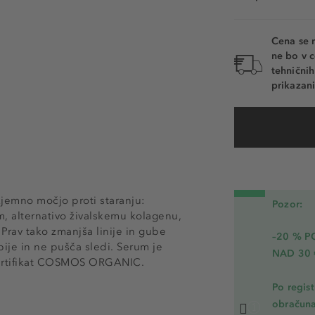
Cena se 
ne bo v c
tehnični
prikazani
zjemno močjo proti staranju:
Pozor:
, alternativo živalskemu kolagenu,
 Prav tako zmanjša linije in gube
–20 % 
pije in ne pušča sledi. Serum je
NAD 30 
certifikat COSMOS ORGANIC.
Po regis
obračuna