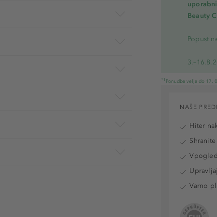
uporabnik
Beauty C
Popust ne
3.–16.8.
*1
Ponudba velja do 17. 0
NAŠE PRED
Hiter na
Shranite
Vpogled 
Upravlja
Varno pl