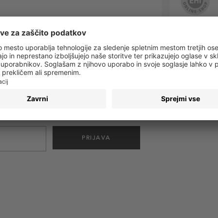
 obvestila o vseh trendih in ponudbah!
PRIJAVA