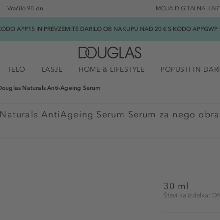
Vračilo 90 dni
MOJA DIGITALNA KAR
ODO APP15 IN PREVZEMITE DARILO OB NAKUPU NAD 20 € S KODO APPGWP ★
TELO
LASJE
HOME & LIFESTYLE
POPUSTI IN DAR
Douglas Naturals Anti-Ageing Serum
Naturals AntiAgeing Serum Serum za nego obra
30 ml
Številka izdelka: