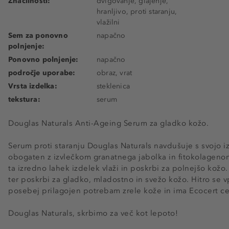
Značilnosti:
dvigovanje, glajenje,
hranljivo, proti staranju,
vlažilni
Sem za ponovno
napačno
polnjenje:
Ponovno polnjenje:
napačno
področje uporabe:
obraz, vrat
Vrsta izdelka:
steklenica
tekstura:
serum
Douglas Naturals Anti-Ageing Serum za gladko kožo.
Serum proti staranju Douglas Naturals navdušuje s svojo i
obogaten z izvlečkom granatnega jabolka in fitokolagenom
ta izredno lahek izdelek vlaži in poskrbi za polnejšo kožo.
ter poskrbi za gladko, mladostno in svežo kožo. Hitro se v
posebej prilagojen potrebam zrele kože in ima Ecocert 
Douglas Naturals, skrbimo za več kot lepoto!