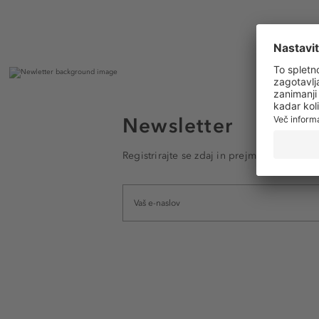
Newsletter
Registrirajte se zdaj in prejmite e-poštna