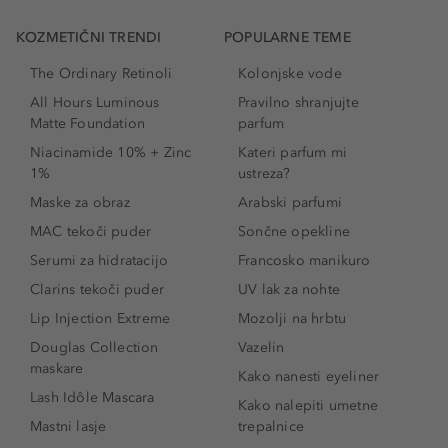
KOZMETIČNI TRENDI
POPULARNE TEME
The Ordinary Retinoli
Kolonjske vode
All Hours Luminous
Pravilno shranjujte
Matte Foundation
parfum
Niacinamide 10% + Zinc
Kateri parfum mi
1%
ustreza?
Maske za obraz
Arabski parfumi
MAC tekoči puder
Sončne opekline
Serumi za hidratacijo
Francosko manikuro
Clarins tekoči puder
UV lak za nohte
Lip Injection Extreme
Mozolji na hrbtu
Douglas Collection
Vazelin
maskare
Kako nanesti eyeliner
Lash Idôle Mascara
Kako nalepiti umetne
Mastni lasje
trepalnice