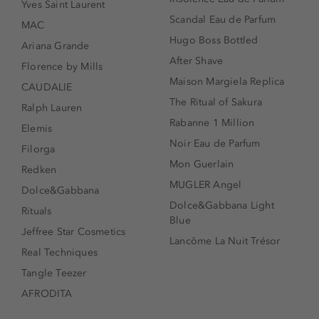
Yves Saint Laurent
Scandal Eau de Parfum
MAC
Hugo Boss Bottled
Ariana Grande
After Shave
Florence by Mills
Maison Margiela Replica
CAUDALIE
The Ritual of Sakura
Ralph Lauren
Rabanne 1 Million
Elemis
Noir Eau de Parfum
Filorga
Mon Guerlain
Redken
MUGLER Angel
Dolce&Gabbana
Dolce&Gabbana Light
Rituals
Blue
Jeffree Star Cosmetics
Lancôme La Nuit Trésor
Real Techniques
Tangle Teezer
AFRODITA