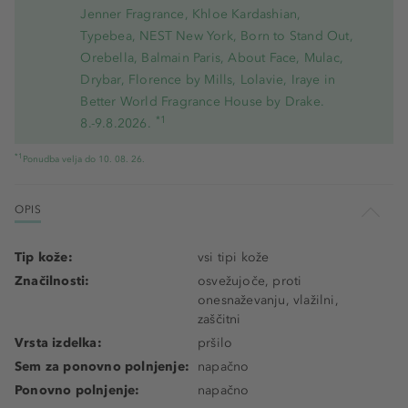
Jenner Fragrance, Khloe Kardashian,
Typebea, NEST New York, Born to Stand Out,
Orebella, Balmain Paris, About Face, Mulac,
Drybar, Florence by Mills, Lolavie, Iraye in
Better World Fragrance House by Drake.
*1
8.-9.8.2026.
*1
Ponudba velja do 10. 08. 26.
OPIS
Tip kože:
vsi tipi kože
Značilnosti:
osvežujoče, proti
onesnaževanju, vlažilni,
zaščitni
Vrsta izdelka:
pršilo
Sem za ponovno polnjenje:
napačno
Ponovno polnjenje:
napačno