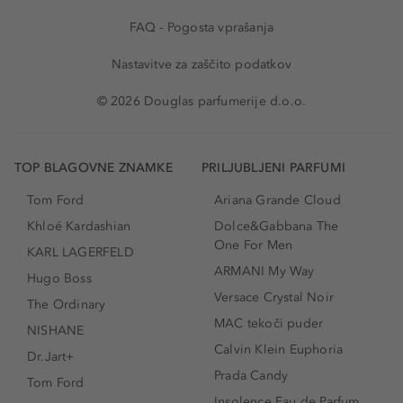
FAQ - Pogosta vprašanja
Nastavitve za zaščito podatkov
© 2026 Douglas parfumerije d.o.o.
TOP BLAGOVNE ZNAMKE
PRILJUBLJENI PARFUMI
Tom Ford
Ariana Grande Cloud
Khloé Kardashian
Dolce&Gabbana The
One For Men
KARL LAGERFELD
ARMANI My Way
Hugo Boss
Versace Crystal Noir
The Ordinary
MAC tekoči puder
NISHANE
Calvin Klein Euphoria
Dr.Jart+
Prada Candy
Tom Ford
Insolence Eau de Parfum