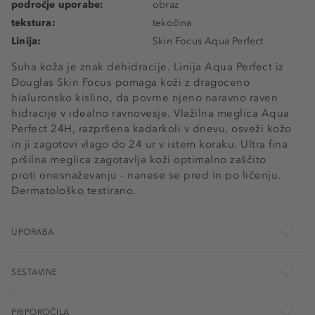
področje uporabe:
obraz
tekstura:
tekočina
Linija:
Skin Focus Aqua Perfect
Suha koža je znak dehidracije. Linija Aqua Perfect iz
Douglas Skin Focus pomaga koži z dragoceno
hialuronsko kislino, da povrne njeno naravno raven
hidracije v idealno ravnovesje. Vlažilna meglica Aqua
Perfect 24H, razpršena kadarkoli v dnevu, osveži kožo
in ji zagotovi vlago do 24 ur v istem koraku. Ultra fina
pršilna meglica zagotavlja koži optimalno zaščito
proti onesnaževanju - nanese se pred in po ličenju.
Dermatološko testirano.
UPORABA
SESTAVINE
PRIPOROČILA