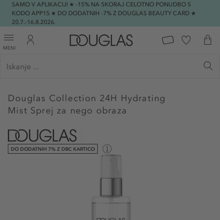
SAMO V APLIKACIJI ★ -15% NA SKORAJ CELOTNO PONUDBO S
KODO APP15 ★ DO DODATNIH -7% Z DOUGLAS BEAUTY CARD ★
20.7.-16.8.2026.
MENI
Douglas Collection
24H Hydrating
Mist Sprej za nego obraza
DO DODATNIH 7% Z DBC KARTICO