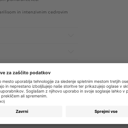
arilisom in intenzivnim cedrovim