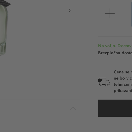
Na voljo. Dostav
Brezplačna dosta
Cena se 
ne bo v c
tehnični
prikazani