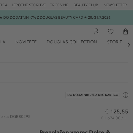
TICA
LEPOTNE STORITVE
TRGOVINE
BEAUTY CLUB
NEWSLETTER
 DO DODATNIH -7% Z DOUGLAS BEAUTY CARD ★ 20.-31.7.2026.
ILA
NOVITETE
DOUGLAS COLLECTION
STORITVE

DO DODATNIH 7% Z DBC KARTICO
€ 125,55
izdelka: DGB80295
€ 1.674,00 / 1 l
Brezplačen vzorec Dolce &