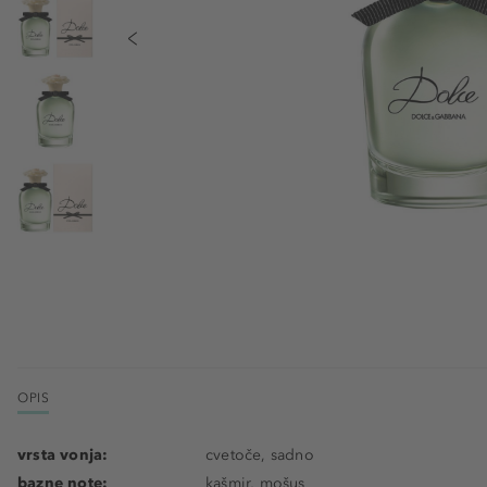
OPIS
vrsta vonja:
cvetoče, sadno
bazne note:
kašmir, mošus