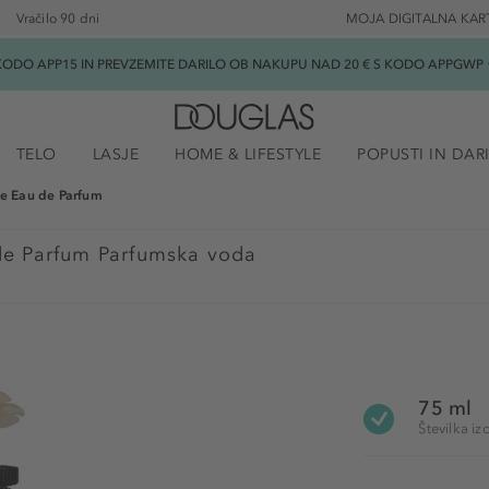
Vračilo 90 dni
MOJA DIGITALNA KAR
ODO APP15 IN PREVZEMITE DARILO OB NAKUPU NAD 20 € S KODO APPGWP ★
TELO
LASJE
HOME & LIFESTYLE
POPUSTI IN DAR
e Eau de Parfum
de Parfum Parfumska voda
75 ml
Številka 