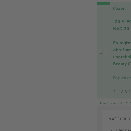
Pozor:
–20 % 
NAD 30 
Po regis
obračuna
uporabnik
Beauty C
Popust ne
3.–16.8.
*1
Ponudba velja do 17. 0
NAŠE PRED
Hiter na