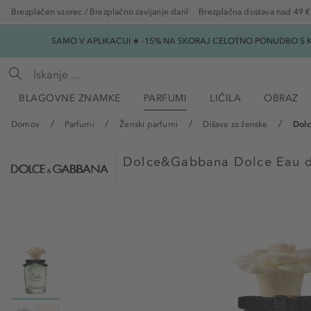
Brezplačen vzorec / Brezplačno zavijanje daril
Brezplačna dostava nad 49 €
SAMO V APLIKACIJI ★ -15% NA SKORAJ CELOTNO PONUDBO S K
BLAGOVNE ZNAMKE
PARFUMI
LIČILA
OBRAZ
Domov
Parfumi
Ženski parfumi
Dišave za ženske
Dolc
Dolce&Gabbana
Dolce Eau 