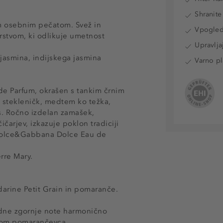
Shranite
m osebnim pečatom. Svež in
Vpogled 
rstvom, ki odlikuje umetnost
Upravlja
 jasmina, indijskega jasmina
Varno pl
e Parfum, okrašen s tankim črnim
ih stekleničk, medtem ko težka,
s. Ročno izdelan zamašek,
ičarjev, izkazuje poklon tradiciji
 Dolce&Gabbana Dolce Eau de
rre Mary.
darine Petit Grain in pomaranče.
dne zgornje note harmonično
etom pomarančevca.