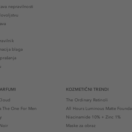
java nepravilnosti
dovoljstvu
tava
avilnik
macija blaga
prašanja
u
PARFUMI
KOZMETIČNI TRENDI
Cloud
The Ordinary Retinoli
 The One For Men
All Hours Luminous Matte Founda
y
Niacinamide 10% + Zinc 1%
 Noir
Maske za obraz