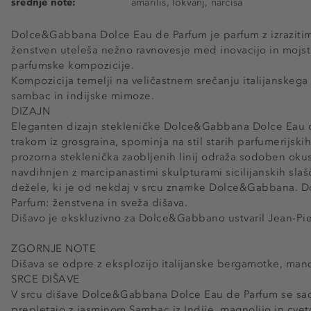
srednje note:
amarilis, lokvanj, narcisa
Dolce&Gabbana Dolce Eau de Parfum je parfum z izraziti
ženstven uteleša nežno ravnovesje med inovacijo in mojst
parfumske kompozicije.
Kompozicija temelji na veličastnem srečanju italijanskega
sambac in indijske mimoze.
DIZAJN
Eleganten dizajn stekleničke Dolce&Gabbana Dolce Eau d
trakom iz grosgraina, spominja na stil starih parfumerijsk
prozorna steklenička zaobljenih linij odraža sodoben oku
navdihnjen z marcipanastimi skulpturami sicilijanskih slašč
dežele, ki je od nekdaj v srcu znamke Dolce&Gabbana.
Parfum: ženstvena in sveža dišava.
Dišavo je ekskluzivno za Dolce&Gabbano ustvaril Jean-Pie
ZGORNJE NOTE
Dišava se odpre z eksplozijo italijanske bergamotke, man
SRCE DIŠAVE
V srcu dišave Dolce&Gabbana Dolce Eau de Parfum se sa
prepletajo z jasminom Sambac iz Indije, magnolijo in cv