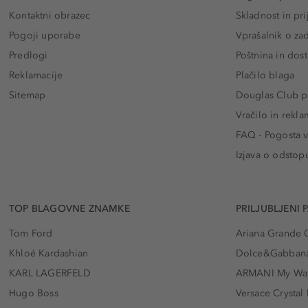
Kontaktni obrazec
Skladnost in pri
Pogoji uporabe
Vprašalnik o za
Predlogi
Poštnina in dos
Reklamacije
Plačilo blaga
Sitemap
Douglas Club pr
Vračilo in rekla
FAQ - Pogosta v
Izjava o odstop
TOP BLAGOVNE ZNAMKE
PRILJUBLJENI 
Tom Ford
Ariana Grande 
Khloé Kardashian
Dolce&Gabbana
KARL LAGERFELD
ARMANI My Wa
Hugo Boss
Versace Crystal