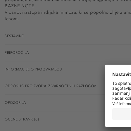
BAZNE NOTE
V osnovi izstopa indijska mimoza, ki se popolno zlije z am
lesom.
SESTAVINE
PRIPOROČILA
INFORMACIJE O PROIZVAJALCU
ODPOKLIC PROIZVODA IZ VARNOSTNIH RAZLOGOV
OPOZORILA
OCENE STRANK (0)