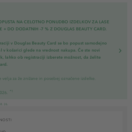
POPUSTA NA CELOTNO PONUDBO IZDELKOV ZA LASE
€ + DO DODATNIH -7 % Z DOUGLAS BEAUTY CARD.
traciji v Douglas Beauty Card se bo popust samodejno
l v košarici glede na vrednost nakupa. Če ste novi
, lahko ob registraciji izberete možnost, da želite
ard.
 velja za že znižane in posebej označene izdelke.
*1
2026.
8. 26.
NOSTI
kup