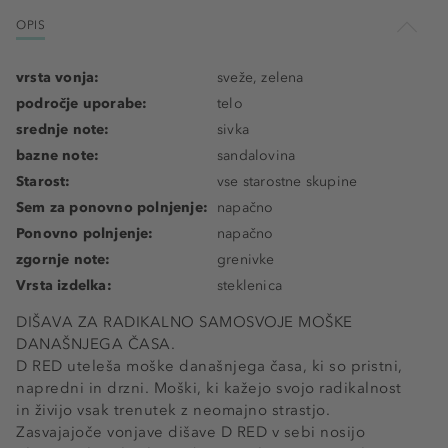
OPIS
vrsta vonja:
sveže, zelena
področje uporabe:
telo
srednje note:
sivka
bazne note:
sandalovina
Starost:
vse starostne skupine
Sem za ponovno polnjenje:
napačno
Ponovno polnjenje:
napačno
zgornje note:
grenivke
Vrsta izdelka:
steklenica
DIŠAVA ZA RADIKALNO SAMOSVOJE MOŠKE
DANAŠNJEGA ČASA.
D RED uteleša moške današnjega časa, ki so pristni,
napredni in drzni. Moški, ki kažejo svojo radikalnost
in živijo vsak trenutek z neomajno strastjo.
Zasvajajoče vonjave dišave D RED v sebi nosijo