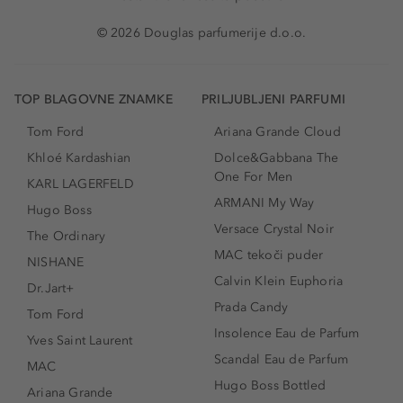
© 2026 Douglas parfumerije d.o.o.
TOP BLAGOVNE ZNAMKE
PRILJUBLJENI PARFUMI
Tom Ford
Ariana Grande Cloud
Khloé Kardashian
Dolce&Gabbana The
One For Men
KARL LAGERFELD
ARMANI My Way
Hugo Boss
Versace Crystal Noir
The Ordinary
MAC tekoči puder
NISHANE
Calvin Klein Euphoria
Dr.Jart+
Prada Candy
Tom Ford
Insolence Eau de Parfum
Yves Saint Laurent
Scandal Eau de Parfum
MAC
Hugo Boss Bottled
Ariana Grande