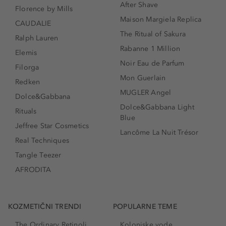
After Shave
Florence by Mills
Maison Margiela Replica
CAUDALIE
The Ritual of Sakura
Ralph Lauren
Rabanne 1 Million
Elemis
Noir Eau de Parfum
Filorga
Mon Guerlain
Redken
MUGLER Angel
Dolce&Gabbana
Dolce&Gabbana Light
Rituals
Blue
Jeffree Star Cosmetics
Lancôme La Nuit Trésor
Real Techniques
Tangle Teezer
AFRODITA
KOZMETIČNI TRENDI
POPULARNE TEME
The Ordinary Retinoli
Kolonjske vode