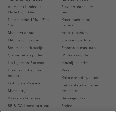
All Hours Luminous
Pravilno shranjujte
Matte Foundation
parfum
Niacinamide 10% + Zinc
Kateri parfum mi
1%
ustreza?
Maske za obraz
Arabski parfumi
MAC tekoči puder
Sončne opekline
Serumi za hidratacijo
Francosko manikuro
Clarins tekoči puder
UV lak za nohte
Lip Injection Extreme
Mozolji na hrbtu
Douglas Collection
Vazelin
maskare
Kako nanesti eyeliner
Lash Idôle Mascara
Kako nalepiti umetne
Mastni lasje
trepalnice
Riževa voda za lase
Barvanje obrvi
BB & CC kreme za obraz
Retinol
Age Defense BB Cream
Vitamin E