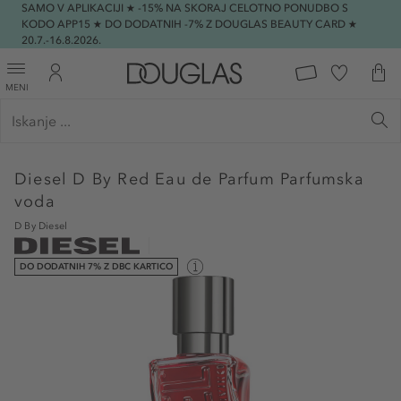
SAMO V APLIKACIJI ★ -15% NA SKORAJ CELOTNO PONUDBO S
KODO APP15 ★ DO DODATNIH -7% Z DOUGLAS BEAUTY CARD ★
20.7.-16.8.2026.
MENI
Diesel
D By Red Eau de Parfum Parfumska
voda
D By Diesel
DO DODATNIH 7% Z DBC KARTICO