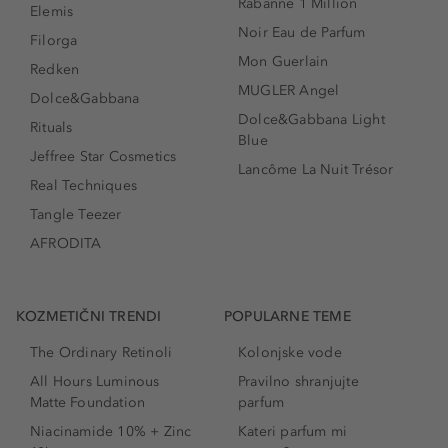
Rabanne 1 Million
Elemis
Noir Eau de Parfum
Filorga
Mon Guerlain
Redken
MUGLER Angel
Dolce&Gabbana
Dolce&Gabbana Light
Rituals
Blue
Jeffree Star Cosmetics
Lancôme La Nuit Trésor
Real Techniques
Tangle Teezer
AFRODITA
KOZMETIČNI TRENDI
POPULARNE TEME
The Ordinary Retinoli
Kolonjske vode
All Hours Luminous
Pravilno shranjujte
Matte Foundation
parfum
Niacinamide 10% + Zinc
Kateri parfum mi