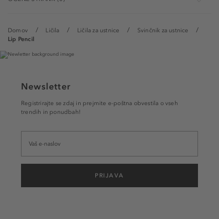
Domov
Ličila
Ličila za ustnice
Svinčnik za ustnice
Lip Pencil
Newsletter
Registrirajte se zdaj in prejmite e-poštna obvestila o vseh
trendih in ponudbah!
PRIJAVA