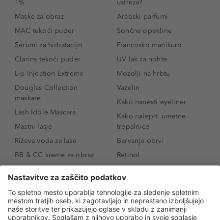
1%
ustreza?
Maske za obraz
Arabski parfumi
MAC tekoči puder
Sončne opekline
Serumi za hidratacijo
Francosko manikuro
Clarins tekoči puder
UV lak za nohte
Lip Injection Extreme
Mozolji na hrbtu
Douglas Collection
Vazelin
maskare
Kako nanesti eyeliner
Lash Idôle Mascara
Kako nalepiti umetne
Mastni lasje
trepalnice
Riževa voda za lase
Barvanje obrvi
BB & CC kreme za obraz
Retinol
Age Defense BB Cream
Vitamin E
SPF 30
Kako povečati ustnice
Senčila za oči
Niacinamid
Tekoči puder
Rozacea