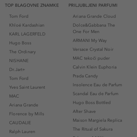
TOP BLAGOVNE ZNAMKE
PRILJUBLJENI PARFUMI
Tom Ford
Ariana Grande Cloud
Khloé Kardashian
Dolce&Gabbana The
One For Men
KARL LAGERFELD
ARMANI My Way
Hugo Boss
Versace Crystal Noir
The Ordinary
MAC tekoči puder
NISHANE
Calvin Klein Euphoria
Dr.Jart+
Prada Candy
Tom Ford
Insolence Eau de Parfum
Yves Saint Laurent
Scandal Eau de Parfum
MAC
Hugo Boss Bottled
Ariana Grande
After Shave
Florence by Mills
Maison Margiela Replica
CAUDALIE
The Ritual of Sakura
Ralph Lauren