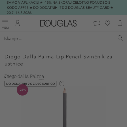
SAMO V APLIKACIJI ★ -15% NA SKORAJ CELOTNO PONUDBO S
KODO APP15 ★ DO DODATNIH -7% Z DOUGLAS BEAUTY CARD ★
20.7.-16.8.2026.
MENI
Diego Dalla Palma
Lip Pencil Svinčnik za
ustnice
DO DODATNIH 7% Z DBC KARTICO
-25%