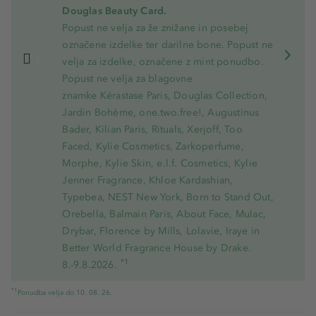
Douglas Beauty Card.
Popust ne velja za že znižane in posebej
označene izdelke ter darilne bone. Popust ne
velja za izdelke, označene z mint ponudbo.
Popust ne velja za blagovne
znamke Kérastase Paris, Douglas Collection,
Jardin Bohème, one.two.free!, Augustinus
Bader, Kilian Paris, Rituals, Xerjoff, Too
Faced, Kylie Cosmetics, Zarkoperfume,
Morphe, Kylie Skin, e.l.f. Cosmetics, Kylie
Jenner Fragrance, Khloe Kardashian,
Typebea, NEST New York, Born to Stand Out,
Orebella, Balmain Paris, About Face, Mulac,
Drybar, Florence by Mills, Lolavie, Iraye in
Better World Fragrance House by Drake.
*1
8.-9.8.2026.
*1
Ponudba velja do 10. 08. 26.