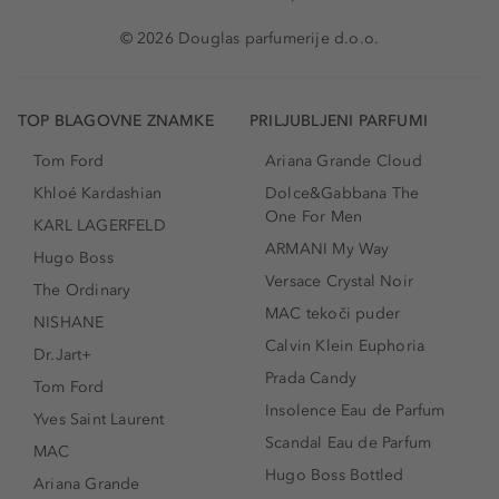
© 2026 Douglas parfumerije d.o.o.
TOP BLAGOVNE ZNAMKE
PRILJUBLJENI PARFUMI
Tom Ford
Ariana Grande Cloud
Khloé Kardashian
Dolce&Gabbana The
One For Men
KARL LAGERFELD
ARMANI My Way
Hugo Boss
Versace Crystal Noir
The Ordinary
MAC tekoči puder
NISHANE
Calvin Klein Euphoria
Dr.Jart+
Prada Candy
Tom Ford
Insolence Eau de Parfum
Yves Saint Laurent
Scandal Eau de Parfum
MAC
Hugo Boss Bottled
Ariana Grande