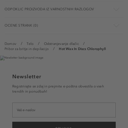
ODPOKLIC PROIZVODA IZ VARNOSTNIH RAZLOGOV
OCENE STRANK (0)
Domov
Telo
Odstranjevanje dlačic
Pribor za britje in depilacijo
Hot Wax In Discs Chlorophyll
Newsletter
Registrirajte se zdaj in prejmite e-poštna obvestila o vseh
trendih in ponudbah!