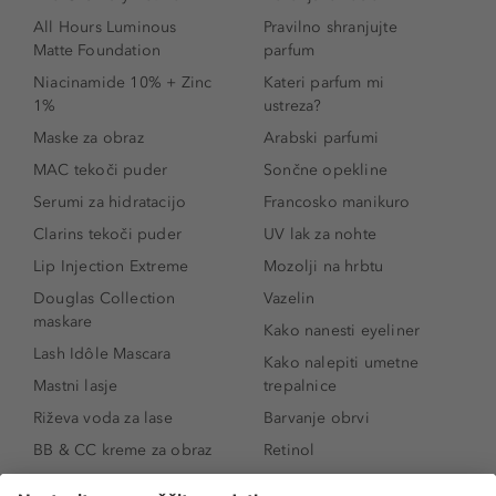
All Hours Luminous
Pravilno shranjujte
Matte Foundation
parfum
Niacinamide 10% + Zinc
Kateri parfum mi
1%
ustreza?
Maske za obraz
Arabski parfumi
MAC tekoči puder
Sončne opekline
Serumi za hidratacijo
Francosko manikuro
Clarins tekoči puder
UV lak za nohte
Lip Injection Extreme
Mozolji na hrbtu
Douglas Collection
Vazelin
maskare
Kako nanesti eyeliner
Lash Idôle Mascara
Kako nalepiti umetne
Mastni lasje
trepalnice
Riževa voda za lase
Barvanje obrvi
BB & CC kreme za obraz
Retinol
Age Defense BB Cream
Vitamin E