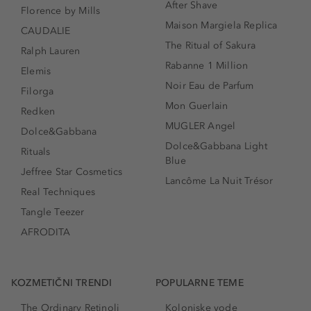
After Shave
Florence by Mills
Maison Margiela Replica
CAUDALIE
The Ritual of Sakura
Ralph Lauren
Rabanne 1 Million
Elemis
Noir Eau de Parfum
Filorga
Mon Guerlain
Redken
MUGLER Angel
Dolce&Gabbana
Dolce&Gabbana Light
Rituals
Blue
Jeffree Star Cosmetics
Lancôme La Nuit Trésor
Real Techniques
Tangle Teezer
AFRODITA
KOZMETIČNI TRENDI
POPULARNE TEME
The Ordinary Retinoli
Kolonjske vode