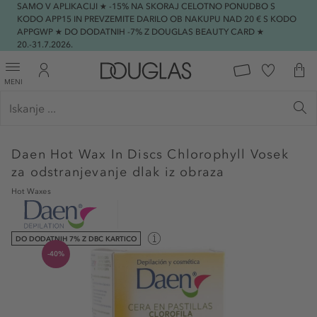
SAMO V APLIKACIJI ★ -15% NA SKORAJ CELOTNO PONUDBO S
KODO APP15 IN PREVZEMITE DARILO OB NAKUPU NAD 20 € S KODO
APPGWP ★ DO DODATNIH -7% Z DOUGLAS BEAUTY CARD ★
20.-31.7.2026.
MENI
Daen
Hot Wax In Discs Chlorophyll Vosek
za odstranjevanje dlak iz obraza
Hot Waxes
DO DODATNIH 7% Z DBC KARTICO
-40%