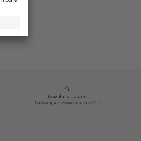
Brezplačen vzorec
Najmanj en vzorec na naročilo