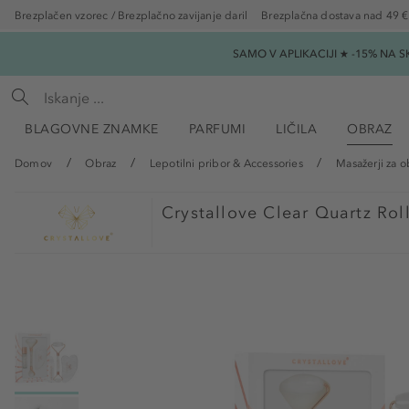
Brezplačen vzorec / Brezplačno zavijanje daril
Brezplačna dostava nad 49 €
SAMO V APLIKACIJI ★ -15% NA 
BLAGOVNE ZNAMKE
PARFUMI
LIČILA
OBRAZ
Domov
Obraz
Lepotilni pribor & Accessories
Masažerji za o
Crystallove
Clear Quartz Rol