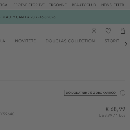
TICA
LEPOTNE STORITVE
TRGOVINE
BEAUTY CLUB
NEWSLETTER
EAUTY CARD ★ 20.7.-16.8.2026.
ILA
NOVITETE
DOUGLAS COLLECTION
STORITVE

DO DODATNIH 7% Z DBC KARTICO
€ 68,99
CRY59640
€ 68,99 / 1 kos