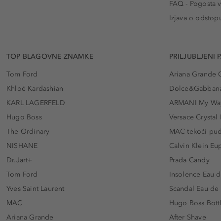
FAQ - Pogosta v
Izjava o odstop
TOP BLAGOVNE ZNAMKE
PRILJUBLJENI 
Tom Ford
Ariana Grande 
Khloé Kardashian
Dolce&Gabbana
KARL LAGERFELD
ARMANI My Wa
Hugo Boss
Versace Crystal
The Ordinary
MAC tekoči pu
NISHANE
Calvin Klein Eu
Dr.Jart+
Prada Candy
Tom Ford
Insolence Eau d
Yves Saint Laurent
Scandal Eau de
MAC
Hugo Boss Bott
Ariana Grande
After Shave