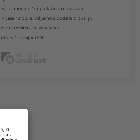
 svoje uporabniške podatke in nastavitve
v vaša naročila, vključno s podatki o pošiljki
jte z naročnino na Newsletter
ačilo s šifriranjem SSL