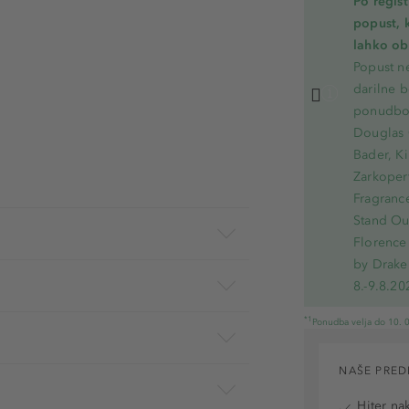
Po regis
popust, 
lahko ob 
Popust ne
darilne b
ponudbo.
Douglas 
Bader, Ki
Zarkoperf
Fragranc
Stand Out
Florence 
by Drake
8.-9.8.20
*1
Ponudba velja do 10. 0
NAŠE PRED
Hiter na