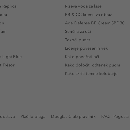
 Replica
Riževa voda za lase
kura
BB & CC kreme za obraz
on
Age Defense BB Cream SPF 30
rfum
Senčila za oči
Tekoči puder
Ličenje povešenih vek
Light Blue
Kako povečati oči
t Trésor
Kako določiti odtenek pudra
Kako skriti temne kolobarje
 dostava
Plačilo blaga
Douglas Club pravilnik
FAQ - Pogosta 