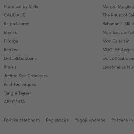
Florence by Mills
Maison Margiela
CAUDALIE
The Ritual of Sa
Ralph Lauren
Rabanne 1 Milli
Elemis
Noir Eau de Pa
Filorga
Mon Guerlain
Redken
MUGLER Angel
Dolce&Gabbana
Dolce&Gabbana 
Rituals
Lancôme La Nui
Jeffree Star Cosmetics
Real Techniques
Tangle Teezer
AFRODITA
Politika zasebnosti
Registracija
Pogoji uporabe
Poštnina in