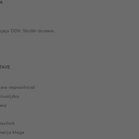
VA
ujejo DDV. Stroški dostave.
TAVE
java nepravilnosti
dovoljstvu
tava
avilnik
macija blaga