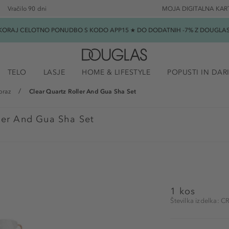
Vračilo 90 dni
MOJA DIGITALNA KAR
SKORAJ CELOTNO PONUDBO S KODO APP15 ★ DO DODATNIH -7% Z DOUGLAS B
TELO
LASJE
HOME & LIFESTYLE
POPUSTI IN DAR
braz
Clear Quartz Roller And Gua Sha Set
ler And Gua Sha Set
1 kos
Številka izdelka: 