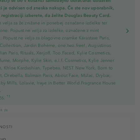
traciji se bo v košarici samodejno obračunal dodaten
ki je odvisen od zneska nakupa. Če ste nov uporabnik,
registraciji izberete, da želite Douglas Beauty Card.
 velja za že znižane in posebej označene izdelke ter
one. Popust ne velja za izdelke, označene z mint
 Popust ne velja za blagovne znamke Kérastase Paris,
Collection, Jardin Bohème, one.two.free!, Augustinus
lian Paris, Rituals, Xerjoff, Too Faced, Kylie Cosmetics,
ume, Morphe, Kylie Skin, e.l.f. Cosmetics, Kylie Jenner
e, Khloe Kardashian, Typebea, NEST New York, Born to
, Orebella, Balmain Paris, About Face, Mulac, Drybar,
by Mills, Lolavie, Iraye in Better World Fragrance House
.
*1
26.
8. 26.
NOSTI
kup