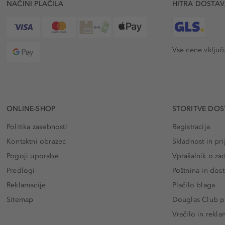
NAČINI PLAČILA
HITRA DOSTA
Vse cene vključ
ONLINE-SHOP
STORITVE DOS
Politika zasebnosti
Registracija
Kontaktni obrazec
Skladnost in pri
Pogoji uporabe
Vprašalnik o za
Predlogi
Poštnina in dos
Reklamacije
Plačilo blaga
Sitemap
Douglas Club pr
Vračilo in rekla