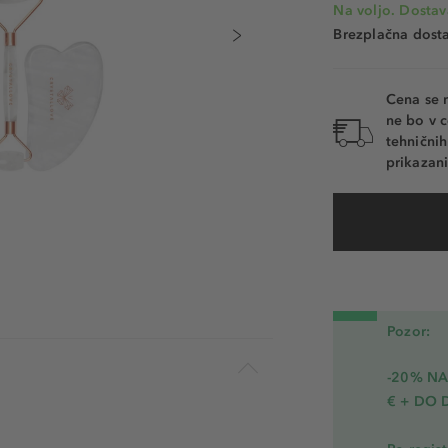
Na voljo. Dostav
Brezplačna dosta
Cena se 
ne bo v c
tehnični
prikazani
Pozor:
-20% N
€ + DO 