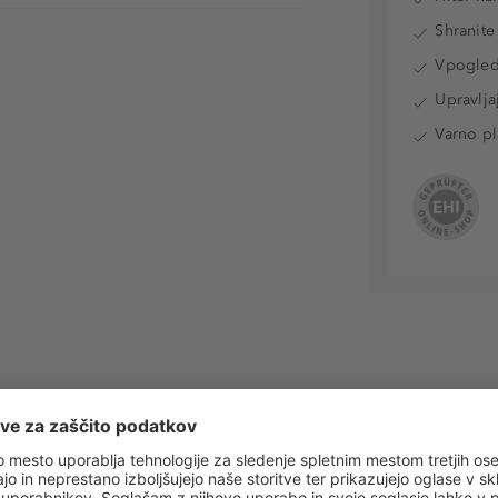
Shranite
Vpogled 
Upravlja
Varno pl
 obvestila o vseh trendih in ponudbah!