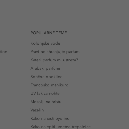
POPULARNE TEME
Kolonjske vode
tion
Pravilno shranjujte parfum
Kateri parfum mi ustreza?
Arabski parfumi
Sončne opekline
Francosko manikuro
UV lak za nohte
Mozolji na hrbtu
Vazelin
Kako nanesti eyeliner
Kako nalepiti umetne trepalnice