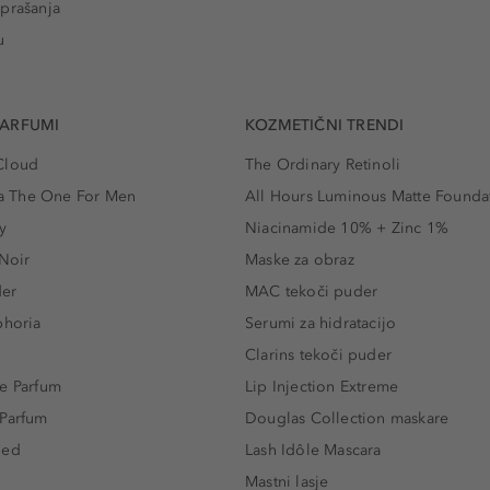
prašanja
u
PARFUMI
KOZMETIČNI TRENDI
Cloud
The Ordinary Retinoli
 The One For Men
All Hours Luminous Matte Founda
y
Niacinamide 10% + Zinc 1%
 Noir
Maske za obraz
der
MAC tekoči puder
phoria
Serumi za hidratacijo
Clarins tekoči puder
e Parfum
Lip Injection Extreme
 Parfum
Douglas Collection maskare
led
Lash Idôle Mascara
Mastni lasje