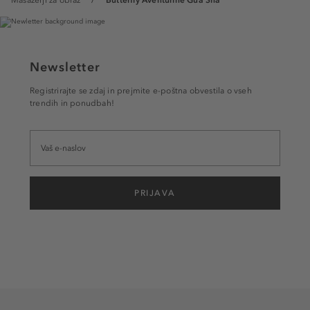
Masažerji za obraz
Butterfly Aventurine Gua Sha
Newsletter
Registrirajte se zdaj in prejmite e-poštna obvestila o vseh
trendih in ponudbah!
PRIJAVA