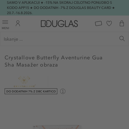
SAMO V APLIKACIJI ★ -15% NA SKORAJ CELOTNO PONUDBO S
KODO APP15 ★ DO DODATNIH -7% Z DOUGLAS BEAUTY CARD ★
20.7.-16.8.2026.
MENI
Crystallove
Butterfly Aventurine Gua
Sha Masažer obraza
DO DODATNIH 7% Z DBC KARTICO