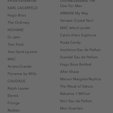
Khloé Kardashian
Dolce&Gabbana The
One For Men
KARL LAGERFELD
ARMANI My Way
Hugo Boss
Versace Crystal Noir
The Ordinary
MAC tekoči puder
NISHANE
Calvin Klein Euphoria
Dr.Jart+
Prada Candy
Tom Ford
Insolence Eau de Parfum
Yves Saint Laurent
Scandal Eau de Parfum
MAC
Hugo Boss Bottled
Ariana Grande
After Shave
Florence by Mills
Maison Margiela Replica
CAUDALIE
The Ritual of Sakura
Ralph Lauren
Rabanne 1 Million
Elemis
Noir Eau de Parfum
Filorga
Mon Guerlain
Redken