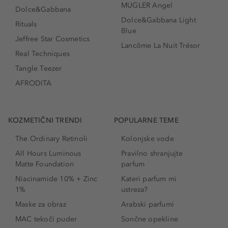
MUGLER Angel
Dolce&Gabbana
Dolce&Gabbana Light
Rituals
Blue
Jeffree Star Cosmetics
Lancôme La Nuit Trésor
Real Techniques
Tangle Teezer
AFRODITA
KOZMETIČNI TRENDI
POPULARNE TEME
The Ordinary Retinoli
Kolonjske vode
All Hours Luminous
Pravilno shranjujte
Matte Foundation
parfum
Niacinamide 10% + Zinc
Kateri parfum mi
1%
ustreza?
Maske za obraz
Arabski parfumi
MAC tekoči puder
Sončne opekline