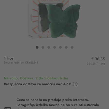
Crystallove Butterfly Aventurine Gua Sha
Butterfly Aventurine Gua Sha
Butterfly Aventurine Gua Sha
Butterfly Aventurine Gua Sha
Butterfly Aventurine Gua Sha
Butterfly Aventurine Gua Sha
Butterfly Aventurine Gua Sha
1 kos
€ 30,55
Številka izdelka: CRY59244
€ 30,55 / 1 kos
Na voljo. Dostava: 2 do 5 delovnih dni
Brezplačna dostava za naročila nad 49 €
Cena se nanaša na prodajo preko interneta.
Fotografija izdelka morda ne bo v celoti ustrezala