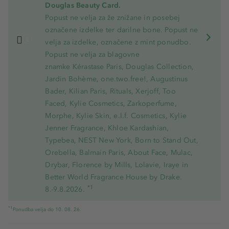
Douglas Beauty Card.
Popust ne velja za že znižane in posebej
označene izdelke ter darilne bone. Popust ne
velja za izdelke, označene z mint ponudbo.
Popust ne velja za blagovne
znamke Kérastase Paris, Douglas Collection,
Jardin Bohème, one.two.free!, Augustinus
Bader, Kilian Paris, Rituals, Xerjoff, Too
Faced, Kylie Cosmetics, Zarkoperfume,
Morphe, Kylie Skin, e.l.f. Cosmetics, Kylie
Jenner Fragrance, Khloe Kardashian,
Typebea, NEST New York, Born to Stand Out,
Orebella, Balmain Paris, About Face, Mulac,
Drybar, Florence by Mills, Lolavie, Iraye in
Better World Fragrance House by Drake.
*1
8.-9.8.2026.
*1
Ponudba velja do 10. 08. 26.