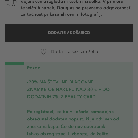
dejanskemu izgledu in vsebini izdelka. V primeru
tehničnih napak, Douglas ne prevzema odgovornosti
za točnost prikazanih cen in fotografij.
DODAJTE V KOŠARICO
Dodaj na seznam želja
Pozor:
-20% NA ŠTEVILNE BLAGOVNE
ZNAMKE OB NAKUPU NAD 30 € + DO
DODATNIH 7% Z BEAUTY CARD.
Po registraciji se bo v košarici samodejno
obračunal dodaten popust, ki je odvisen od
zneska nakupa. Če ste nov uporabnik,
lahko ob registraciji izberete, da želite