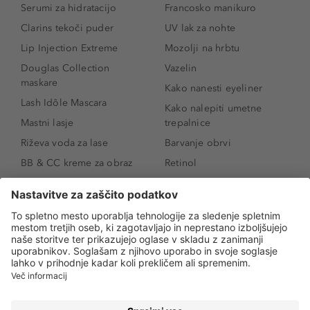
Serumi za hidratacijo
Francosko manikuro
Clarins tekoči puder
UV lak za nohte
Lip Injection Extreme
Mozolji na hrbtu
Douglas Collection
Vazelin
maskare
Kako nanesti eyeliner
Lash Idôle Mascara
Kako nalepiti umetne
Mastni lasje
trepalnice
Riževa voda za lase
Barvanje obrvi
BB & CC kreme za obraz
Retinol
Age Defense BB Cream
Vitamin E
SPF 30
Kako povečati ustnice
Senčila za oči
Niacinamid
Tekoči puder
Rozacea
Ličenje povešenih vek
Salicilna kislina
Kako povečati oči
Rozacea
Kako določiti odtenek
Salicilna kislina