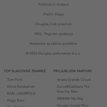
Poštnina in dostava
Plačilo blaga
Douglas Club pravilnik
FAQ - Pogosta vprašanja
Nastavitve za zaščito podatkov
© 2026 Douglas parfumerije d.o.o.
TOP BLAGOVNE ZNAMKE
PRILJUBLJENI PARFUMI
Tom Ford
Ariana Grande Cloud
Khloé Kardashian
Dolce&Gabbana The
One For Men
KARL LAGERFELD
ARMANI My Way
Hugo Boss
Versace Crystal Noir