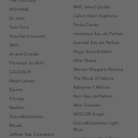
The Ordinary
MAC tekoči puder
NISHANE
Calvin Klein Euphoria
Dr.Jart+
Prada Candy
Tom Ford
Insolence Eau de Parfum
Yves Saint Laurent
Scandal Eau de Parfum
MAC
Hugo Boss Bottled
Ariana Grande
After Shave
Florence by Mills
Maison Margiela Replica
CAUDALIE
The Ritual of Sakura
Ralph Lauren
Rabanne 1 Million
Elemis
Noir Eau de Parfum
Filorga
Mon Guerlain
Redken
MUGLER Angel
Dolce&Gabbana
Dolce&Gabbana Light
Rituals
Blue
Jeffree Star Cosmetics