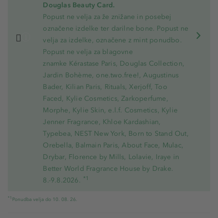
Douglas Beauty Card.
Popust ne velja za že znižane in posebej
označene izdelke ter darilne bone. Popust ne
velja za izdelke, označene z mint ponudbo.
Popust ne velja za blagovne
znamke Kérastase Paris, Douglas Collection,
Jardin Bohème, one.two.free!, Augustinus
Bader, Kilian Paris, Rituals, Xerjoff, Too
Faced, Kylie Cosmetics, Zarkoperfume,
Morphe, Kylie Skin, e.l.f. Cosmetics, Kylie
Jenner Fragrance, Khloe Kardashian,
Typebea, NEST New York, Born to Stand Out,
Orebella, Balmain Paris, About Face, Mulac,
Drybar, Florence by Mills, Lolavie, Iraye in
Better World Fragrance House by Drake.
*1
8.-9.8.2026.
*1
Ponudba velja do 10. 08. 26.