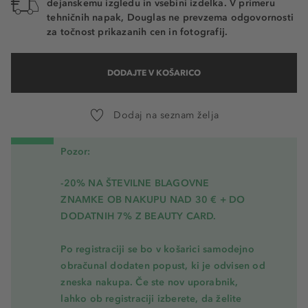
dejanskemu izgledu in vsebini izdelka. V primeru
tehničnih napak, Douglas ne prevzema odgovornosti
za točnost prikazanih cen in fotografij.
DODAJTE V KOŠARICO
Dodaj na seznam želja
Pozor:
-20% NA ŠTEVILNE BLAGOVNE
ZNAMKE OB NAKUPU NAD 30 € + DO
DODATNIH 7% Z BEAUTY CARD.
Po registraciji se bo v košarici samodejno
obračunal dodaten popust, ki je odvisen od
zneska nakupa. Če ste nov uporabnik,
lahko ob registraciji izberete, da želite