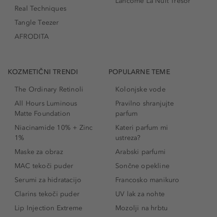
Lancôme La Nuit Trésor
Real Techniques
Tangle Teezer
AFRODITA
KOZMETIČNI TRENDI
POPULARNE TEME
The Ordinary Retinoli
Kolonjske vode
All Hours Luminous
Pravilno shranjujte
Matte Foundation
parfum
Niacinamide 10% + Zinc
Kateri parfum mi
1%
ustreza?
Maske za obraz
Arabski parfumi
MAC tekoči puder
Sončne opekline
Serumi za hidratacijo
Francosko manikuro
Clarins tekoči puder
UV lak za nohte
Lip Injection Extreme
Mozolji na hrbtu