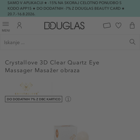
SAMO V APLIKACIJI ★ -15% NA SKORAJ CELOTNO PONUDBO S
KODO APP15 ★ DO DODATNIH -7% Z DOUGLAS BEAUTY CARD ★
20.7.-16.8.2026.
MENI
Crystallove
3D Clear Quartz Eye
Massager Masažer obraza
DO DODATNIH 7% Z DBC KARTICO