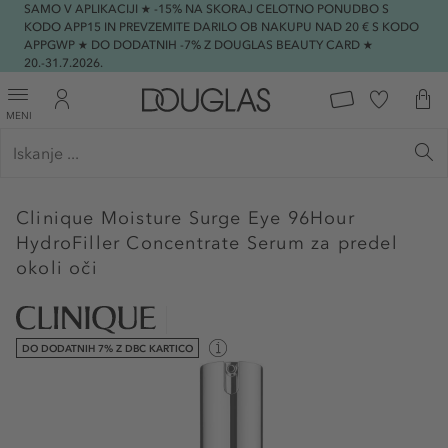
SAMO V APLIKACIJI ★ -15% NA SKORAJ CELOTNO PONUDBO S
KODO APP15 IN PREVZEMITE DARILO OB NAKUPU NAD 20 € S KODO
APPGWP ★ DO DODATNIH -7% Z DOUGLAS BEAUTY CARD ★
20.-31.7.2026.
MENI
Clinique
Moisture Surge Eye 96Hour
HydroFiller Concentrate Serum za predel
okoli oči
DO DODATNIH 7% Z DBC KARTICO