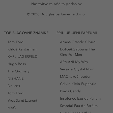
Nastavitve za zaščito podatkov
© 2026 Douglas parfumerije d.o.o.
TOP BLAGOVNE ZNAMKE
PRILJUBLJENI PARFUMI
Tom Ford
Ariana Grande Cloud
Khloé Kardashian
Dolce&Gabbana The
One For Men
KARL LAGERFELD
ARMANI My Way
Hugo Boss
Versace Crystal Noir
The Ordinary
MAC tekoči puder
NISHANE
Calvin Klein Euphoria
Dr.Jart+
Prada Candy
Tom Ford
Insolence Eau de Parfum
Yves Saint Laurent
Scandal Eau de Parfum
MAC