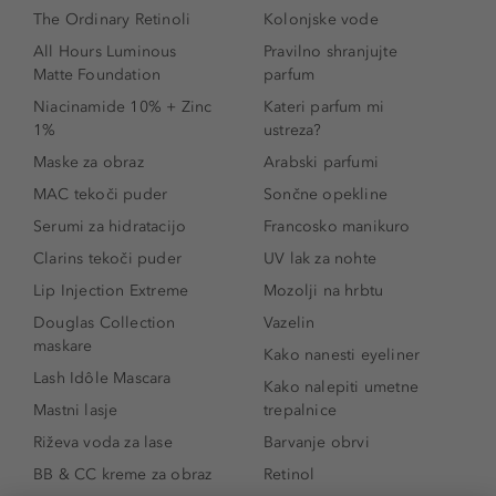
The Ordinary Retinoli
Kolonjske vode
All Hours Luminous
Pravilno shranjujte
Matte Foundation
parfum
Niacinamide 10% + Zinc
Kateri parfum mi
1%
ustreza?
Maske za obraz
Arabski parfumi
MAC tekoči puder
Sončne opekline
Serumi za hidratacijo
Francosko manikuro
Clarins tekoči puder
UV lak za nohte
Lip Injection Extreme
Mozolji na hrbtu
Douglas Collection
Vazelin
maskare
Kako nanesti eyeliner
Lash Idôle Mascara
Kako nalepiti umetne
Mastni lasje
trepalnice
Riževa voda za lase
Barvanje obrvi
BB & CC kreme za obraz
Retinol