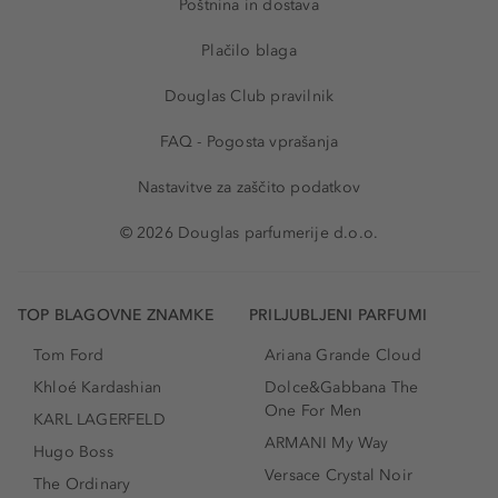
Poštnina in dostava
Plačilo blaga
Douglas Club pravilnik
FAQ - Pogosta vprašanja
Nastavitve za zaščito podatkov
© 2026 Douglas parfumerije d.o.o.
TOP BLAGOVNE ZNAMKE
PRILJUBLJENI PARFUMI
Tom Ford
Ariana Grande Cloud
Khloé Kardashian
Dolce&Gabbana The
One For Men
KARL LAGERFELD
ARMANI My Way
Hugo Boss
Versace Crystal Noir
The Ordinary