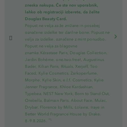
zneska nakupa. Če ste nov uporabnik,
lahko ob registraciji izberete, da želite
Douglas Beauty Card.
Popust ne velja za že znižane in posebej
označene izdelke ter darilne bone. Popust ne
velja za izdelke, označene z mint ponudbo.
Popust ne velja za blagovne
znamke Kérastase Paris, Douglas Collection,
Jardin Bohème, one.two.free!, Augustinus
Bader, Kilian Paris, Rituals, Xerjoff, Too
Faced, Kylie Cosmetics, Zarkoperfume,
Morphe, Kylie Skin, e.l.f. Cosmetics, Kylie
Jenner Fragrance, Khloe Kardashian,
Typebea, NEST New York, Born to Stand Out,
Orebella, Balmain Paris, About Face, Mulac,
Drybar, Florence by Mills, Lolavie, Iraye in
Better World Fragrance House by Drake.
*1
8.-9.8.2026.