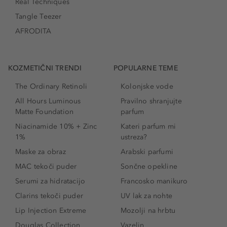
Real Techniques
Tangle Teezer
AFRODITA
KOZMETIČNI TRENDI
POPULARNE TEME
The Ordinary Retinoli
Kolonjske vode
All Hours Luminous
Pravilno shranjujte
Matte Foundation
parfum
Niacinamide 10% + Zinc
Kateri parfum mi
1%
ustreza?
Maske za obraz
Arabski parfumi
MAC tekoči puder
Sončne opekline
Serumi za hidratacijo
Francosko manikuro
Clarins tekoči puder
UV lak za nohte
Lip Injection Extreme
Mozolji na hrbtu
Douglas Collection
Vazelin