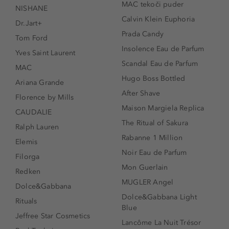
MAC tekoči puder
NISHANE
Calvin Klein Euphoria
Dr.Jart+
Prada Candy
Tom Ford
Insolence Eau de Parfum
Yves Saint Laurent
Scandal Eau de Parfum
MAC
Hugo Boss Bottled
Ariana Grande
After Shave
Florence by Mills
Maison Margiela Replica
CAUDALIE
The Ritual of Sakura
Ralph Lauren
Rabanne 1 Million
Elemis
Noir Eau de Parfum
Filorga
Mon Guerlain
Redken
MUGLER Angel
Dolce&Gabbana
Dolce&Gabbana Light
Rituals
Blue
Jeffree Star Cosmetics
Lancôme La Nuit Trésor