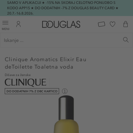
SAMO V APLIKACIJI ★ -15% NA SKORAJ CELOTNO PONUDBO S
KODO APP15 ★ DO DODATNIH -7% Z DOUGLAS BEAUTY CARD ★
20.7.-16.8.2026.
MENI
Clinique
Aromatics Elixir Eau
deToilette Toaletna voda
Dišave za ženske
DO DODATNIH 7% Z DBC KARTICO