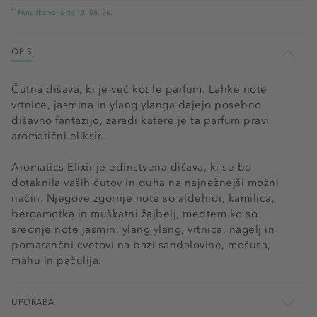
*1
Ponudba velja do 10. 08. 26.
OPIS
Čutna dišava, ki je več kot le parfum. Lahke note
vrtnice, jasmina in ylang ylanga dajejo posebno
dišavno fantazijo, zaradi katere je ta parfum pravi
aromatični eliksir.
Aromatics Elixir je edinstvena dišava, ki se bo
dotaknila vaših čutov in duha na najnežnejši možni
način. Njegove zgornje note so aldehidi, kamilica,
bergamotka in muškatni žajbelj, medtem ko so
srednje note jasmin, ylang ylang, vrtnica, nagelj in
pomarančni cvetovi na bazi sandalovine, mošusa,
mahu in pačulija.
UPORABA