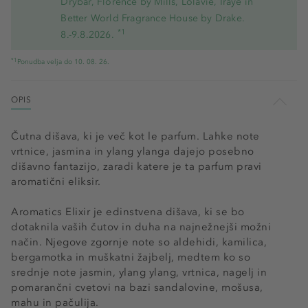
Drybar, Florence by Mills, Lolavie, Iraye in
Better World Fragrance House by Drake.
*1
8.-9.8.2026.
*1
Ponudba velja do 10. 08. 26.
OPIS
Čutna dišava, ki je več kot le parfum. Lahke note
vrtnice, jasmina in ylang ylanga dajejo posebno
dišavno fantazijo, zaradi katere je ta parfum pravi
aromatični eliksir.
Aromatics Elixir je edinstvena dišava, ki se bo
dotaknila vaših čutov in duha na najnežnejši možni
način. Njegove zgornje note so aldehidi, kamilica,
bergamotka in muškatni žajbelj, medtem ko so
srednje note jasmin, ylang ylang, vrtnica, nagelj in
pomarančni cvetovi na bazi sandalovine, mošusa,
mahu in pačulija.