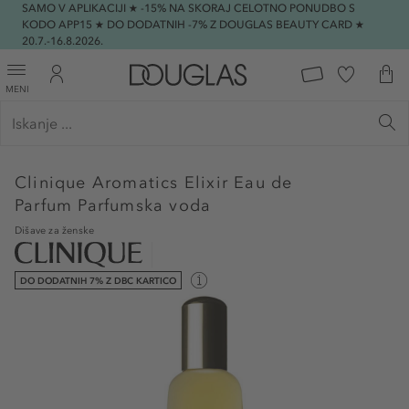
SAMO V APLIKACIJI ★ -15% NA SKORAJ CELOTNO PONUDBO S
KODO APP15 ★ DO DODATNIH -7% Z DOUGLAS BEAUTY CARD ★
20.7.-16.8.2026.
MENI
Clinique
Aromatics Elixir Eau de
Parfum Parfumska voda
Dišave za ženske
DO DODATNIH 7% Z DBC KARTICO