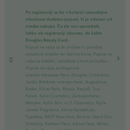
Po registraciji se bo v košarici samodejno
obračunal dodaten popust, ki je odvisen od
zneska nakupa. Če ste nov uporabnik,
lahko ob registraciji izberete, da želite
Douglas Beauty Card.
Popust ne velja za že znižane in posebej
označene izdelke ter darilne bone. Popust ne
velja za izdelke, označene z mint ponudbo.
Popust ne velja za blagovne
znamke Kérastase Paris, Douglas Collection,
Jardin Bohème, one.two.free!, Augustinus
Bader, Kilian Paris, Rituals, Xerjoff, Too
Faced, Kylie Cosmetics, Zarkoperfume,
Morphe, Kylie Skin, e.l.f. Cosmetics, Kylie
Jenner Fragrance, Khloe Kardashian,
Typebea, NEST New York, Born to Stand Out,
Orebella, Balmain Paris, About Face, Mulac,