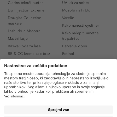
Clarins tekoči puder
UV lak za nohte
Lip Injection Extreme
Mozolji na hrbtu
Douglas Collection
Vazelin
maskare
Kako nanesti eyeliner
Lash Idôle Mascara
Kako nalepiti umetne
Mastni lasje
trepalnice
Riževa voda za lase
Barvanje obrvi
BB & CC kreme za obraz
Retinol
Age Defense BB Cream
Vitamin E
SPF 30
Kako povečati ustnice
Senčila za oči
Niacinamid
Tekoči puder
Rozacea
Ličenje povešenih vek
Salicilna kislina
Kako povečati oči
Rozacea
Kako določiti odtenek
Salicilna kislina
pudra