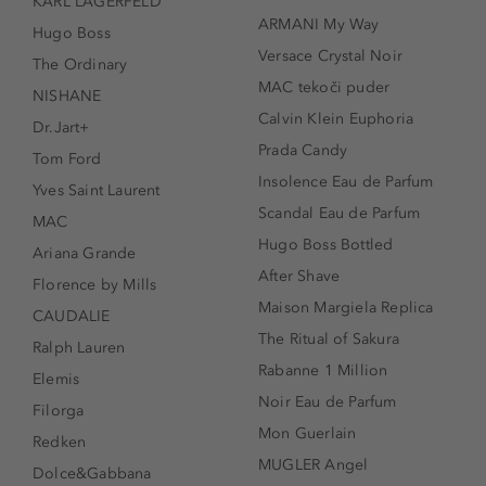
KARL LAGERFELD
ARMANI My Way
Hugo Boss
Versace Crystal Noir
The Ordinary
MAC tekoči puder
NISHANE
Calvin Klein Euphoria
Dr.Jart+
Prada Candy
Tom Ford
Insolence Eau de Parfum
Yves Saint Laurent
Scandal Eau de Parfum
MAC
Hugo Boss Bottled
Ariana Grande
After Shave
Florence by Mills
Maison Margiela Replica
CAUDALIE
The Ritual of Sakura
Ralph Lauren
Rabanne 1 Million
Elemis
Noir Eau de Parfum
Filorga
Mon Guerlain
Redken
MUGLER Angel
Dolce&Gabbana