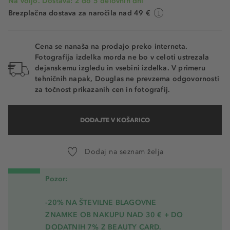
Na voljo. Dostava: 2 do 5 delovnih dni
Brezplačna dostava za naročila nad 49 €
Cena se nanaša na prodajo preko interneta.
Fotografija izdelka morda ne bo v celoti ustrezala
dejanskemu izgledu in vsebini izdelka. V primeru
tehničnih napak, Douglas ne prevzema odgovornosti
za točnost prikazanih cen in fotografij.
DODAJTE V KOŠARICO
Dodaj na seznam želja
Pozor:
-20% NA ŠTEVILNE BLAGOVNE
ZNAMKE OB NAKUPU NAD 30 € + DO
DODATNIH 7% Z BEAUTY CARD.