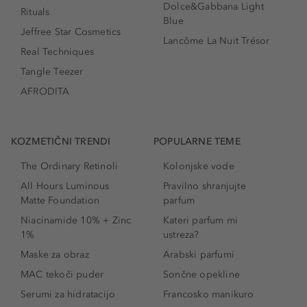
Dolce&Gabbana Light
Rituals
Blue
Jeffree Star Cosmetics
Lancôme La Nuit Trésor
Real Techniques
Tangle Teezer
AFRODITA
KOZMETIČNI TRENDI
POPULARNE TEME
The Ordinary Retinoli
Kolonjske vode
All Hours Luminous
Pravilno shranjujte
Matte Foundation
parfum
Niacinamide 10% + Zinc
Kateri parfum mi
1%
ustreza?
Maske za obraz
Arabski parfumi
MAC tekoči puder
Sončne opekline
Serumi za hidratacijo
Francosko manikuro