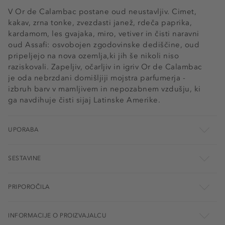
V Or de Calambac postane oud neustavljiv. Cimet,
kakav, zrna tonke, zvezdasti janež, rdeča paprika,
kardamom, les gvajaka, miro, vetiver in čisti naravni
oud Assafi: osvobojen zgodovinske dediščine, oud
pripeljejo na nova ozemlja,ki jih še nikoli niso
raziskovali. Zapeljiv, očarljiv in igriv Or de Calambac
je oda nebrzdani domišljiji mojstra parfumerja -
izbruh barv v mamljivem in nepozabnem vzdušju, ki
ga navdihuje čisti sijaj Latinske Amerike.
UPORABA
SESTAVINE
PRIPOROČILA
INFORMACIJE O PROIZVAJALCU