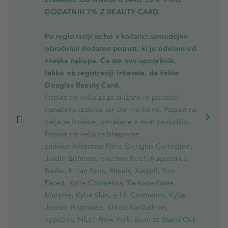
DODATNIH 7% Z BEAUTY CARD.
Po registraciji se bo v košarici samodejno
obračunal dodaten popust, ki je odvisen od
zneska nakupa. Če ste nov uporabnik,
lahko ob registraciji izberete, da želite
Douglas Beauty Card.
Popust ne velja za že znižane in posebej
označene izdelke ter darilne bone. Popust ne
velja za izdelke, označene z mint ponudbo.
Popust ne velja za blagovne
znamke Kérastase Paris, Douglas Collection,
Jardin Bohème, one.two.free!, Augustinus
Bader, Kilian Paris, Rituals, Xerjoff, Too
Faced, Kylie Cosmetics, Zarkoperfume,
Morphe, Kylie Skin, e.l.f. Cosmetics, Kylie
Jenner Fragrance, Khloe Kardashian,
Typebea, NEST New York, Born to Stand Out,