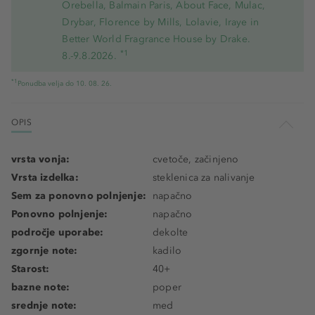
Orebella, Balmain Paris, About Face, Mulac,
Drybar, Florence by Mills, Lolavie, Iraye in
Better World Fragrance House by Drake.
*1
8.-9.8.2026.
*1
Ponudba velja do 10. 08. 26.
OPIS
vrsta vonja:
cvetoče, začinjeno
Vrsta izdelka:
steklenica za nalivanje
Sem za ponovno polnjenje:
napačno
Ponovno polnjenje:
napačno
področje uporabe:
dekolte
zgornje note:
kadilo
Starost:
40+
bazne note:
poper
srednje note:
med