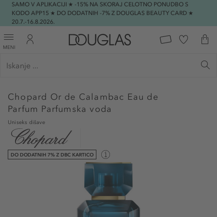
SAMO V APLIKACIJI ★ -15% NA SKORAJ CELOTNO PONUDBO S
KODO APP15 ★ DO DODATNIH -7% Z DOUGLAS BEAUTY CARD ★
20.7.-16.8.2026.
MENI
Chopard
Or de Calambac Eau de
Parfum Parfumska voda
Uniseks dišave
DO DODATNIH 7% Z DBC KARTICO