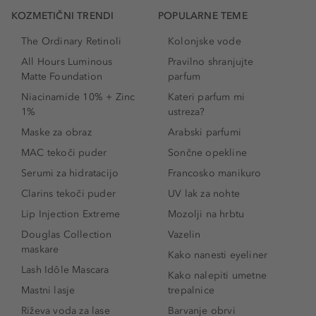
KOZMETIČNI TRENDI
POPULARNE TEME
The Ordinary Retinoli
Kolonjske vode
All Hours Luminous
Pravilno shranjujte
Matte Foundation
parfum
Niacinamide 10% + Zinc
Kateri parfum mi
1%
ustreza?
Maske za obraz
Arabski parfumi
MAC tekoči puder
Sončne opekline
Serumi za hidratacijo
Francosko manikuro
Clarins tekoči puder
UV lak za nohte
Lip Injection Extreme
Mozolji na hrbtu
Douglas Collection
Vazelin
maskare
Kako nanesti eyeliner
Lash Idôle Mascara
Kako nalepiti umetne
Mastni lasje
trepalnice
Riževa voda za lase
Barvanje obrvi