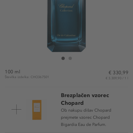
Chopard Or de Calambac Eau de Parfum
Or de Calambac Eau de Parfum
100 ml
€ 330,99
Številka izdelka: CHO367501
€ 3.309,90 / 1 l
Brezplačen vzorec
Chopard
Ob nakupu dišav Chopard
prejmete vzorec Chopard
Bigardia Eau de Parfum.