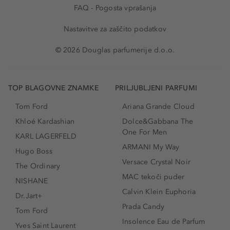
FAQ - Pogosta vprašanja
Nastavitve za zaščito podatkov
© 2026 Douglas parfumerije d.o.o.
TOP BLAGOVNE ZNAMKE
PRILJUBLJENI PARFUMI
Tom Ford
Ariana Grande Cloud
Khloé Kardashian
Dolce&Gabbana The
One For Men
KARL LAGERFELD
ARMANI My Way
Hugo Boss
Versace Crystal Noir
The Ordinary
MAC tekoči puder
NISHANE
Calvin Klein Euphoria
Dr.Jart+
Prada Candy
Tom Ford
Insolence Eau de Parfum
Yves Saint Laurent