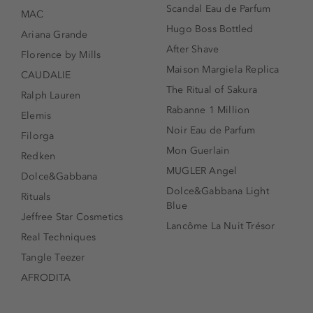
Scandal Eau de Parfum
MAC
Hugo Boss Bottled
Ariana Grande
After Shave
Florence by Mills
Maison Margiela Replica
CAUDALIE
The Ritual of Sakura
Ralph Lauren
Rabanne 1 Million
Elemis
Noir Eau de Parfum
Filorga
Mon Guerlain
Redken
MUGLER Angel
Dolce&Gabbana
Dolce&Gabbana Light
Rituals
Blue
Jeffree Star Cosmetics
Lancôme La Nuit Trésor
Real Techniques
Tangle Teezer
AFRODITA