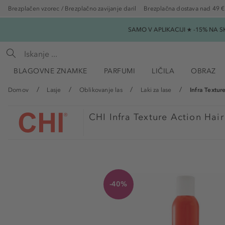
Brezplačen vzorec / Brezplačno zavijanje daril
Brezplačna dostava nad 49 €
SAMO V APLIKACIJI ★ -15% NA 
BLAGOVNE ZNAMKE
PARFUMI
LIČILA
OBRAZ
Domov
Lasje
Oblikovanje las
Laki za lase
Infra Textur
CHI
Infra Texture Action Hair
-40%