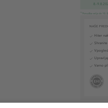
8.-9.8.20
*1
Ponudba velja do 10. 0
NAŠE PRED
Hiter na
Shranite
Vpogled 
Upravlja
Varno pl