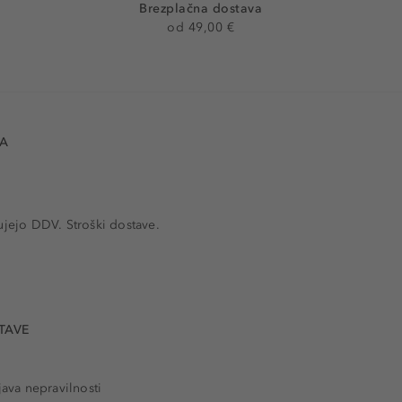
Brezplačna dostava
od 49,00 €
VA
ujejo DDV. Stroški dostave.
TAVE
java nepravilnosti