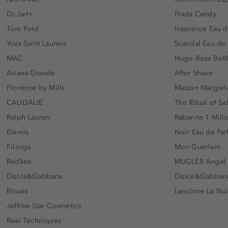
Dr.Jart+
Prada Candy
Tom Ford
Insolence Eau d
Yves Saint Laurent
Scandal Eau de
MAC
Hugo Boss Bott
Ariana Grande
After Shave
Florence by Mills
Maison Margiela
CAUDALIE
The Ritual of Sa
Ralph Lauren
Rabanne 1 Milli
Elemis
Noir Eau de Pa
Filorga
Mon Guerlain
Redken
MUGLER Angel
Dolce&Gabbana
Dolce&Gabbana 
Rituals
Lancôme La Nui
Jeffree Star Cosmetics
Real Techniques