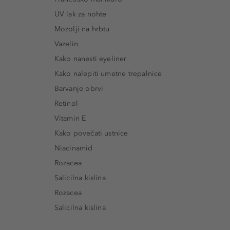
UV lak za nohte
Mozolji na hrbtu
Vazelin
Kako nanesti eyeliner
Kako nalepiti umetne trepalnice
Barvanje obrvi
Retinol
Vitamin E
Kako povečati ustnice
Niacinamid
Rozacea
Salicilna kislina
Rozacea
Salicilna kislina