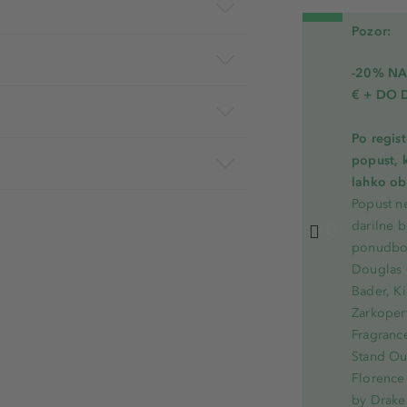
Pozor:
-20% N
€ + DO 
Po regis
popust, 
lahko ob 
Popust ne
darilne b
ponudbo.
Douglas 
Bader, Ki
Zarkoperf
Fragranc
Stand Out
Florence 
by Drake