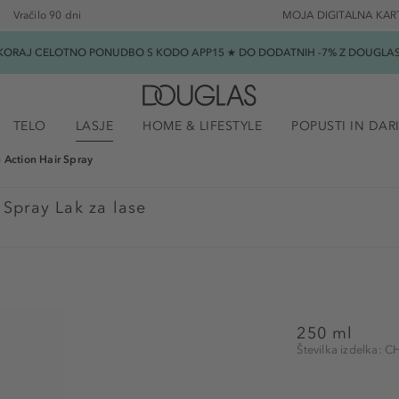
Vračilo 90 dni
MOJA DIGITALNA KAR
SKORAJ CELOTNO PONUDBO S KODO APP15 ★ DO DODATNIH -7% Z DOUGLAS B
TELO
LASJE
HOME & LIFESTYLE
POPUSTI IN DAR
e Action Hair Spray
 Spray Lak za lase
250 ml
Številka izdelka: 