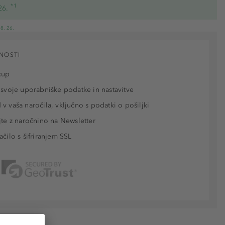
*1
26.
8. 26.
NOSTI
kup
 svoje uporabniške podatke in nastavitve
v vaša naročila, vključno s podatki o pošiljki
jte z naročnino na Newsletter
ačilo s šifriranjem SSL