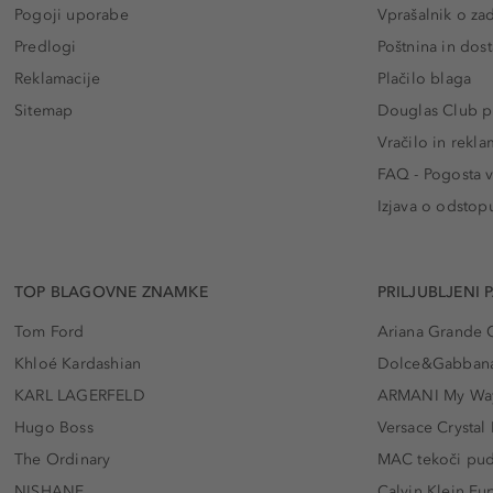
Pogoji uporabe
Vprašalnik o za
Predlogi
Poštnina in dos
Reklamacije
Plačilo blaga
Sitemap
Douglas Club pr
Vračilo in rekla
FAQ - Pogosta v
Izjava o odstop
TOP BLAGOVNE ZNAMKE
PRILJUBLJENI 
Tom Ford
Ariana Grande 
Khloé Kardashian
Dolce&Gabbana
KARL LAGERFELD
ARMANI My Wa
Hugo Boss
Versace Crystal
The Ordinary
MAC tekoči pu
NISHANE
Calvin Klein Eu