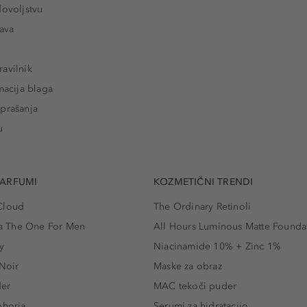
dovoljstvu
tava
avilnik
macija blaga
prašanja
u
PARFUMI
KOZMETIČNI TRENDI
Cloud
The Ordinary Retinoli
 The One For Men
All Hours Luminous Matte Founda
y
Niacinamide 10% + Zinc 1%
 Noir
Maske za obraz
der
MAC tekoči puder
phoria
Serumi za hidratacijo