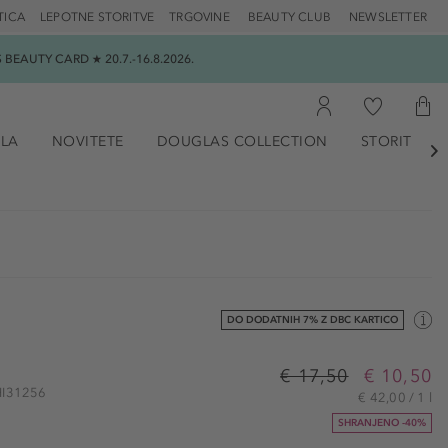
TICA
LEPOTNE STORITVE
TRGOVINE
BEAUTY CLUB
NEWSLETTER
EAUTY CARD ★ 20.7.-16.8.2026.
ILA
NOVITETE
DOUGLAS COLLECTION
STORITVE

DO DODATNIH 7% Z DBC KARTICO
€ 17,50
€ 10,50
CHI31256
€ 42,00 / 1 l
SHRANJENO -40%