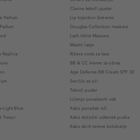
Clarins tekoči puder
e Parfum
Lip Injection Extreme
 Parfum
Douglas Collection maskare
led
Lash Idôle Mascara
Mastni lasje
 Replica
Riževa voda za lase
kura
BB & CC kreme za obraz
on
Age Defense BB Cream SPF 30
rfum
Senčila za oči
Tekoči puder
Ličenje povešenih vek
Light Blue
Kako povečati oči
t Trésor
Kako določiti odtenek pudra
Kako skriti temne kolobarje