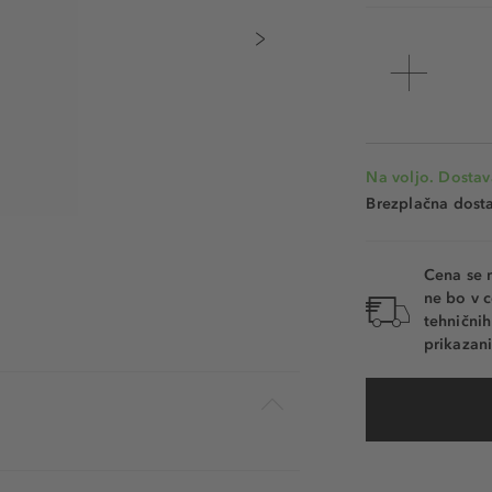
Na voljo. Dostav
Brezplačna dosta
Cena se 
ne bo v c
tehnični
prikazani