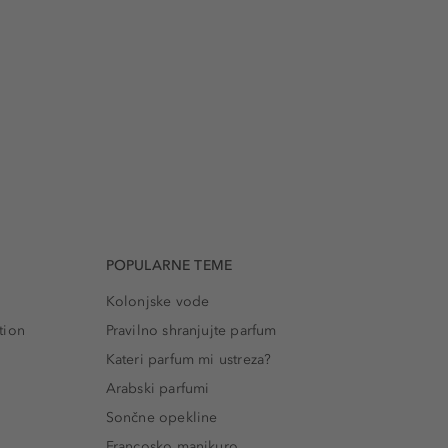
POPULARNE TEME
Kolonjske vode
tion
Pravilno shranjujte parfum
Kateri parfum mi ustreza?
Arabski parfumi
Sončne opekline
Francosko manikuro