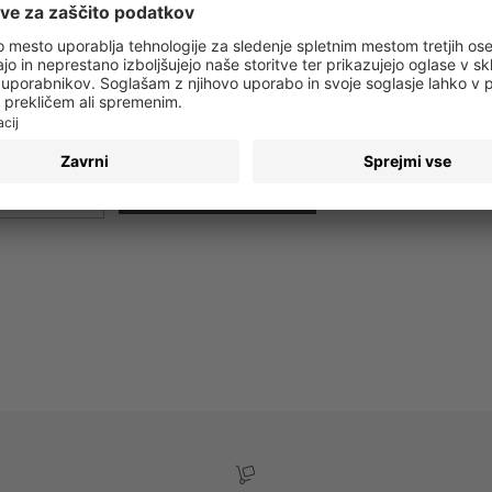
 obvestila o vseh trendih in ponudbah!
PRIJAVA