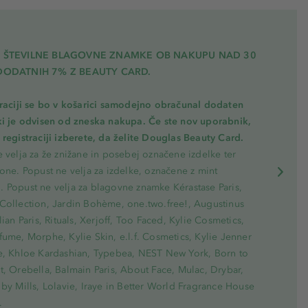
A ŠTEVILNE BLAGOVNE ZNAMKE OB NAKUPU NAD 30
DODATNIH 7% Z BEAUTY CARD.
traciji se bo v košarici samodejno obračunal dodaten
ki je odvisen od zneska nakupa. Če ste nov uporabnik,
registraciji izberete, da želite Douglas Beauty Card.
 velja za že znižane in posebej označene izdelke ter
one. Popust ne velja za izdelke, označene z mint
 Popust ne velja za blagovne znamke Kérastase Paris,
Collection, Jardin Bohème, one.two.free!, Augustinus
lian Paris, Rituals, Xerjoff, Too Faced, Kylie Cosmetics,
ume, Morphe, Kylie Skin, e.l.f. Cosmetics, Kylie Jenner
e, Khloe Kardashian, Typebea, NEST New York, Born to
, Orebella, Balmain Paris, About Face, Mulac, Drybar,
by Mills, Lolavie, Iraye in Better World Fragrance House
.