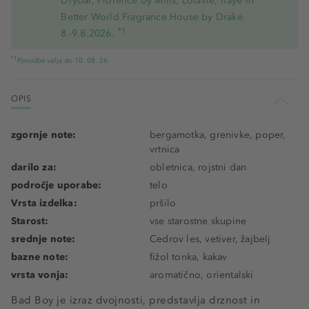
Drybar, Florence by Mills, Lolavie, Iraye in
Better World Fragrance House by Drake.
*1
8.-9.8.2026.
*1
Ponudba velja do 10. 08. 26.
OPIS
zgornje note:
bergamotka, grenivke, poper,
vrtnica
darilo za:
obletnica, rojstni dan
področje uporabe:
telo
Vrsta izdelka:
pršilo
Starost:
vse starostne skupine
srednje note:
Cedrov les, vetiver, žajbelj
bazne note:
fižol tonka, kakav
vrsta vonja:
aromatično, orientalski
Bad Boy je izraz dvojnosti, predstavlja drznost in