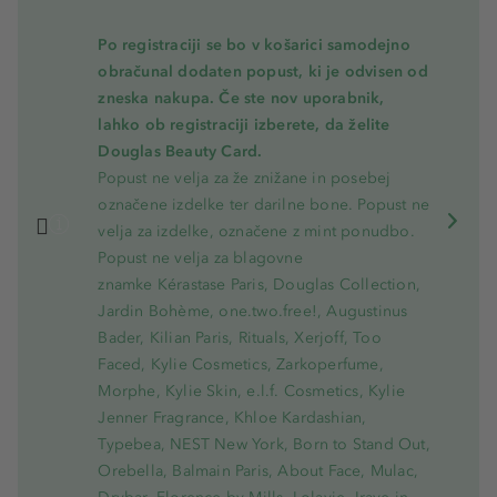
Po registraciji se bo v košarici samodejno
obračunal dodaten popust, ki je odvisen od
zneska nakupa. Če ste nov uporabnik,
lahko ob registraciji izberete, da želite
Douglas Beauty Card.
Popust ne velja za že znižane in posebej
označene izdelke ter darilne bone. Popust ne
velja za izdelke, označene z mint ponudbo.
Popust ne velja za blagovne
znamke Kérastase Paris, Douglas Collection,
Jardin Bohème, one.two.free!, Augustinus
Bader, Kilian Paris, Rituals, Xerjoff, Too
Faced, Kylie Cosmetics, Zarkoperfume,
Morphe, Kylie Skin, e.l.f. Cosmetics, Kylie
Jenner Fragrance, Khloe Kardashian,
Typebea, NEST New York, Born to Stand Out,
Orebella, Balmain Paris, About Face, Mulac,