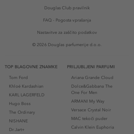
Douglas Club pravilnik
FAQ - Pogosta vprašanja
Nastavitve za zaščito podatkov
© 2026 Douglas parfumerije d.o.o.
TOP BLAGOVNE ZNAMKE
PRILJUBLJENI PARFUMI
Tom Ford
Ariana Grande Cloud
Khloé Kardashian
Dolce&Gabbana The
One For Men
KARL LAGERFELD
ARMANI My Way
Hugo Boss
Versace Crystal Noir
The Ordinary
MAC tekoči puder
NISHANE
Calvin Klein Euphoria
Dr.Jart+