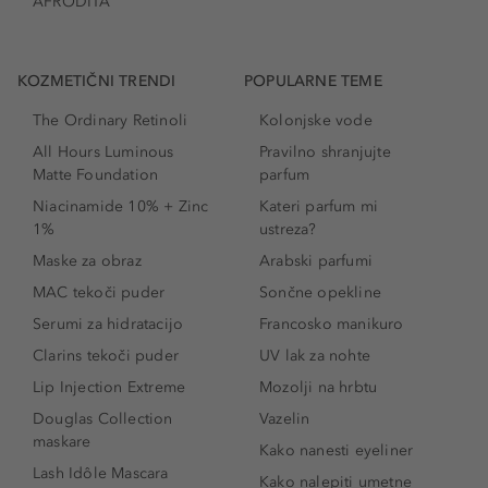
AFRODITA
KOZMETIČNI TRENDI
POPULARNE TEME
The Ordinary Retinoli
Kolonjske vode
All Hours Luminous
Pravilno shranjujte
Matte Foundation
parfum
Niacinamide 10% + Zinc
Kateri parfum mi
1%
ustreza?
Maske za obraz
Arabski parfumi
MAC tekoči puder
Sončne opekline
Serumi za hidratacijo
Francosko manikuro
Clarins tekoči puder
UV lak za nohte
Lip Injection Extreme
Mozolji na hrbtu
Douglas Collection
Vazelin
maskare
Kako nanesti eyeliner
Lash Idôle Mascara
Kako nalepiti umetne