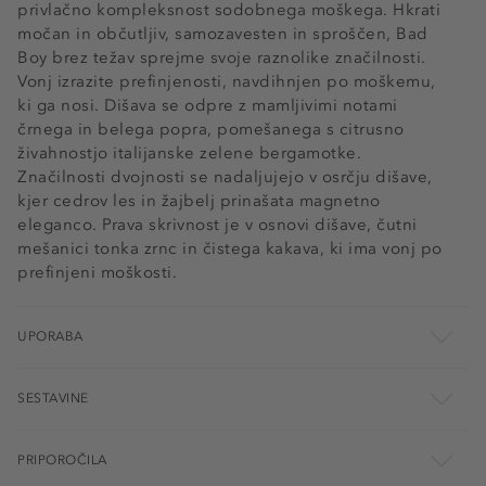
privlačno kompleksnost sodobnega moškega. Hkrati
močan in občutljiv, samozavesten in sproščen, Bad
Boy brez težav sprejme svoje raznolike značilnosti.
Vonj izrazite prefinjenosti, navdihnjen po moškemu,
ki ga nosi. Dišava se odpre z mamljivimi notami
črnega in belega popra, pomešanega s citrusno
živahnostjo italijanske zelene bergamotke.
Značilnosti dvojnosti se nadaljujejo v osrčju dišave,
kjer cedrov les in žajbelj prinašata magnetno
eleganco. Prava skrivnost je v osnovi dišave, čutni
mešanici tonka zrnc in čistega kakava, ki ima vonj po
prefinjeni moškosti.
UPORABA
SESTAVINE
PRIPOROČILA