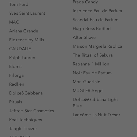
Prada Candy
Tom Ford
Insolence Eau de Parfum
Yves Saint Laurent
Scandal Eau de Parfum
MAC
Hugo Boss Bottled
Ariana Grande
After Shave
Florence by Mills
Maison Margiela Replica
CAUDALIE
The Ritual of Sakura
Ralph Lauren
Rabanne 1 Million
Elemis
Noir Eau de Parfum
Filorga
Mon Guerlain
Redken
MUGLER Angel
Dolce&Gabbana
Dolce&Gabbana Light
Rituals
Blue
Jeffree Star Cosmetics
Lancôme La Nuit Trésor
Real Techniques
Tangle Teezer