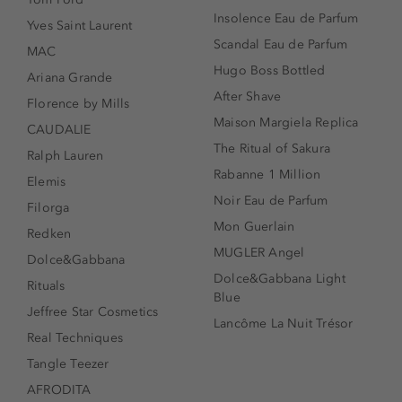
Insolence Eau de Parfum
Yves Saint Laurent
Scandal Eau de Parfum
MAC
Hugo Boss Bottled
Ariana Grande
After Shave
Florence by Mills
Maison Margiela Replica
CAUDALIE
The Ritual of Sakura
Ralph Lauren
Rabanne 1 Million
Elemis
Noir Eau de Parfum
Filorga
Mon Guerlain
Redken
MUGLER Angel
Dolce&Gabbana
Dolce&Gabbana Light
Rituals
Blue
Jeffree Star Cosmetics
Lancôme La Nuit Trésor
Real Techniques
Tangle Teezer
AFRODITA