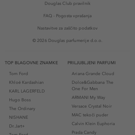
Douglas Club pravilnik
FAQ - Pogosta vprašanja
Nastavitve za zaščito podatkov
© 2026 Douglas parfumerije d.o.o.
TOP BLAGOVNE ZNAMKE
PRILJUBLJENI PARFUMI
Tom Ford
Ariana Grande Cloud
Khloé Kardashian
Dolce&Gabbana The
One For Men
KARL LAGERFELD
ARMANI My Way
Hugo Boss
Versace Crystal Noir
The Ordinary
MAC tekoči puder
NISHANE
Calvin Klein Euphoria
Dr.Jart+
Prada Candy
Tom Ford