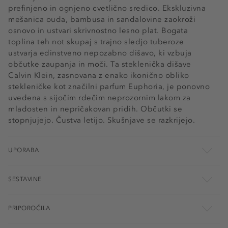
prefinjeno in ognjeno cvetlično sredico. Ekskluzivna
mešanica ouda, bambusa in sandalovine zaokroži
osnovo in ustvari skrivnostno lesno plat. Bogata
toplina teh not skupaj s trajno sledjo tuberoze
ustvarja edinstveno nepozabno dišavo, ki vzbuja
občutke zaupanja in moči. Ta steklenička dišave
Calvin Klein, zasnovana z enako ikonično obliko
stekleničke kot značilni parfum Euphoria, je ponovno
uvedena s sijočim rdečim neprozornim lakom za
mladosten in nepričakovan pridih. Občutki se
stopnjujejo. Čustva letijo. Skušnjave se razkrijejo.
UPORABA
SESTAVINE
PRIPOROČILA