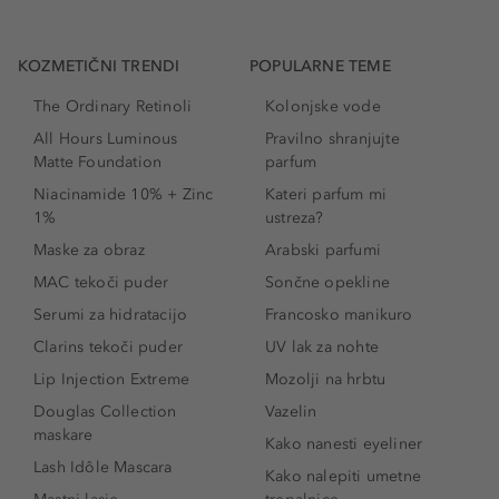
KOZMETIČNI TRENDI
POPULARNE TEME
The Ordinary Retinoli
Kolonjske vode
All Hours Luminous
Pravilno shranjujte
Matte Foundation
parfum
Niacinamide 10% + Zinc
Kateri parfum mi
1%
ustreza?
Maske za obraz
Arabski parfumi
MAC tekoči puder
Sončne opekline
Serumi za hidratacijo
Francosko manikuro
Clarins tekoči puder
UV lak za nohte
Lip Injection Extreme
Mozolji na hrbtu
Douglas Collection
Vazelin
maskare
Kako nanesti eyeliner
Lash Idôle Mascara
Kako nalepiti umetne