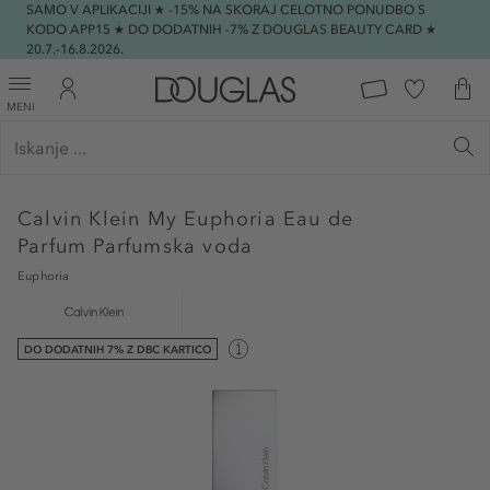
SAMO V APLIKACIJI ★ -15% NA SKORAJ CELOTNO PONUDBO S
KODO APP15 ★ DO DODATNIH -7% Z DOUGLAS BEAUTY CARD ★
20.7.-16.8.2026.
MENI
Calvin Klein
My Euphoria Eau de
Parfum Parfumska voda
Euphoria
DO DODATNIH 7% Z DBC KARTICO