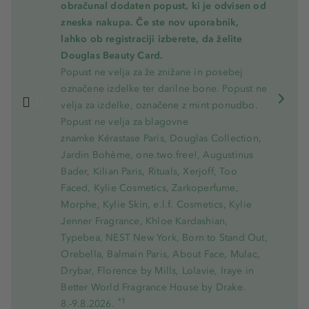
obračunal dodaten popust, ki je odvisen od
zneska nakupa. Če ste nov uporabnik,
lahko ob registraciji izberete, da želite
Douglas Beauty Card.
Popust ne velja za že znižane in posebej
označene izdelke ter darilne bone. Popust ne
velja za izdelke, označene z mint ponudbo.
Popust ne velja za blagovne
znamke Kérastase Paris, Douglas Collection,
Jardin Bohème, one.two.free!, Augustinus
Bader, Kilian Paris, Rituals, Xerjoff, Too
Faced, Kylie Cosmetics, Zarkoperfume,
Morphe, Kylie Skin, e.l.f. Cosmetics, Kylie
Jenner Fragrance, Khloe Kardashian,
Typebea, NEST New York, Born to Stand Out,
Orebella, Balmain Paris, About Face, Mulac,
Drybar, Florence by Mills, Lolavie, Iraye in
Better World Fragrance House by Drake.
*1
8.-9.8.2026.