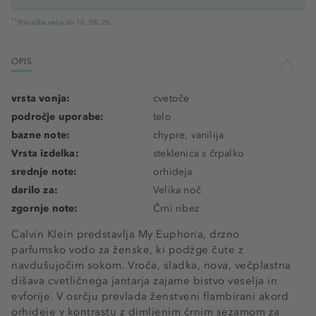
*1
Ponudba velja do 10. 08. 26.
OPIS
vrsta vonja:
cvetoče
področje uporabe:
telo
bazne note:
chypre, vanilija
Vrsta izdelka:
steklenica s črpalko
srednje note:
orhideja
darilo za:
Velika noč
zgornje note:
Črni ribez
Calvin Klein predstavlja My Euphoria, drzno
parfumsko vodo za ženske, ki podžge čute z
navdušujočim sokom. Vroča, sladka, nova, večplastna
dišava cvetličnega jantarja zajame bistvo veselja in
evforije. V osrčju prevlada ženstveni flambirani akord
orhideje v kontrastu z dimljenim črnim sezamom za