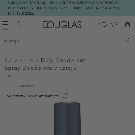
SAMO V APLIKACIJI ★ -15% NA SKORAJ CELOTNO PONUDBO S
KODO APP15 ★ DO DODATNIH -7% Z DOUGLAS BEAUTY CARD ★
20.7.-16.8.2026.
MENI
Calvin Klein
Defy Deodorant
Spray Deodorant v spreju
Defy
DO DODATNIH 7% Z DBC KARTICO