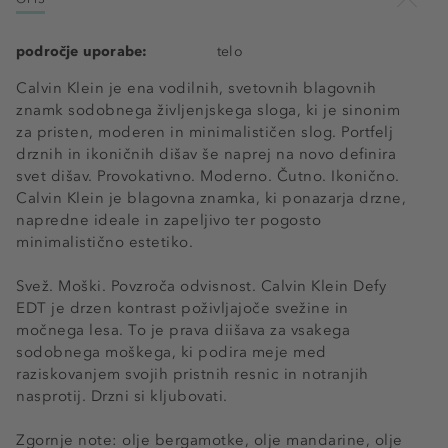
področje uporabe:
telo
Calvin Klein je ena vodilnih, svetovnih blagovnih
znamk sodobnega življenjskega sloga, ki je sinonim
za pristen, moderen in minimalističen slog. Portfelj
drznih in ikoničnih dišav še naprej na novo definira
svet dišav. Provokativno. Moderno. Čutno. Ikonično.
Calvin Klein je blagovna znamka, ki ponazarja drzne,
napredne ideale in zapeljivo ter pogosto
minimalistično estetiko.
Svež. Moški. Povzroča odvisnost. Calvin Klein Defy
EDT je drzen kontrast poživljajoče svežine in
močnega lesa. To je prava diišava za vsakega
sodobnega moškega, ki podira meje med
raziskovanjem svojih pristnih resnic in notranjih
nasprotij. Drzni si kljubovati.
Zgornje note: olje bergamotke, olje mandarine, olje