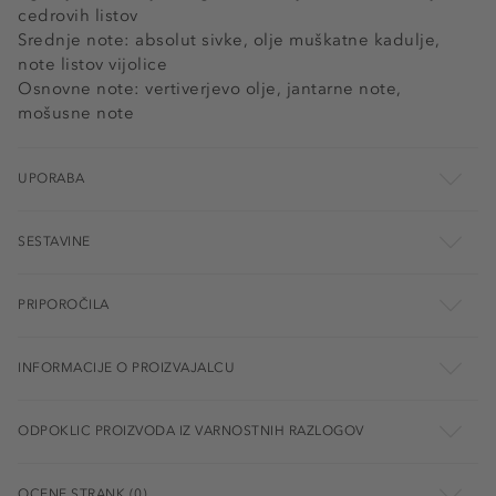
cedrovih listov
Srednje note: absolut sivke, olje muškatne kadulje,
note listov vijolice
Osnovne note: vertiverjevo olje, jantarne note,
mošusne note
UPORABA
SESTAVINE
PRIPOROČILA
INFORMACIJE O PROIZVAJALCU
ODPOKLIC PROIZVODA IZ VARNOSTNIH RAZLOGOV
OCENE STRANK (0)