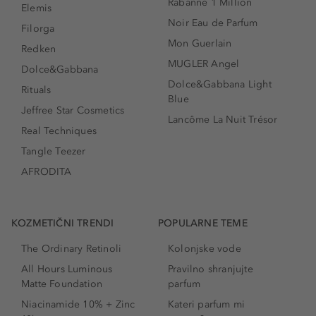
Rabanne 1 Million
Elemis
Noir Eau de Parfum
Filorga
Mon Guerlain
Redken
MUGLER Angel
Dolce&Gabbana
Dolce&Gabbana Light
Rituals
Blue
Jeffree Star Cosmetics
Lancôme La Nuit Trésor
Real Techniques
Tangle Teezer
AFRODITA
KOZMETIČNI TRENDI
POPULARNE TEME
The Ordinary Retinoli
Kolonjske vode
All Hours Luminous
Pravilno shranjujte
Matte Foundation
parfum
Niacinamide 10% + Zinc
Kateri parfum mi