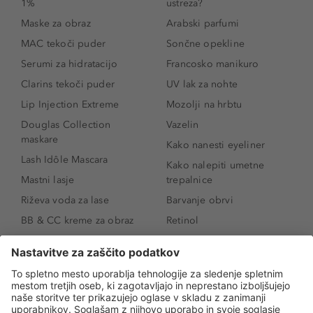
1%
ustreza?
Maske za obraz
Arabski parfumi
MAC tekoči puder
Sončne opekline
Serumi za hidratacijo
Francosko manikuro
Clarins tekoči puder
UV lak za nohte
Lip Injection Extreme
Mozolji na hrbtu
Douglas Collection
Vazelin
maskare
Kako nanesti eyeliner
Lash Idôle Mascara
Kako nalepiti umetne
Mastni lasje
trepalnice
Riževa voda za lase
Barvanje obrvi
BB & CC kreme za obraz
Retinol
Age Defense BB Cream
Vitamin E
SPF 30
Kako povečati ustnice
Senčila za oči
Niacinamid
Tekoči puder
Rozacea