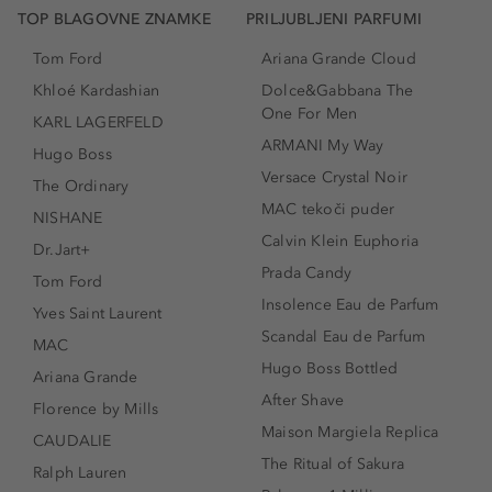
TOP BLAGOVNE ZNAMKE
PRILJUBLJENI PARFUMI
Tom Ford
Ariana Grande Cloud
Khloé Kardashian
Dolce&Gabbana The
One For Men
KARL LAGERFELD
ARMANI My Way
Hugo Boss
Versace Crystal Noir
The Ordinary
MAC tekoči puder
NISHANE
Calvin Klein Euphoria
Dr.Jart+
Prada Candy
Tom Ford
Insolence Eau de Parfum
Yves Saint Laurent
Scandal Eau de Parfum
MAC
Hugo Boss Bottled
Ariana Grande
After Shave
Florence by Mills
Maison Margiela Replica
CAUDALIE
The Ritual of Sakura
Ralph Lauren