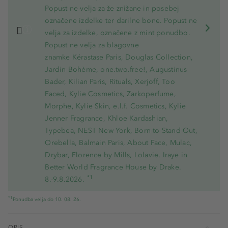
Popust ne velja za že znižane in posebej
označene izdelke ter darilne bone. Popust ne
velja za izdelke, označene z mint ponudbo.
Popust ne velja za blagovne
znamke Kérastase Paris, Douglas Collection,
Jardin Bohème, one.two.free!, Augustinus
Bader, Kilian Paris, Rituals, Xerjoff, Too
Faced, Kylie Cosmetics, Zarkoperfume,
Morphe, Kylie Skin, e.l.f. Cosmetics, Kylie
Jenner Fragrance, Khloe Kardashian,
Typebea, NEST New York, Born to Stand Out,
Orebella, Balmain Paris, About Face, Mulac,
Drybar, Florence by Mills, Lolavie, Iraye in
Better World Fragrance House by Drake.
*1
8.-9.8.2026.
*1
Ponudba velja do 10. 08. 26.
OPIS