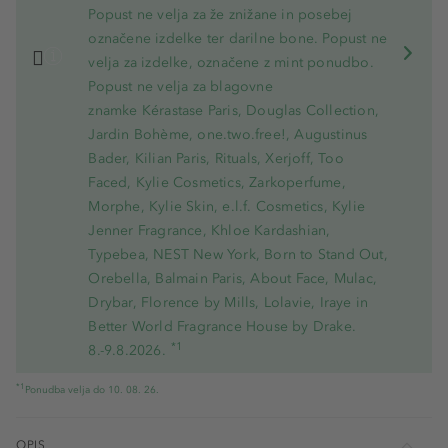
Popust ne velja za že znižane in posebej
označene izdelke ter darilne bone. Popust ne
velja za izdelke, označene z mint ponudbo.
Popust ne velja za blagovne
znamke Kérastase Paris, Douglas Collection,
Jardin Bohème, one.two.free!, Augustinus
Bader, Kilian Paris, Rituals, Xerjoff, Too
Faced, Kylie Cosmetics, Zarkoperfume,
Morphe, Kylie Skin, e.l.f. Cosmetics, Kylie
Jenner Fragrance, Khloe Kardashian,
Typebea, NEST New York, Born to Stand Out,
Orebella, Balmain Paris, About Face, Mulac,
Drybar, Florence by Mills, Lolavie, Iraye in
Better World Fragrance House by Drake.
*1
8.-9.8.2026.
*1
Ponudba velja do 10. 08. 26.
OPIS