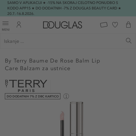
SAMO V APLIKACIJI ★ -15% NA SKORAJ CELOTNO PONUDBO S
KODO APP15 ★ DO DODATNIH -7% Z DOUGLAS BEAUTY CARD ★
20.7.-16.8.2026.
MENI
By Terry
Baume De Rose Balm Lip
Care Balzam za ustnice
DO DODATNIH 7% Z DBC KARTICO