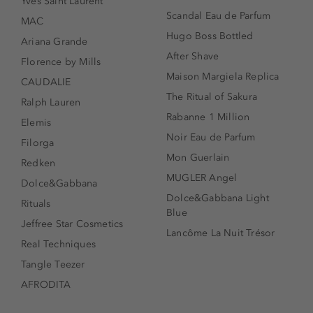
Yves Saint Laurent
Scandal Eau de Parfum
MAC
Hugo Boss Bottled
Ariana Grande
After Shave
Florence by Mills
Maison Margiela Replica
CAUDALIE
The Ritual of Sakura
Ralph Lauren
Rabanne 1 Million
Elemis
Noir Eau de Parfum
Filorga
Mon Guerlain
Redken
MUGLER Angel
Dolce&Gabbana
Dolce&Gabbana Light
Rituals
Blue
Jeffree Star Cosmetics
Lancôme La Nuit Trésor
Real Techniques
Tangle Teezer
AFRODITA