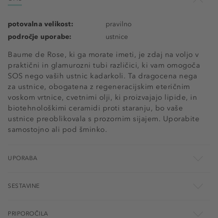
potovalna velikost:
pravilno
področje uporabe:
ustnice
Baume de Rose, ki ga morate imeti, je zdaj na voljo v
praktični in glamurozni tubi različici, ki vam omogoča
SOS nego vaših ustnic kadarkoli. Ta dragocena nega
za ustnice, obogatena z regeneracijskim eteričnim
voskom vrtnice, cvetnimi olji, ki proizvajajo lipide, in
biotehnološkimi ceramidi proti staranju, bo vaše
ustnice preoblikovala s prozornim sijajem. Uporabite
samostojno ali pod šminko.
UPORABA
SESTAVINE
PRIPOROČILA