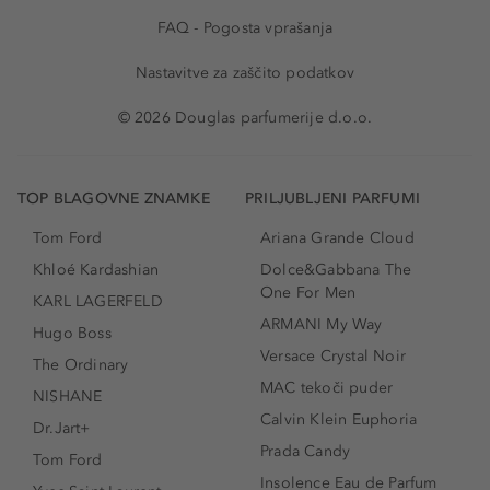
FAQ - Pogosta vprašanja
Nastavitve za zaščito podatkov
© 2026 Douglas parfumerije d.o.o.
TOP BLAGOVNE ZNAMKE
PRILJUBLJENI PARFUMI
Tom Ford
Ariana Grande Cloud
Khloé Kardashian
Dolce&Gabbana The
One For Men
KARL LAGERFELD
ARMANI My Way
Hugo Boss
Versace Crystal Noir
The Ordinary
MAC tekoči puder
NISHANE
Calvin Klein Euphoria
Dr.Jart+
Prada Candy
Tom Ford
Insolence Eau de Parfum