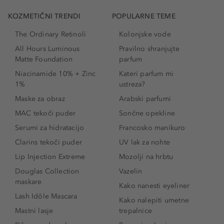
KOZMETIČNI TRENDI
POPULARNE TEME
The Ordinary Retinoli
Kolonjske vode
All Hours Luminous
Pravilno shranjujte
Matte Foundation
parfum
Niacinamide 10% + Zinc
Kateri parfum mi
1%
ustreza?
Maske za obraz
Arabski parfumi
MAC tekoči puder
Sončne opekline
Serumi za hidratacijo
Francosko manikuro
Clarins tekoči puder
UV lak za nohte
Lip Injection Extreme
Mozolji na hrbtu
Douglas Collection
Vazelin
maskare
Kako nanesti eyeliner
Lash Idôle Mascara
Kako nalepiti umetne
Mastni lasje
trepalnice