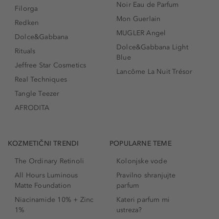
Noir Eau de Parfum
Filorga
Mon Guerlain
Redken
MUGLER Angel
Dolce&Gabbana
Dolce&Gabbana Light
Rituals
Blue
Jeffree Star Cosmetics
Lancôme La Nuit Trésor
Real Techniques
Tangle Teezer
AFRODITA
KOZMETIČNI TRENDI
POPULARNE TEME
The Ordinary Retinoli
Kolonjske vode
All Hours Luminous
Pravilno shranjujte
Matte Foundation
parfum
Niacinamide 10% + Zinc
Kateri parfum mi
1%
ustreza?