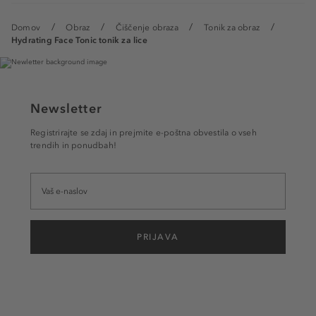
Domov
Obraz
Čiščenje obraza
Tonik za obraz
Hydrating Face Tonic tonik za lice
Newsletter
Registrirajte se zdaj in prejmite e-poštna obvestila o vseh
trendih in ponudbah!
PRIJAVA