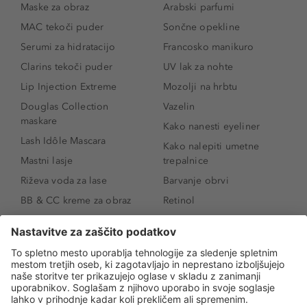
Maske za obraz
Arabski parfumi
MAC tekoči puder
Sončne opekline
Serumi za hidratacijo
Francosko manikuro
Clarins tekoči puder
UV lak za nohte
Lip Injection Extreme
Mozolji na hrbtu
Douglas Collection
Vazelin
maskare
Kako nanesti eyeliner
Lash Idôle Mascara
Kako nalepiti umetne
Mastni lasje
trepalnice
Riževa voda za lase
Barvanje obrvi
BB & CC kreme za obraz
Retinol
Age Defense BB Cream
Vitamin E
SPF 30
Kako povečati ustnice
Senčila za oči
Niacinamid
Tekoči puder
Rozacea
Ličenje povešenih vek
Salicilna kislina