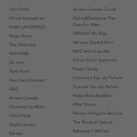
Tom Ford
Ariana Grande Cloud
Khloé Kardashian
Dolce&Gabbana The
One For Men
KARL LAGERFELD
ARMANI My Way
Hugo Boss
Versace Crystal Noir
The Ordinary
MAC tekoči puder
NISHANE
Calvin Klein Euphoria
Dr.Jart+
Prada Candy
Tom Ford
Insolence Eau de Parfum
Yves Saint Laurent
Scandal Eau de Parfum
MAC
Hugo Boss Bottled
Ariana Grande
After Shave
Florence by Mills
Maison Margiela Replica
CAUDALIE
The Ritual of Sakura
Ralph Lauren
Rabanne 1 Million
Elemis