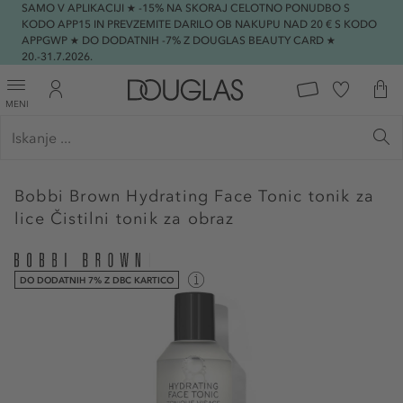
SAMO V APLIKACIJI ★ -15% NA SKORAJ CELOTNO PONUDBO S
KODO APP15 IN PREVZEMITE DARILO OB NAKUPU NAD 20 € S KODO
APPGWP ★ DO DODATNIH -7% Z DOUGLAS BEAUTY CARD ★
20.-31.7.2026.
MENI
Bobbi Brown
Hydrating Face Tonic tonik za
lice Čistilni tonik za obraz
DO DODATNIH 7% Z DBC KARTICO