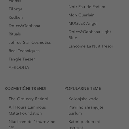
Elemis
Noir Eau de Parfum
Filorga
Mon Guerlain
Redken
MUGLER Angel
Dolce&Gabbana
Dolce&Gabbana Light
Rituals
Blue
Jeffree Star Cosmetics
Lancôme La Nuit Trésor
Real Techniques
Tangle Teezer
AFRODITA
KOZMETIČNI TRENDI
POPULARNE TEME
The Ordinary Retinoli
Kolonjske vode
All Hours Luminous
Pravilno shranjujte
Matte Foundation
parfum
Niacinamide 10% + Zinc
Kateri parfum mi
1%
ustreza?