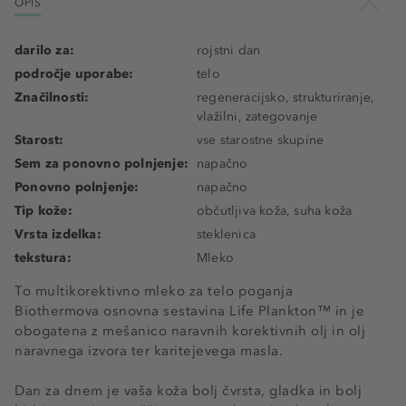
OPIS
darilo za:
rojstni dan
področje uporabe:
telo
Značilnosti:
regeneracijsko, strukturiranje,
vlažilni, zategovanje
Starost:
vse starostne skupine
Sem za ponovno polnjenje:
napačno
Ponovno polnjenje:
napačno
Tip kože:
občutljiva koža, suha koža
Vrsta izdelka:
steklenica
tekstura:
Mleko
To multikorektivno mleko za telo poganja
Biothermova osnovna sestavina Life Plankton™ in je
obogatena z mešanico naravnih korektivnih olj in olj
naravnega izvora ter karitejevega masla.
Dan za dnem je vaša koža bolj čvrsta, gladka in bolj