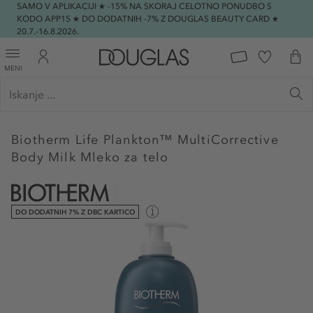
SAMO V APLIKACIJI ★ -15% NA SKORAJ CELOTNO PONUDBO S
KODO APP15 ★ DO DODATNIH -7% Z DOUGLAS BEAUTY CARD ★
20.7.-16.8.2026.
MENI
Biotherm
Life Plankton™ MultiCorrective
Body Milk Mleko za telo
DO DODATNIH 7% Z DBC KARTICO