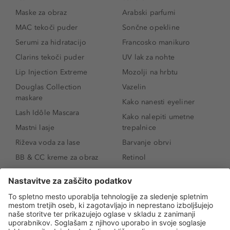
Maske za obraz
Arabski parfumi
MAC tekoči puder
Sončne opekline
Serumi za hidratacijo
Francosko manikuro
Clarins tekoči puder
UV lak za nohte
Lip Injection Extreme
Mozolji na hrbtu
Douglas Collection
Vazelin
maskare
Kako nanesti eyeliner
Lash Idôle Mascara
Kako nalepiti umetne
Mastni lasje
trepalnice
Riževa voda za lase
Barvanje obrvi
BB & CC kreme za obraz
Retinol
Age Defense BB Cream
Vitamin E
SPF 30
Kako povečati ustnice
Senčila za oči
Niacinamid
Tekoči puder
Rozacea
Ličenje povešenih vek