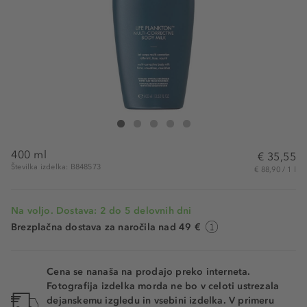
Biotherm Life Plankton™ Multi-Corrective Body Milk
Life Plankton™ Multi-Corrective Body Milk
Life Plankton™ Multi-Corrective Body Milk
Life Plankton™ Multi-Corrective Body Milk
Life Plankton™ Multi-Corrective Body
400 ml
€ 35,55
Številka izdelka: B848573
€ 88,90 / 1 l
Na voljo. Dostava: 2 do 5 delovnih dni
Brezplačna dostava za naročila nad 49 €
Cena se nanaša na prodajo preko interneta.
Fotografija izdelka morda ne bo v celoti ustrezala
dejanskemu izgledu in vsebini izdelka. V primeru