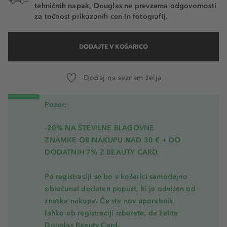
tehničnih napak, Douglas ne prevzema odgovornosti
za točnost prikazanih cen in fotografij.
DODAJTE V KOŠARICO
Dodaj na seznam želja
Pozor:
-20% NA ŠTEVILNE BLAGOVNE
ZNAMKE OB NAKUPU NAD 30 € + DO
DODATNIH 7% Z BEAUTY CARD.
Po registraciji se bo v košarici samodejno
obračunal dodaten popust, ki je odvisen od
zneska nakupa. Če ste nov uporabnik,
lahko ob registraciji izberete, da želite
Douglas Beauty Card.