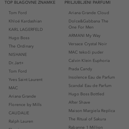
TOP BLAGOVNE ZNAMKE
PRILJUBLJENI PARFUMI
Tom Ford
Ariana Grande Cloud
Khloé Kardashian
Dolce&Gabbana The
One For Men
KARL LAGERFELD
ARMANI My Way
Hugo Boss
Versace Crystal Noir
The Ordinary
MAC tekoči puder
NISHANE
Calvin Klein Euphoria
Dr.Jart+
Prada Candy
Tom Ford
Insolence Eau de Parfum
Yves Saint Laurent
Scandal Eau de Parfum
MAC
Hugo Boss Bottled
Ariana Grande
After Shave
Florence by Mills
Maison Margiela Replica
CAUDALIE
The Ritual of Sakura
Ralph Lauren
Rabanne 1 Million