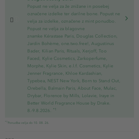
Popust ne velja za že znižane in posebej
označene izdelke ter darilne bone. Popust ne
velja za izdelke, označene z mint ponudbo.
Popust ne velja za blagovne
znamke Kérastase Paris, Douglas Collection,
Jardin Bohème, one.two.free!, Augustinus
Bader, Kilian Paris, Rituals, Xerjoff, Too
Faced, Kylie Cosmetics, Zarkoperfume,
Morphe, Kylie Skin, e.l.f. Cosmetics, Kylie
Jenner Fragrance, Khloe Kardashian,
Typebea, NEST New York, Born to Stand Out,
Orebella, Balmain Paris, About Face, Mulac,
Drybar, Florence by Mills, Lolavie, Iraye in
Better World Fragrance House by Drake.
*1
8.-9.8.2026.
*1
Ponudba velja do 10. 08. 26.