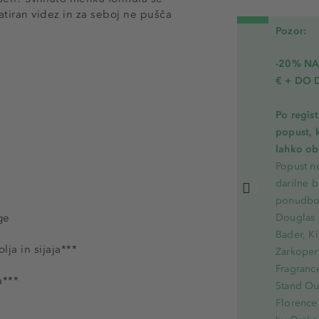
atiran videz in za seboj ne pušča
Pozor:
-20% N
€ + DO 
Po regis
popust, 
lahko ob 
Popust ne
darilne b
ponudbo.
ge
Douglas 
Bader, Ki
lja in sijaja***
Zarkoperf
Fragranc
a***
Stand Out
Florence 