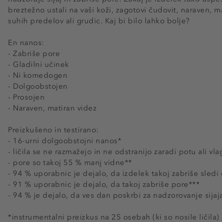
breztežno ustali na vaši koži, zagotovi čudovit, naraven, m
suhih predelov ali grudic. Kaj bi bilo lahko bolje?
En nanos:
- Zabriše pore
- Gladilni učinek
- Ni komedogen
- Dolgoobstojen
- Prosojen
- Naraven, matiran videz
Preizkušeno in testirano:
- 16-urni dolgoobstojni nanos*
- ličila se ne razmažejo in ne odstranijo zaradi potu ali vla
- pore so takoj 55 % manj vidne**
- 94 % uporabnic je dejalo, da izdelek takoj zabriše sledi o
- 91 % uporabnic je dejalo, da takoj zabriše pore***
- 94 % je dejalo, da ves dan poskrbi za nadzorovanje sijaj
*instrumentalni preizkus na 25 osebah (ki so nosile ličila)