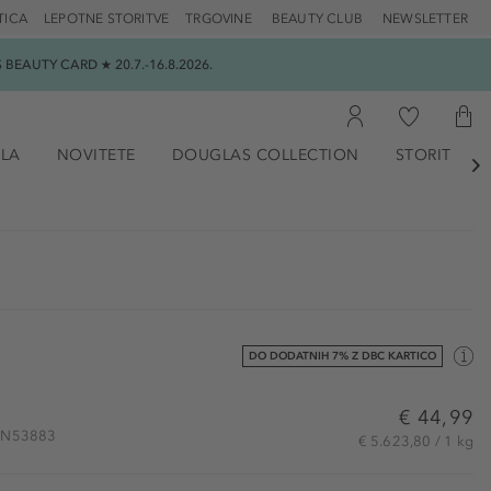
TICA
LEPOTNE STORITVE
TRGOVINE
BEAUTY CLUB
NEWSLETTER
EAUTY CARD ★ 20.7.-16.8.2026.
ILA
NOVITETE
DOUGLAS COLLECTION
STORITVE

DO DODATNIH 7% Z DBC KARTICO
€ 44,99
 BEN53883
€ 5.623,80 / 1 kg