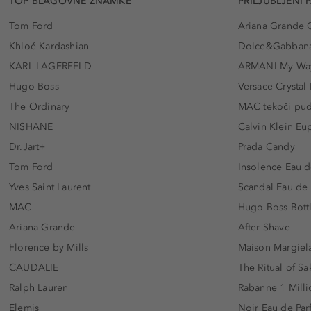
TOP BLAGOVNE ZNAMKE
PRILJUBLJENI 
Tom Ford
Ariana Grande 
Khloé Kardashian
Dolce&Gabbana
KARL LAGERFELD
ARMANI My Wa
Hugo Boss
Versace Crystal
The Ordinary
MAC tekoči pu
NISHANE
Calvin Klein Eu
Dr.Jart+
Prada Candy
Tom Ford
Insolence Eau d
Yves Saint Laurent
Scandal Eau de
MAC
Hugo Boss Bott
Ariana Grande
After Shave
Florence by Mills
Maison Margiela
CAUDALIE
The Ritual of Sa
Ralph Lauren
Rabanne 1 Milli
Elemis
Noir Eau de Pa