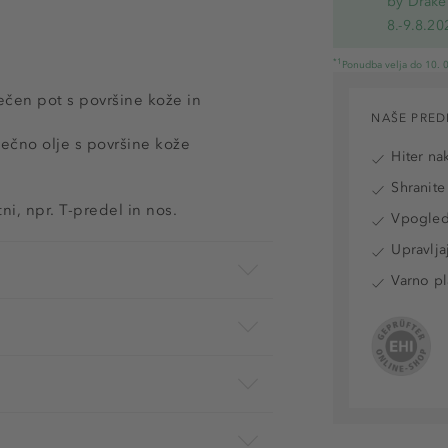
by Drake
8.-9.8.20
*1
Ponudba velja do 10. 0
večen pot s površine kože in
NAŠE PRED
večno olje s površine kože
Hiter na
Shranite
i, npr. T-predel in nos.
Vpogled 
Upravlja
Varno pl