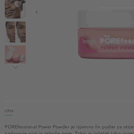
OPIS
POREfessional Power Powder je izjemno fin puder za utrjevanj
nadzoruje sijaj in zabriše pore. Zakaj je izdelek tako usp