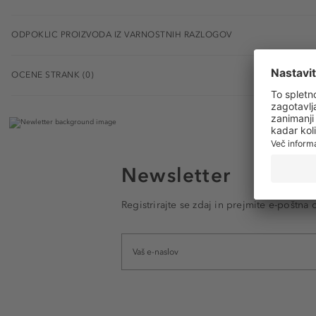
ODPOKLIC PROIZVODA IZ VARNOSTNIH RAZLOGOV
OCENE STRANK (0)
Newsletter
Registrirajte se zdaj in prejmite e-poštna