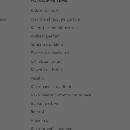
POPULARNE TEME
Kolonjske vode
tion
Pravilno shranjujte parfum
Kateri parfum mi ustreza?
Arabski parfumi
Sončne opekline
Francosko manikuro
UV lak za nohte
Mozolji na hrbtu
Vazelin
Kako nanesti eyeliner
Kako nalepiti umetne trepalnice
Barvanje obrvi
Retinol
Vitamin E
Kako povečati ustnice