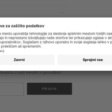
 obvestila o vseh trendih in ponudbah!
PRIJAVA