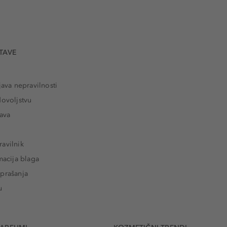
TAVE
java nepravilnosti
dovoljstvu
tava
avilnik
macija blaga
prašanja
u