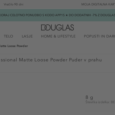
Vračilo 90 dni
MOJA DIGITALNA KAR
SKORAJ CELOTNO PONUDBO S KODO APP15 ★ DO DODATNIH -7% Z DOUGLAS B
TELO
LASJE
HOME & LIFESTYLE
POPUSTI IN DAR
Matte Loose Powder
essional Matte Loose Powder Puder v prahu
8 g
Številka izdelka: