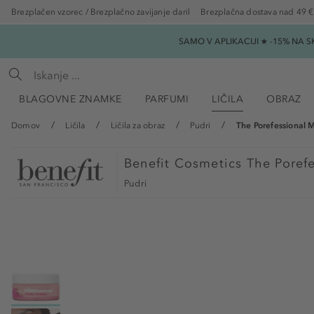
Brezplačen vzorec / Brezplačno zavijanje daril
Brezplačna dostava nad 49 €
SAMO V APLIKACIJI ★ -15% NA 
BLAGOVNE ZNAMKE
PARFUMI
LIČILA
OBRAZ
Domov
Ličila
Ličila za obraz
Pudri
The Porefessional 
Benefit Cosmetics
The Poref
Pudri