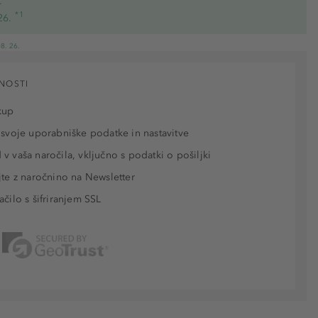
.
*1
26.
8. 26.
NOSTI
kup
 svoje uporabniške podatke in nastavitve
v vaša naročila, vključno s podatki o pošiljki
jte z naročnino na Newsletter
ačilo s šifriranjem SSL