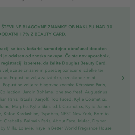
A ŠTEVILNE BLAGOVNE ZNAMKE OB NAKUPU NAD 30
DODATNIH 7% Z BEAUTY CARD.
traciji se bo v košarici samodejno obračunal dodaten
ki je odvisen od zneska nakupa. Če ste nov uporabnik,
registraciji izberete, da želite Douglas Beauty Card.
 velja za že znižane in posebej označene izdelke ter
one. Popust ne velja za izdelke, označene z mint
 Popust ne velja za blagovne znamke Kérastase Paris,
Collection, Jardin Bohème, one.two.free!, Augustinus
lian Paris, Rituals, Xerjoff, Too Faced, Kylie Cosmetics,
ume, Morphe, Kylie Skin, e.l.f. Cosmetics, Kylie Jenner
e, Khloe Kardashian, Typebea, NEST New York, Born to
, Orebella, Balmain Paris, About Face, Mulac, Drybar,
by Mills, Lolavie, Iraye in Better World Fragrance House