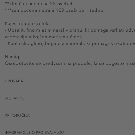
**klinična ocena na 25 osebah
***samoocena s strani 109 oseb po 1 tednu
Kaj vsebuje izdelek:
- Upsalit, fino mlet mineral v prahu, ki pomaga vsrkati od
zagotavlja takojšen matiran učinek
- Kaolinsko glino, bogato z minerali, ki pomaga vsrkati od
Namig:
Osredotočite se predvsem na predele, ki so pogosto mastn
UPORABA
SESTAVINE
PRIPOROČILA
INFORMACIJE O PROIZVAJALCU