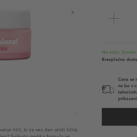
Na voljo. Dostav
Brezplačna dosta
Cena se 
ne bo v c
tehnični
prikazani
e ličil, ki za ves dan utrdi ličila,
ešen? Svilnato mehka formula se