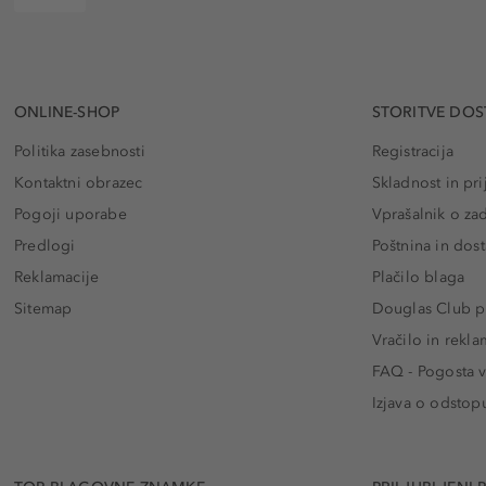
ONLINE-SHOP
STORITVE DOS
Politika zasebnosti
Registracija
Kontaktni obrazec
Skladnost in pri
Pogoji uporabe
Vprašalnik o za
Predlogi
Poštnina in dos
Reklamacije
Plačilo blaga
Sitemap
Douglas Club pr
Vračilo in rekla
FAQ - Pogosta v
Izjava o odstop