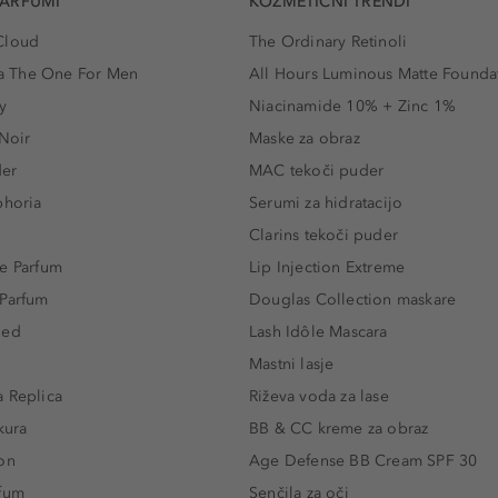
PARFUMI
KOZMETIČNI TRENDI
Cloud
The Ordinary Retinoli
 The One For Men
All Hours Luminous Matte Founda
y
Niacinamide 10% + Zinc 1%
 Noir
Maske za obraz
der
MAC tekoči puder
phoria
Serumi za hidratacijo
Clarins tekoči puder
e Parfum
Lip Injection Extreme
 Parfum
Douglas Collection maskare
led
Lash Idôle Mascara
Mastni lasje
 Replica
Riževa voda za lase
kura
BB & CC kreme za obraz
on
Age Defense BB Cream SPF 30
rfum
Senčila za oči