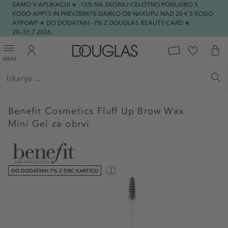
SAMO V APLIKACIJI ★ -15% NA SKORAJ CELOTNO PONUDBO S
KODO APP15 IN PREVZEMITE DARILO OB NAKUPU NAD 20 € S KODO
APPGWP ★ DO DODATNIH -7% Z DOUGLAS BEAUTY CARD ★
20.-31.7.2026.
MENI
Benefit Cosmetics
Fluff Up Brow Wax
Mini Gel za obrvi
DO DODATNIH 7% Z DBC KARTICO