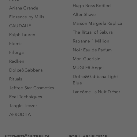
Hugo Boss Bottled
Ariana Grande
After Shave
Florence by Mills
Maison Margiela Replica
CAUDALIE
The Ritual of Sakura
Ralph Lauren
Rabanne 1 Million
Elemis
Noir Eau de Parfum
Filorga
Mon Guerlain
Redken
MUGLER Angel
Dolce&Gabbana
Dolce&Gabbana Light
Rituals
Blue
Jeffree Star Cosmetics
Lancôme La Nuit Trésor
Real Techniques
Tangle Teezer
AFRODITA
KOZMETIČNI TRENDI
POPULARNE TEME