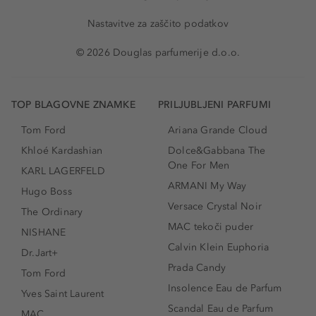
Nastavitve za zaščito podatkov
© 2026 Douglas parfumerije d.o.o.
TOP BLAGOVNE ZNAMKE
PRILJUBLJENI PARFUMI
Tom Ford
Ariana Grande Cloud
Khloé Kardashian
Dolce&Gabbana The
One For Men
KARL LAGERFELD
ARMANI My Way
Hugo Boss
Versace Crystal Noir
The Ordinary
MAC tekoči puder
NISHANE
Calvin Klein Euphoria
Dr.Jart+
Prada Candy
Tom Ford
Insolence Eau de Parfum
Yves Saint Laurent
Scandal Eau de Parfum
MAC