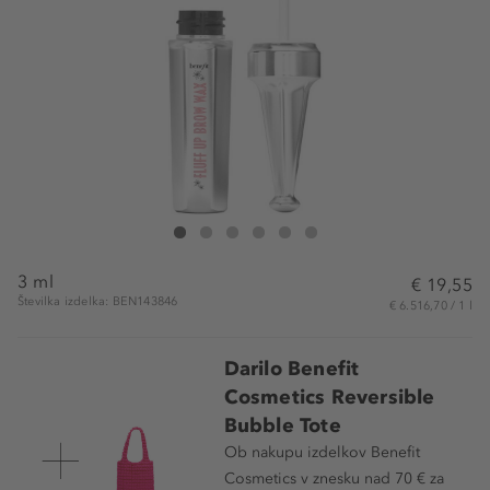
Benefit Cosmetics Fluff Up Brow Wax Mini
Fluff Up Brow Wax Mini
Fluff Up Brow Wax Mini
Fluff Up Brow Wax Mini
Fluff Up Brow Wax Mini
Fluff Up Brow Wax Mini
3 ml
€ 19,55
Številka izdelka: BEN143846
€ 6.516,70 / 1 l
Darilo Benefit
Cosmetics Reversible
Bubble Tote
Ob nakupu izdelkov Benefit
Cosmetics v znesku nad 70 € za