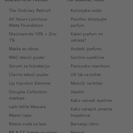
The Ordinary Retinoli
Kolonjske vode
All Hours Luminous
Pravilno shranjujte
Matte Foundation
parfum
Niacinamide 10% + Zinc
Kateri parfum mi
1%
ustreza?
Maske za obraz
Arabski parfumi
MAC tekoči puder
Sončne opekline
Serumi za hidratacijo
Francosko manikuro
Clarins tekoči puder
UV lak za nohte
Lip Injection Extreme
Mozolji na hrbtu
Douglas Collection
Vazelin
maskare
Kako nanesti eyeliner
Lash Idôle Mascara
Kako nalepiti umetne
Mastni lasje
trepalnice
Riževa voda za lase
Barvanje obrvi
BB & CC kreme za obraz
Retinol