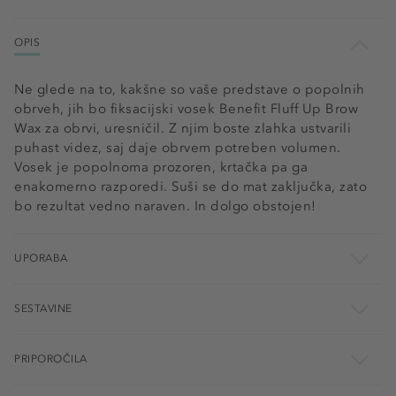
OPIS
Ne glede na to, kakšne so vaše predstave o popolnih
obrveh, jih bo fiksacijski vosek Benefit Fluff Up Brow
Wax za obrvi, uresničil. Z njim boste zlahka ustvarili
puhast videz, saj daje obrvem potreben volumen.
Vosek je popolnoma prozoren, krtačka pa ga
enakomerno razporedi. Suši se do mat zaključka, zato
bo rezultat vedno naraven. In dolgo obstojen!
UPORABA
SESTAVINE
PRIPOROČILA