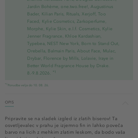
Jardin Bohème, one.two.free!, Augustinus
Bader, Kilian Paris, Rituals, Xerjoff, Too
Faced, Kylie Cosmetics, Zarkoperfume,
Morphe, Kylie Skin, e.l.f. Cosmetics, Kylie
Jenner Fragrance, Khloe Kardashian,
Typebea, NEST New York, Born to Stand Out,
Orebella, Balmain Paris, About Face, Mulac,
Drybar, Florence by Mills, Lolavie, Iraye in
Better World Fragrance House by Drake.
*1
8.-9.8.2026.
*1
Ponudba velja do 10. 08. 26.
OPIS
Pripravite se na sladek izgled iz zlatih biserov! Ta
osvetljevalec v prahu je izjemno fin in lahko poveča
barvo na licih z mehkim zlatim leskom, da bodo vaša