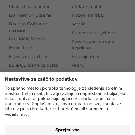
Clarins tekoči puder
UV lak za nohte
Lip Injection Extreme
Mozolji na hrbtu
Douglas Collection
Vazelin
maskare
Kako nanesti eyeliner
Lash Idôle Mascara
Kako nalepiti umetne
Mastni lasje
trepalnice
Riževa voda za lase
Barvanje obrvi
BB & CC kreme za obraz
Retinol
Age Defense BB Cream
Vitamin E
SPF 30
Kako povečati ustnice
Senčila za oči
Niacinamid
Tekoči puder
Rozacea
Ličenje povešenih vek
Salicilna kislina
Kako povečati oči
Rozacea
Kako določiti odtenek
Salicilna kislina
pudra