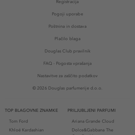
Registracija
Pogoji uporabe
Poštnina in dostava
Plačilo blaga
Douglas Club pravilnik
FAQ - Pogosta vprašanja
Nastavitve za zaščito podatkov
© 2026 Douglas parfumerije d.o.o.
TOP BLAGOVNE ZNAMKE
PRILJUBLJENI PARFUMI
Tom Ford
Ariana Grande Cloud
Khloé Kardashian
Dolce&Gabbana The