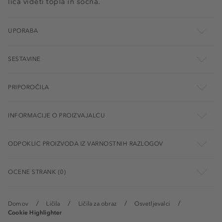
lica videti topla in sočna.
UPORABA
SESTAVINE
PRIPOROČILA
INFORMACIJE O PROIZVAJALCU
ODPOKLIC PROIZVODA IZ VARNOSTNIH RAZLOGOV
OCENE STRANK (0)
Domov
Ličila
Ličila za obraz
Osvetljevalci
Cookie Highlighter