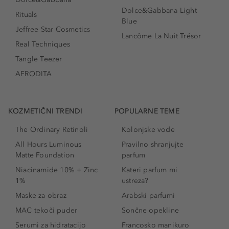
Dolce&Gabbana Light
Rituals
Blue
Jeffree Star Cosmetics
Lancôme La Nuit Trésor
Real Techniques
Tangle Teezer
AFRODITA
KOZMETIČNI TRENDI
POPULARNE TEME
The Ordinary Retinoli
Kolonjske vode
All Hours Luminous
Pravilno shranjujte
Matte Foundation
parfum
Niacinamide 10% + Zinc
Kateri parfum mi
1%
ustreza?
Maske za obraz
Arabski parfumi
MAC tekoči puder
Sončne opekline
Serumi za hidratacijo
Francosko manikuro