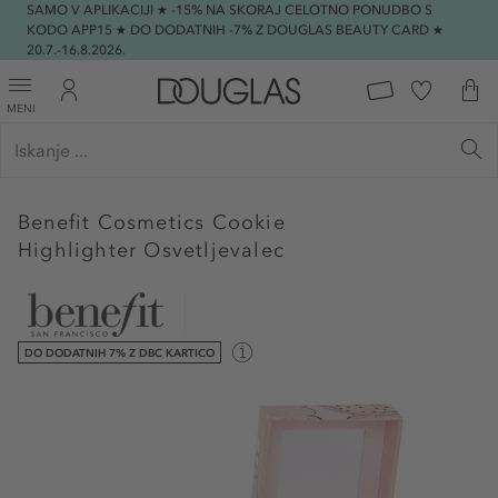
SAMO V APLIKACIJI ★ -15% NA SKORAJ CELOTNO PONUDBO S
KODO APP15 ★ DO DODATNIH -7% Z DOUGLAS BEAUTY CARD ★
20.7.-16.8.2026.
MENI
Benefit Cosmetics
Cookie
Highlighter Osvetljevalec
DO DODATNIH 7% Z DBC KARTICO