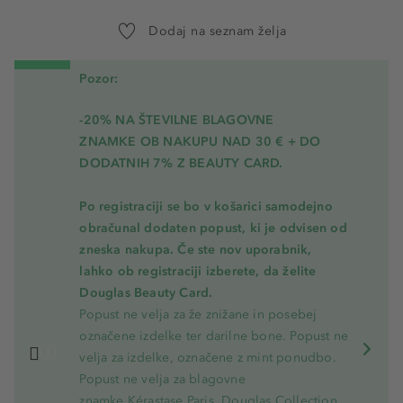
Dodaj na seznam želja
Pozor:
-20% NA ŠTEVILNE BLAGOVNE
ZNAMKE OB NAKUPU NAD 30 € + DO
DODATNIH 7% Z BEAUTY CARD.
Po registraciji se bo v košarici samodejno
obračunal dodaten popust, ki je odvisen od
zneska nakupa. Če ste nov uporabnik,
lahko ob registraciji izberete, da želite
Douglas Beauty Card.
Popust ne velja za že znižane in posebej
označene izdelke ter darilne bone. Popust ne
velja za izdelke, označene z mint ponudbo.
Popust ne velja za blagovne
znamke Kérastase Paris, Douglas Collection,