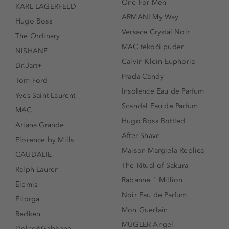
One For Men
KARL LAGERFELD
ARMANI My Way
Hugo Boss
Versace Crystal Noir
The Ordinary
MAC tekoči puder
NISHANE
Calvin Klein Euphoria
Dr.Jart+
Prada Candy
Tom Ford
Insolence Eau de Parfum
Yves Saint Laurent
Scandal Eau de Parfum
MAC
Hugo Boss Bottled
Ariana Grande
After Shave
Florence by Mills
Maison Margiela Replica
CAUDALIE
The Ritual of Sakura
Ralph Lauren
Rabanne 1 Million
Elemis
Noir Eau de Parfum
Filorga
Mon Guerlain
Redken
MUGLER Angel
Dolce&Gabbana