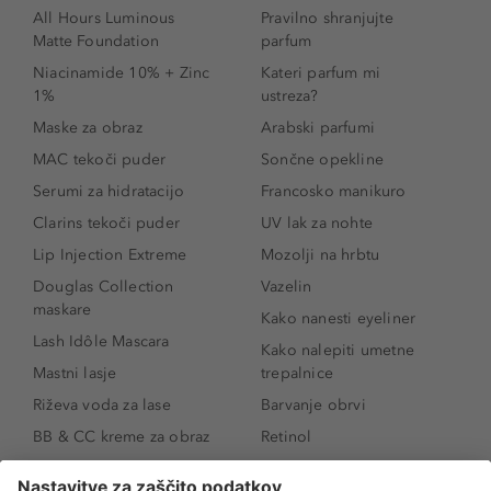
All Hours Luminous
Pravilno shranjujte
Matte Foundation
parfum
Niacinamide 10% + Zinc
Kateri parfum mi
1%
ustreza?
Maske za obraz
Arabski parfumi
MAC tekoči puder
Sončne opekline
Serumi za hidratacijo
Francosko manikuro
Clarins tekoči puder
UV lak za nohte
Lip Injection Extreme
Mozolji na hrbtu
Douglas Collection
Vazelin
maskare
Kako nanesti eyeliner
Lash Idôle Mascara
Kako nalepiti umetne
Mastni lasje
trepalnice
Riževa voda za lase
Barvanje obrvi
BB & CC kreme za obraz
Retinol
Age Defense BB Cream
Vitamin E