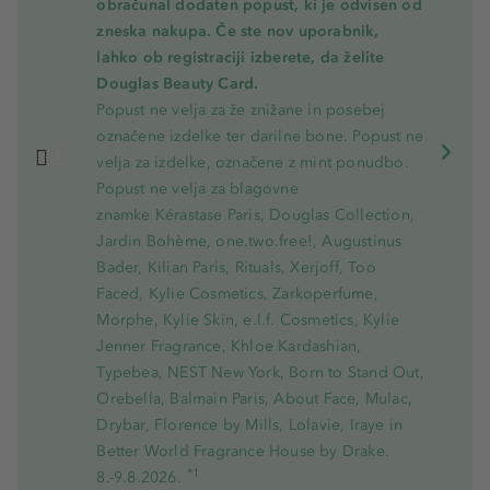
obračunal dodaten popust, ki je odvisen od
zneska nakupa. Če ste nov uporabnik,
lahko ob registraciji izberete, da želite
Douglas Beauty Card.
Popust ne velja za že znižane in posebej
označene izdelke ter darilne bone. Popust ne
velja za izdelke, označene z mint ponudbo.
Popust ne velja za blagovne
znamke Kérastase Paris, Douglas Collection,
Jardin Bohème, one.two.free!, Augustinus
Bader, Kilian Paris, Rituals, Xerjoff, Too
Faced, Kylie Cosmetics, Zarkoperfume,
Morphe, Kylie Skin, e.l.f. Cosmetics, Kylie
Jenner Fragrance, Khloe Kardashian,
Typebea, NEST New York, Born to Stand Out,
Orebella, Balmain Paris, About Face, Mulac,
Drybar, Florence by Mills, Lolavie, Iraye in
Better World Fragrance House by Drake.
*1
8.-9.8.2026.