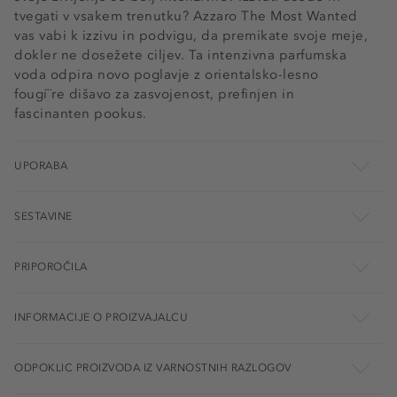
tvegati v vsakem trenutku? Azzaro The Most Wanted
vas vabi k izzivu in podvigu, da premikate svoje meje,
dokler ne dosežete ciljev. Ta intenzivna parfumska
voda odpira novo poglavje z orientalsko-lesno
fougí¨re dišavo za zasvojenost, prefinjen in
fascinanten pookus.
UPORABA
SESTAVINE
PRIPOROČILA
INFORMACIJE O PROIZVAJALCU
ODPOKLIC PROIZVODA IZ VARNOSTNIH RAZLOGOV