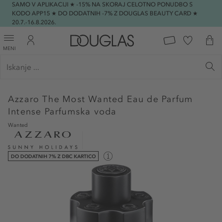
SAMO V APLIKACIJI ★ -15% NA SKORAJ CELOTNO PONUDBO S
KODO APP15 ★ DO DODATNIH -7% Z DOUGLAS BEAUTY CARD ★
20.7.-16.8.2026.
MENI
Azzaro
The Most Wanted Eau de Parfum
Intense Parfumska voda
Wanted
DO DODATNIH 7% Z DBC KARTICO