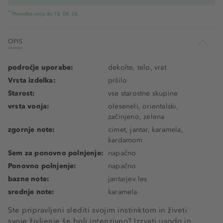
*1
Ponudba velja do 10. 08. 26.
OPIS
področje uporabe:
dekolte, telo, vrat
Vrsta izdelka:
pršilo
Starost:
vse starostne skupine
vrsta vonja:
oleseneli, orientalski,
začinjeno, zelena
zgornje note:
cimet, jantar, karamela,
kardamom
Sem za ponovno polnjenje:
napačno
Ponovno polnjenje:
napačno
bazne note:
jantarjev les
srednje note:
karamela
Ste pripravljeni slediti svojim instinktom in živeti
svoje življenje še bolj intenzivno? Izzvati usodo in