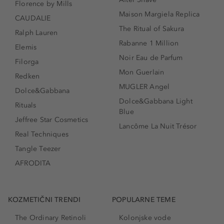
Florence by Mills
Maison Margiela Replica
CAUDALIE
The Ritual of Sakura
Ralph Lauren
Rabanne 1 Million
Elemis
Noir Eau de Parfum
Filorga
Mon Guerlain
Redken
MUGLER Angel
Dolce&Gabbana
Dolce&Gabbana Light
Rituals
Blue
Jeffree Star Cosmetics
Lancôme La Nuit Trésor
Real Techniques
Tangle Teezer
AFRODITA
KOZMETIČNI TRENDI
POPULARNE TEME
The Ordinary Retinoli
Kolonjske vode