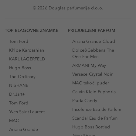
© 2026 Douglas parfumerije d.o.o.
TOP BLAGOVNE ZNAMKE
PRILJUBLJENI PARFUMI
Tom Ford
Ariana Grande Cloud
Khloé Kardashian
Dolce&Gabbana The
One For Men
KARL LAGERFELD
ARMANI My Way
Hugo Boss
Versace Crystal Noir
The Ordinary
MAC tekoči puder
NISHANE
Calvin Klein Euphoria
Dr.Jart+
Prada Candy
Tom Ford
Insolence Eau de Parfum
Yves Saint Laurent
Scandal Eau de Parfum
MAC
Hugo Boss Bottled
Ariana Grande
After Shave