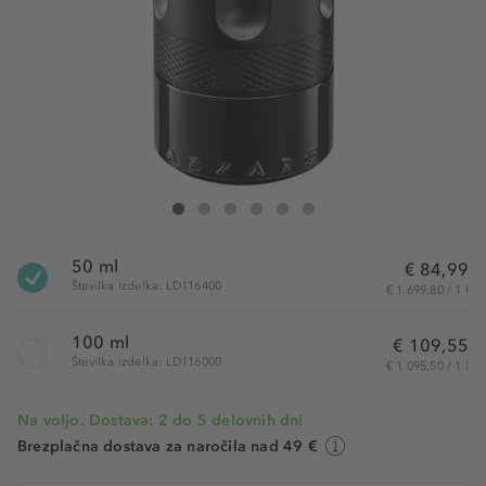
Azzaro The Most Wanted Eau de Parfum Intense
The Most Wanted Eau de Parfum Intense
The Most Wanted Eau de Parfum Intense
The Most Wanted Eau de Parfum Intense
The Most Wanted Eau de Parfum Intense
The Most Wanted Eau de Parfum In
50 ml
€ 84,99
Številka izdelka: LD116400
€ 1.699,80 / 1 l
100 ml
€ 109,55
Številka izdelka: LD116000
€ 1.095,50 / 1 l
Na voljo. Dostava: 2 do 5 delovnih dni
Brezplačna dostava za naročila nad 49 €