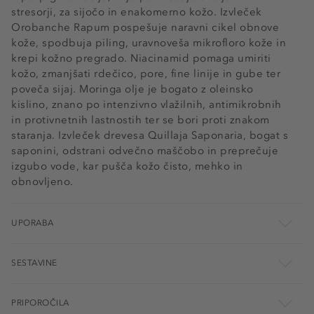
stresorji, za sijočo in enakomerno kožo. Izvleček
Orobanche Rapum pospešuje naravni cikel obnove
kože, spodbuja piling, uravnoveša mikrofloro kože in
krepi kožno pregrado. Niacinamid pomaga umiriti
kožo, zmanjšati rdečico, pore, fine linije in gube ter
poveča sijaj. Moringa olje je bogato z oleinsko
kislino, znano po intenzivno vlažilnih, antimikrobnih
in protivnetnih lastnostih ter se bori proti znakom
staranja. Izvleček drevesa Quillaja Saponaria, bogat s
saponini, odstrani odvečno maščobo in preprečuje
izgubo vode, kar pušča kožo čisto, mehko in
obnovljeno.
UPORABA
SESTAVINE
PRIPOROČILA