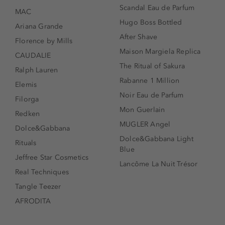
Scandal Eau de Parfum
MAC
Hugo Boss Bottled
Ariana Grande
After Shave
Florence by Mills
Maison Margiela Replica
CAUDALIE
The Ritual of Sakura
Ralph Lauren
Rabanne 1 Million
Elemis
Noir Eau de Parfum
Filorga
Mon Guerlain
Redken
MUGLER Angel
Dolce&Gabbana
Dolce&Gabbana Light
Rituals
Blue
Jeffree Star Cosmetics
Lancôme La Nuit Trésor
Real Techniques
Tangle Teezer
AFRODITA