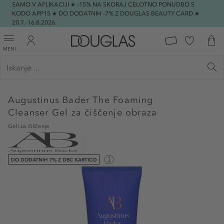
SAMO V APLIKACIJI ★ -15% NA SKORAJ CELOTNO PONUDBO S
KODO APP15 ★ DO DODATNIH -7% Z DOUGLAS BEAUTY CARD ★
20.7.-16.8.2026.
MENI
Augustinus Bader
The Foaming
Cleanser Gel za čiščenje obraza
Geli za čiščenje
DO DODATNIH 7% Z DBC KARTICO