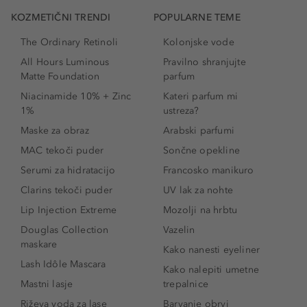
KOZMETIČNI TRENDI
POPULARNE TEME
The Ordinary Retinoli
Kolonjske vode
All Hours Luminous
Pravilno shranjujte
Matte Foundation
parfum
Niacinamide 10% + Zinc
Kateri parfum mi
1%
ustreza?
Maske za obraz
Arabski parfumi
MAC tekoči puder
Sončne opekline
Serumi za hidratacijo
Francosko manikuro
Clarins tekoči puder
UV lak za nohte
Lip Injection Extreme
Mozolji na hrbtu
Douglas Collection
Vazelin
maskare
Kako nanesti eyeliner
Lash Idôle Mascara
Kako nalepiti umetne
Mastni lasje
trepalnice
Riževa voda za lase
Barvanje obrvi