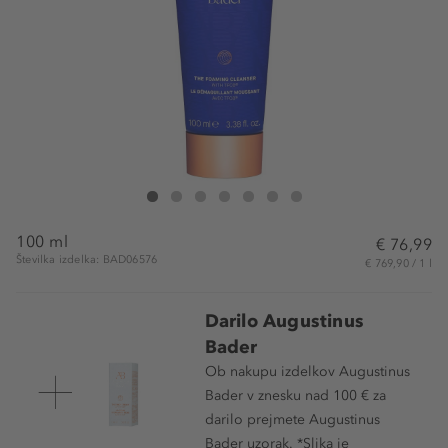
Augustinus Bader The Foaming Cleanser
The Foaming Cleanser
The Foaming Cleanser
The Foaming Cleanser
The Foaming Cleanser
The Foaming Cleanser
The Foaming Cleanser
100 ml
€ 76,99
Številka izdelka: BAD06576
€ 769,90 / 1 l
Darilo Augustinus
Bader
Ob nakupu izdelkov Augustinus
Bader v znesku nad 100 € za
darilo prejmete Augustinus
Bader uzorak. *Slika je