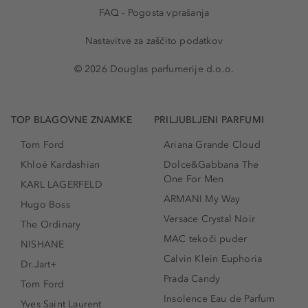
FAQ - Pogosta vprašanja
Nastavitve za zaščito podatkov
© 2026 Douglas parfumerije d.o.o.
TOP BLAGOVNE ZNAMKE
PRILJUBLJENI PARFUMI
Tom Ford
Ariana Grande Cloud
Khloé Kardashian
Dolce&Gabbana The
One For Men
KARL LAGERFELD
ARMANI My Way
Hugo Boss
Versace Crystal Noir
The Ordinary
MAC tekoči puder
NISHANE
Calvin Klein Euphoria
Dr.Jart+
Prada Candy
Tom Ford
Insolence Eau de Parfum
Yves Saint Laurent