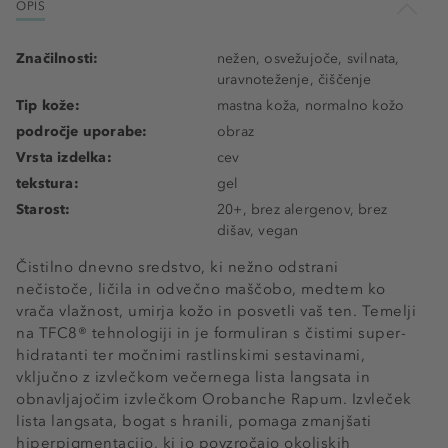
OPIS
Značilnosti:
nežen, osvežujoče, svilnata,
uravnoteženje, čiščenje
Tip kože:
mastna koža, normalno kožo
področje uporabe:
obraz
Vrsta izdelka:
cev
tekstura:
gel
Starost:
20+, brez alergenov, brez
dišav, vegan
Čistilno dnevno sredstvo, ki nežno odstrani
nečistoče, ličila in odvečno maščobo, medtem ko
vrača vlažnost, umirja kožo in posvetli vaš ten. Temelji
na TFC8® tehnologiji in je formuliran s čistimi super-
hidratanti ter močnimi rastlinskimi sestavinami,
vključno z izvlečkom večernega lista langsata in
obnavljajočim izvlečkom Orobanche Rapum. Izvleček
lista langsata, bogat s hranili, pomaga zmanjšati
hiperpigmentacijo, ki jo povzročajo okoljskih