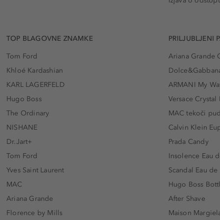
Izjava o odstop
TOP BLAGOVNE ZNAMKE
PRILJUBLJENI 
Tom Ford
Ariana Grande 
Khloé Kardashian
Dolce&Gabbana
KARL LAGERFELD
ARMANI My Wa
Hugo Boss
Versace Crystal
The Ordinary
MAC tekoči pu
NISHANE
Calvin Klein Eu
Dr.Jart+
Prada Candy
Tom Ford
Insolence Eau d
Yves Saint Laurent
Scandal Eau de
MAC
Hugo Boss Bott
Ariana Grande
After Shave
Florence by Mills
Maison Margiela