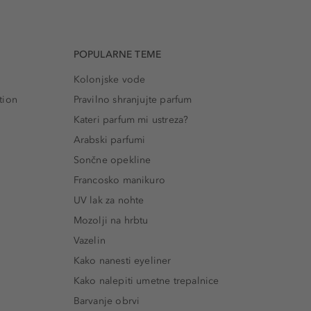
POPULARNE TEME
Kolonjske vode
tion
Pravilno shranjujte parfum
Kateri parfum mi ustreza?
Arabski parfumi
Sončne opekline
Francosko manikuro
UV lak za nohte
Mozolji na hrbtu
Vazelin
Kako nanesti eyeliner
Kako nalepiti umetne trepalnice
Barvanje obrvi