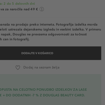
a: 2 do 5 delovnih dni
va za naročila nad 49 €
nanaša na prodajo preko interneta. Fotografija izdelka morda
eloti ustrezala dejanskemu izgledu in vsebini izdelka. V primeru
h napak, Douglas ne prevzema odgovornosti za točnost
h cen in fotografij.
DODAJTE V KOŠARICO
Dodaj na seznam želja
POPUSTA NA CELOTNO PONUDBO IZDELKOV ZA LASE
€ + DO DODATNIH -7 % Z DOUGLAS BEAUTY CARD.