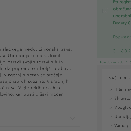
Po regis
obračuna
uporabnik
Beauty C
Popust ne
n sladkega medu. Limonska trava,
3.–16.8.
vja. Uporablja se na različnih
o, zaradi svojih zdravilnih in
*1
Ponudba velja do 17. 0
di, da pripomore k boljši prebavi,
j. V zgornjih notah se srečajo
NAŠE PRED
esejo izbruh svežine. V srednjih
o čustva. V globokih notah se
Hiter na
lovino, kar pusti dišavi močan
Shranite
Vpogled 
Upravlja
Varno pl