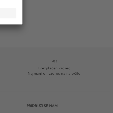
Brezplačen vzorec
Najmanj en vzorec na naročilo
PRIDRUŽI SE NAM