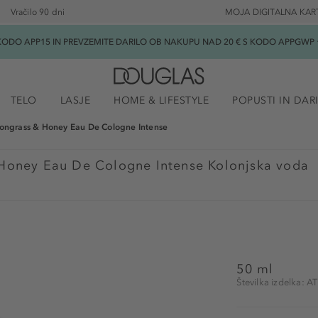
Vračilo 90 dni
MOJA DIGITALNA KAR
ODO APP15 IN PREVZEMITE DARILO OB NAKUPU NAD 20 € S KODO APPGWP ★
TELO
LASJE
HOME & LIFESTYLE
POPUSTI IN DAR
ngrass & Honey Eau De Cologne Intense
Honey Eau De Cologne Intense Kolonjska voda
50 ml
Številka izdelka: 