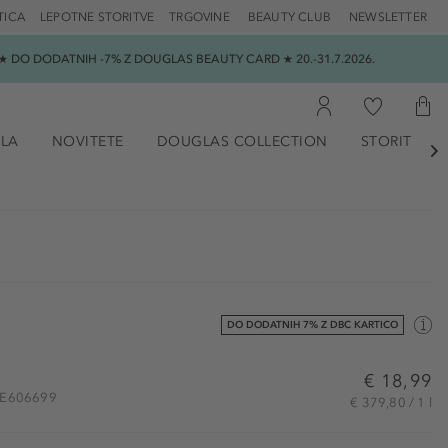
TICA
LEPOTNE STORITVE
TRGOVINE
BEAUTY CLUB
NEWSLETTER
 DO DODATNIH -7% Z DOUGLAS BEAUTY CARD ★ 20.-31.7.2026.
ILA
NOVITETE
DOUGLAS COLLECTION
STORITVE

DO DODATNIH 7% Z DBC KARTICO
€ 18,99
ATE606699
€ 379,80 / 1 l