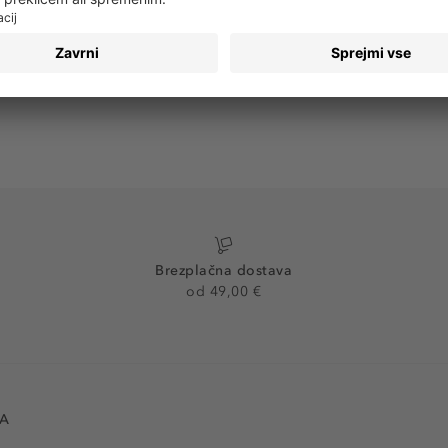
Brezplačna dostava
od 49,00 €
VA