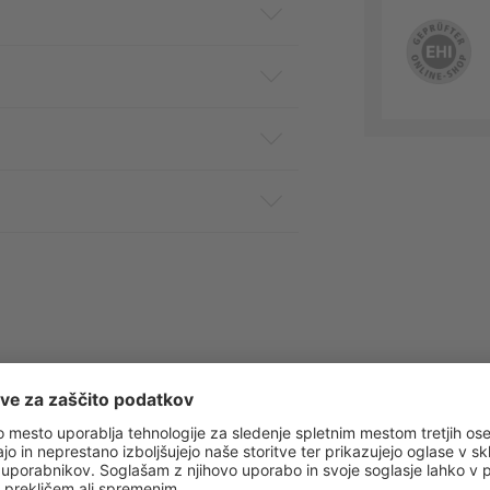
 obvestila o vseh trendih in ponudbah!
PRIJAVA