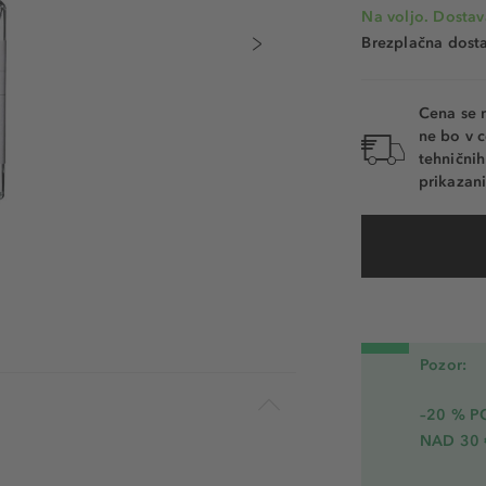
Na voljo. Dostav
Brezplačna dosta
Cena se 
ne bo v c
tehnični
prikazani
Pozor:
–20 % 
NAD 30 