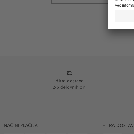
Hitra dostava
2-5 delovnih dni
NAČINI PLAČILA
HITRA DOSTA