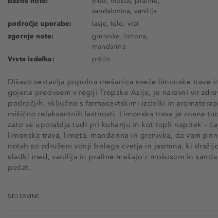
bazne note:
med, mošus, praline,
sandalovina, vanilija
področje uporabe:
lasje, telo, vrat
zgornje note:
grenivke, limona,
mandarina
Vrsta izdelka:
pršilo
Dišavo sestavlja popolna mešanica sveže limonske trave i
gojena predvsem v regiji Tropske Azije, je naravni vir zdra
področjih, vključno s farmacevtskimi izdelki in aromaterapij
mišično relaksantnih lastnosti. Limonska trava je znana tu
zato se uporablja tudi pri kuhanju in kot topli napitek – ča
limonska trava, limeta, mandarina in grenivka, da vam prin
notah so združeni vonji belega cvetja in jasmina, ki dražij
sladki med, vanilija in praline mešajo z mošusom in sanda
pečat.
SESTAVINE