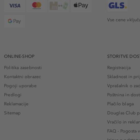
Vse cene vključ
ONLINE-SHOP
STORITVE DOS
Politika zasebnosti
Registracija
Kontaktni obrazec
Skladnost in pri
Pogoji uporabe
Vprašalnik o za
Predlogi
Poštnina in dos
Reklamacije
Plačilo blaga
Sitemap
Douglas Club pr
Vračilo in rekla
FAQ - Pogosta v