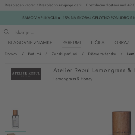
Brezplačen vzorec / Brezplačno zavijanje daril
Brezplačna dostava nad 49 €
SAMO V APLIKACIJI ★ -15% NA SKORAJ CELOTNO PONUDBO S K
BLAGOVNE ZNAMKE
PARFUMI
LIČILA
OBRAZ
Domov
Parfumi
Ženski parfumi
Dišave za ženske
Lemo
Atelier Rebul
Lemongrass & 
Lemongrass & Honey