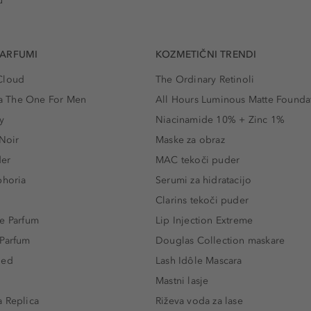
u
PARFUMI
KOZMETIČNI TRENDI
Cloud
The Ordinary Retinoli
 The One For Men
All Hours Luminous Matte Founda
y
Niacinamide 10% + Zinc 1%
 Noir
Maske za obraz
der
MAC tekoči puder
phoria
Serumi za hidratacijo
Clarins tekoči puder
e Parfum
Lip Injection Extreme
 Parfum
Douglas Collection maskare
led
Lash Idôle Mascara
Mastni lasje
 Replica
Riževa voda za lase