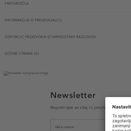
PRIPOROČILA
INFORMACIJE O PROIZVAJALCU
ODPOKLIC PROIZVODA IZ VARNOSTNIH RAZLOGOV
OCENE STRANK (0)
Newsletter
Registrirajte se zdaj in prejmite e-poštna