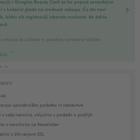
traciji v Douglas Beauty Card se bo popust samodejno
l v košarici glede na vrednost nakupa. Če ste novi
, lahko ob registraciji izberete možnost, da želite
ard.
 velja za že znižane in posebej označene izdelke.
*1
2026.
8. 26.
NOSTI
kup
 svoje uporabniške podatke in nastavitve
v vaša naročila, vključno s podatki o pošiljki
jte z naročnino na Newsletter
ačilo s šifriranjem SSL