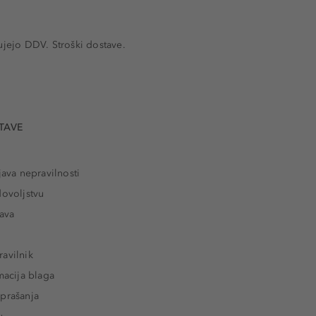
ujejo DDV. Stroški dostave.
TAVE
java nepravilnosti
dovoljstvu
tava
avilnik
macija blaga
prašanja