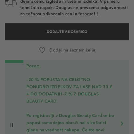
dejanskemu izgledu in vsebini izdelka. V primeru
tehničnih napak, Douglas ne prevzema odgovornosti
za točnost prikazanih cen in fotografij.
DODAJTE V KOŠARICO
Dodaj na seznam želja
Pozor:
–20 % POPUSTA NA CELOTNO
PONUDBO IZDELKOV ZA LASE NAD 30 €
+ DO DODATNIH -7 % Z DOUGLAS
BEAUTY CARD.
Po registraciji v Douglas Beauty Card se bo
popust samodejno obračunal v košarici
glede na vrednost nakupa. Če ste novi