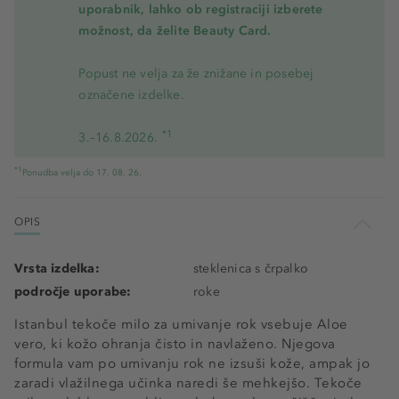
uporabnik, lahko ob registraciji izberete
možnost, da želite Beauty Card.
Popust ne velja za že znižane in posebej
označene izdelke.
*1
3.–16.8.2026.
*1
Ponudba velja do 17. 08. 26.
OPIS
Vrsta izdelka:
steklenica s črpalko
področje uporabe:
roke
Istanbul tekoče milo za umivanje rok vsebuje Aloe
vero, ki kožo ohranja čisto in navlaženo. Njegova
formula vam po umivanju rok ne izsuši kože, ampak jo
zaradi vlažilnega učinka naredi še mehkejšo. Tekoče