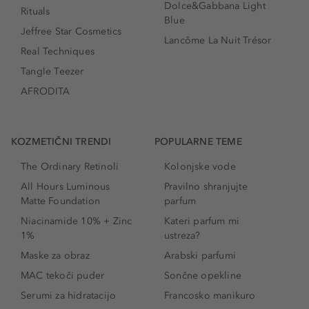
Dolce&Gabbana Light
Rituals
Blue
Jeffree Star Cosmetics
Lancôme La Nuit Trésor
Real Techniques
Tangle Teezer
AFRODITA
KOZMETIČNI TRENDI
POPULARNE TEME
The Ordinary Retinoli
Kolonjske vode
All Hours Luminous
Pravilno shranjujte
Matte Foundation
parfum
Niacinamide 10% + Zinc
Kateri parfum mi
1%
ustreza?
Maske za obraz
Arabski parfumi
MAC tekoči puder
Sončne opekline
Serumi za hidratacijo
Francosko manikuro