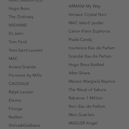
KARL LAGERFELD
ARMANI My Way
Hugo Boss
Versace Crystal Noir
The Ordinary
MAC tekoči puder
NISHANE
Calvin Klein Euphoria
Dr.Jart+
Prada Candy
Tom Ford
Insolence Eau de Parfum
Yves Saint Laurent
Scandal Eau de Parfum
MAC
Hugo Boss Bottled
Ariana Grande
After Shave
Florence by Mills
Maison Margiela Replica
CAUDALIE
The Ritual of Sakura
Ralph Lauren
Rabanne 1 Million
Elemis
Noir Eau de Parfum
Filorga
Mon Guerlain
Redken
MUGLER Angel
Dolce&Gabbana