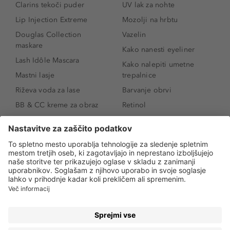
Clarins tekoči puder
UV lak za nohte
Lip Injection Extreme
Mozolji na hrbtu
Douglas Collection
Vazelin
maskare
Kako nanesti eyeliner
Lash Idôle Mascara
Kako nalepiti umetne
Mastni lasje
trepalnice
Riževa voda za lase
Barvanje obrvi
BB & CC kreme za obraz
Retinol
Age Defense BB Cream
Vitamin E
SPF 30
Kako povečati ustnice
Senčila za oči
Niacinamid
Tekoči puder
Rozacea
Ličenje povešenih vek
Salicilna kislina
Kako povečati oči
Rozacea
Kako določiti odtenek
Salicilna kislina
pudra