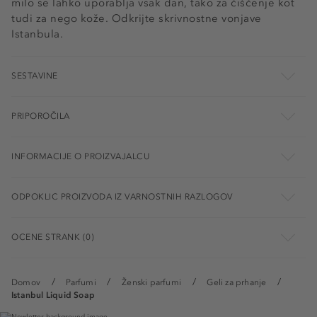
milo se lahko uporablja vsak dan, tako za čiščenje kot
tudi za nego kože. Odkrijte skrivnostne vonjave
Istanbula.
SESTAVINE
PRIPOROČILA
INFORMACIJE O PROIZVAJALCU
ODPOKLIC PROIZVODA IZ VARNOSTNIH RAZLOGOV
OCENE STRANK (0)
Domov
Parfumi
Ženski parfumi
Geli za prhanje
Istanbul Liquid Soap