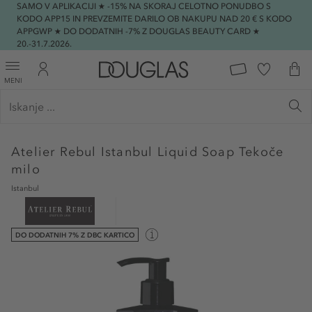
SAMO V APLIKACIJI ★ -15% NA SKORAJ CELOTNO PONUDBO S
KODO APP15 IN PREVZEMITE DARILO OB NAKUPU NAD 20 € S KODO
APPGWP ★ DO DODATNIH -7% Z DOUGLAS BEAUTY CARD ★
20.-31.7.2026.
MENI
Atelier Rebul
Istanbul Liquid Soap Tekoče
milo
Istanbul
DO DODATNIH 7% Z DBC KARTICO