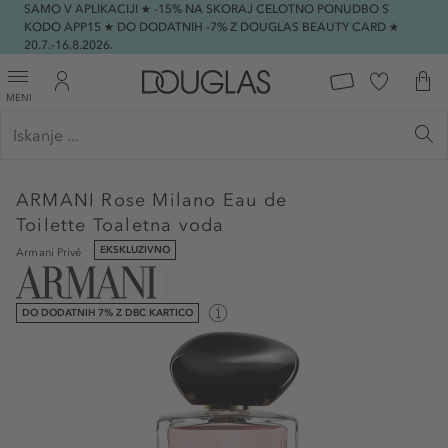
SAMO V APLIKACIJI ★ -15% NA SKORAJ CELOTNO PONUDBO S
KODO APP15 ★ DO DODATNIH -7% Z DOUGLAS BEAUTY CARD ★
20.7.-16.8.2026.
MENI
ARMANI
Rose Milano Eau de
Toilette Toaletna voda
EKSKLUZIVNO
Armani Privé
DO DODATNIH 7% Z DBC KARTICO