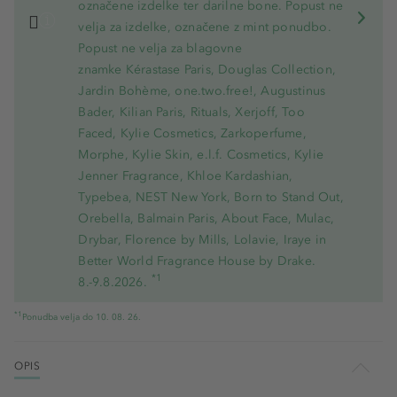
označene izdelke ter darilne bone. Popust ne
velja za izdelke, označene z mint ponudbo.
Popust ne velja za blagovne
znamke Kérastase Paris, Douglas Collection,
Jardin Bohème, one.two.free!, Augustinus
Bader, Kilian Paris, Rituals, Xerjoff, Too
Faced, Kylie Cosmetics, Zarkoperfume,
Morphe, Kylie Skin, e.l.f. Cosmetics, Kylie
Jenner Fragrance, Khloe Kardashian,
Typebea, NEST New York, Born to Stand Out,
Orebella, Balmain Paris, About Face, Mulac,
Drybar, Florence by Mills, Lolavie, Iraye in
Better World Fragrance House by Drake.
*1
8.-9.8.2026.
*1
Ponudba velja do 10. 08. 26.
OPIS