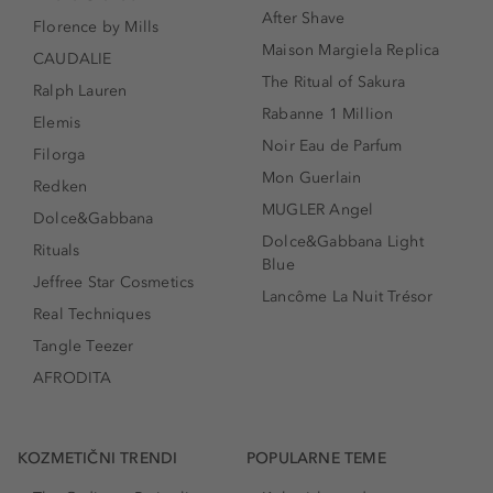
After Shave
Florence by Mills
Maison Margiela Replica
CAUDALIE
The Ritual of Sakura
Ralph Lauren
Rabanne 1 Million
Elemis
Noir Eau de Parfum
Filorga
Mon Guerlain
Redken
MUGLER Angel
Dolce&Gabbana
Dolce&Gabbana Light
Rituals
Blue
Jeffree Star Cosmetics
Lancôme La Nuit Trésor
Real Techniques
Tangle Teezer
AFRODITA
KOZMETIČNI TRENDI
POPULARNE TEME