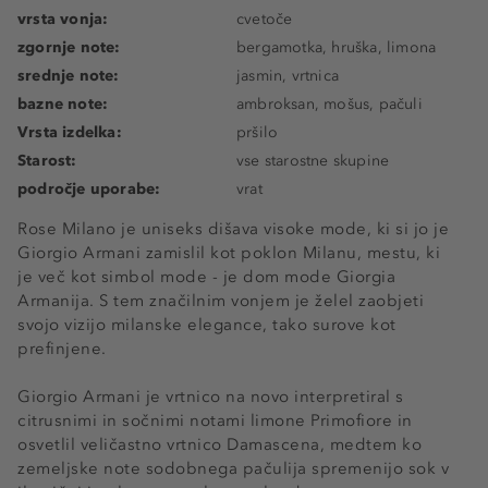
vrsta vonja:
cvetoče
zgornje note:
bergamotka, hruška, limona
srednje note:
jasmin, vrtnica
bazne note:
ambroksan, mošus, pačuli
Vrsta izdelka:
pršilo
Starost:
vse starostne skupine
področje uporabe:
vrat
Rose Milano je uniseks dišava visoke mode, ki si jo je
Giorgio Armani zamislil kot poklon Milanu, mestu, ki
je več kot simbol mode - je dom mode Giorgia
Armanija. S tem značilnim vonjem je želel zaobjeti
svojo vizijo milanske elegance, tako surove kot
prefinjene.
Giorgio Armani je vrtnico na novo interpretiral s
citrusnimi in sočnimi notami limone Primofiore in
osvetlil veličastno vrtnico Damascena, medtem ko
zemeljske note sodobnega pačulija spremenijo sok v