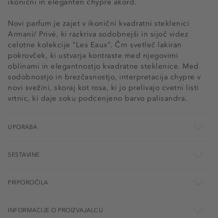
ikonični in eleganten chypre akord.
Novi parfum je zajet v ikonični kvadratni steklenici
Armani/ Privé, ki razkriva sodobnejši in sijoč videz
celotne kolekcije "Les Eaux". Črn svetleč lakiran
pokrovček, ki ustvarja kontraste med njegovimi
oblinami in elegantnostjo kvadratne steklenice. Med
sodobnostjo in brezčasnostjo, interpretacija chypre v
novi svežini, skoraj kot rosa, ki jo prelivajo cvetni listi
vrtnic, ki daje soku podcenjeno barvo palisandra.
UPORABA
SESTAVINE
PRIPOROČILA
INFORMACIJE O PROIZVAJALCU