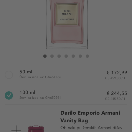
ARMANI Rose Milano Eau de Toilette
Rose Milano Eau de Toilette
Rose Milano Eau de Toilette
Rose Milano Eau de Toilette
Rose Milano Eau de Toilette
Rose Milano Eau de Toilette
Rose Milano Eau de Toilette
50 ml
€ 172,99
Številka izdelka: GA651166
€ 3.459,80 / 1 l
100 ml
€ 244,55
Številka izdelka: GA650961
€ 2.445,50 / 1 l
Darilo Emporio Armani
Vanity Bag
Ob nakupu ženskih Armani dišav