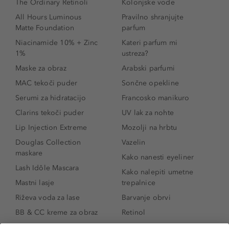
The Ordinary Retinoli
Kolonjske vode
All Hours Luminous
Pravilno shranjujte
Matte Foundation
parfum
Niacinamide 10% + Zinc
Kateri parfum mi
1%
ustreza?
Maske za obraz
Arabski parfumi
MAC tekoči puder
Sončne opekline
Serumi za hidratacijo
Francosko manikuro
Clarins tekoči puder
UV lak za nohte
Lip Injection Extreme
Mozolji na hrbtu
Douglas Collection
Vazelin
maskare
Kako nanesti eyeliner
Lash Idôle Mascara
Kako nalepiti umetne
Mastni lasje
trepalnice
Riževa voda za lase
Barvanje obrvi
BB & CC kreme za obraz
Retinol
Age Defense BB Cream
Vitamin E