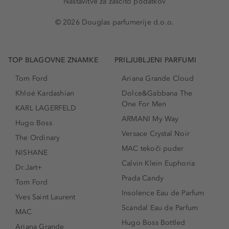
Nastavitve za zaščito podatkov
© 2026 Douglas parfumerije d.o.o.
TOP BLAGOVNE ZNAMKE
PRILJUBLJENI PARFUMI
Tom Ford
Ariana Grande Cloud
Khloé Kardashian
Dolce&Gabbana The
One For Men
KARL LAGERFELD
ARMANI My Way
Hugo Boss
Versace Crystal Noir
The Ordinary
MAC tekoči puder
NISHANE
Calvin Klein Euphoria
Dr.Jart+
Prada Candy
Tom Ford
Insolence Eau de Parfum
Yves Saint Laurent
Scandal Eau de Parfum
MAC
Hugo Boss Bottled
Ariana Grande