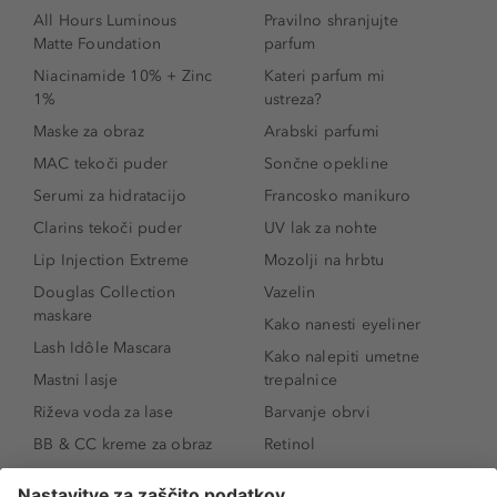
All Hours Luminous
Pravilno shranjujte
Matte Foundation
parfum
Niacinamide 10% + Zinc
Kateri parfum mi
1%
ustreza?
Maske za obraz
Arabski parfumi
MAC tekoči puder
Sončne opekline
Serumi za hidratacijo
Francosko manikuro
Clarins tekoči puder
UV lak za nohte
Lip Injection Extreme
Mozolji na hrbtu
Douglas Collection
Vazelin
maskare
Kako nanesti eyeliner
Lash Idôle Mascara
Kako nalepiti umetne
Mastni lasje
trepalnice
Riževa voda za lase
Barvanje obrvi
BB & CC kreme za obraz
Retinol
Age Defense BB Cream
Vitamin E