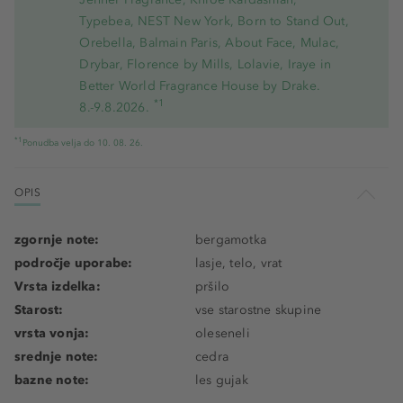
Typebea, NEST New York, Born to Stand Out,
Orebella, Balmain Paris, About Face, Mulac,
Drybar, Florence by Mills, Lolavie, Iraye in
Better World Fragrance House by Drake.
*1
8.-9.8.2026.
*1
Ponudba velja do 10. 08. 26.
OPIS
zgornje note:
bergamotka
področje uporabe:
lasje, telo, vrat
Vrsta izdelka:
pršilo
Starost:
vse starostne skupine
vrsta vonja:
oleseneli
srednje note:
cedra
bazne note:
les gujak