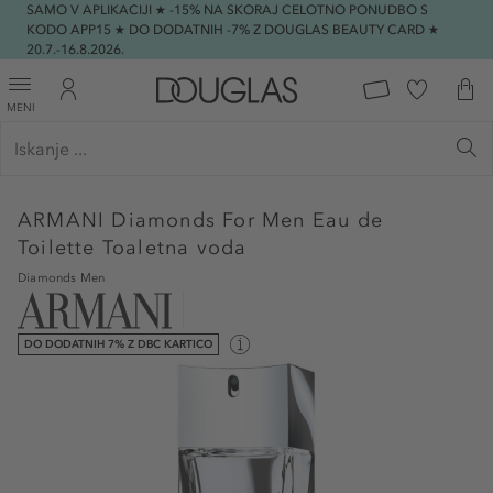
SAMO V APLIKACIJI ★ -15% NA SKORAJ CELOTNO PONUDBO S
KODO APP15 ★ DO DODATNIH -7% Z DOUGLAS BEAUTY CARD ★
20.7.-16.8.2026.
MENI
ARMANI
Diamonds For Men Eau de
Toilette Toaletna voda
Diamonds Men
DO DODATNIH 7% Z DBC KARTICO