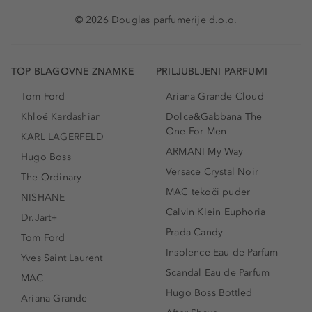
© 2026 Douglas parfumerije d.o.o.
TOP BLAGOVNE ZNAMKE
PRILJUBLJENI PARFUMI
Tom Ford
Ariana Grande Cloud
Khloé Kardashian
Dolce&Gabbana The
One For Men
KARL LAGERFELD
ARMANI My Way
Hugo Boss
Versace Crystal Noir
The Ordinary
MAC tekoči puder
NISHANE
Calvin Klein Euphoria
Dr.Jart+
Prada Candy
Tom Ford
Insolence Eau de Parfum
Yves Saint Laurent
Scandal Eau de Parfum
MAC
Hugo Boss Bottled
Ariana Grande