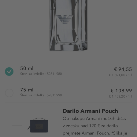
50 ml
€ 94,55
Številka izdelka: 52811980
€ 1.891,00 / 1 l
75 ml
€ 108,99
Številka izdelka: 52811990
€ 1.453,20 / 1 l
Darilo Armani Pouch
Ob nakupu Armani moških dišav
v znesku nad 120 € za darilo
prejmete Armani Pouch. *Slika je