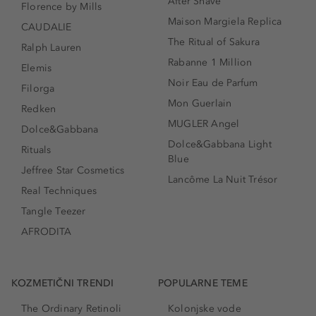
After Shave
Florence by Mills
Maison Margiela Replica
CAUDALIE
The Ritual of Sakura
Ralph Lauren
Rabanne 1 Million
Elemis
Noir Eau de Parfum
Filorga
Mon Guerlain
Redken
MUGLER Angel
Dolce&Gabbana
Dolce&Gabbana Light
Rituals
Blue
Jeffree Star Cosmetics
Lancôme La Nuit Trésor
Real Techniques
Tangle Teezer
AFRODITA
KOZMETIČNI TRENDI
POPULARNE TEME
The Ordinary Retinoli
Kolonjske vode