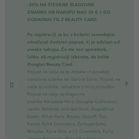
-20% NA ŠTEVILNE BLAGOVNE
ZNAMKE OB NAKUPU NAD 30 € + DO
DODATNIH 7% Z BEAUTY CARD.
Po registraciji se bo v košarici samodejno
obračunal dodaten popust, ki je odvisen od
zneska nakupa. Če ste nov uporabnik,
lahko ob registraciji izberete, da želite
Douglas Beauty Card.
Popust ne velja za že znižane in posebej
označene izdelke ter darilne bone. Popust ne
velja za izdelke, označene z mint ponudbo.
Popust ne velja za blagovne
znamke Kérastase Paris, Douglas Collection,
Jardin Bohème, one.two.free!, Augustinus
Bader, Kilian Paris, Rituals, Xerjoff, Too
Faced, Kylie Cosmetics, Zarkoperfume,
Morphe, Kylie Skin, e.l.f. Cosmetics, Kylie
Jenner Fragrance, Khloe Kardashian,