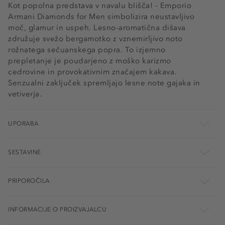
Kot popolna predstava v navalu blišča! - Emporio
Armani Diamonds for Men simbolizira neustavljivo
moč, glamur in uspeh. Lesno-aromatična dišava
združuje svežo bergamotko z vznemirljivo noto
rožnatega sečuanskega popra. To izjemno
prepletanje je poudarjeno z moško karizmo
cedrovine in provokativnim značajem kakava.
Senzualni zaključek spremljajo lesne note gajaka in
vetiverja.
UPORABA
SESTAVINE
PRIPOROČILA
INFORMACIJE O PROIZVAJALCU