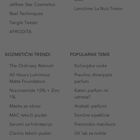
Jeffree Star Cosmetics
Lancôme La Nuit Trésor
Real Techniques
Tangle Teezer
AFRODITA
KOZMETIČNI TRENDI
POPULARNE TEME
The Ordinary Retinoli
Kolonjske vode
All Hours Luminous
Pravilno shranjujte
Matte Foundation
parfum
Niacinamide 10% + Zinc
Kateri parfum mi
1%
ustreza?
Maske za obraz
Arabski parfumi
MAC tekoči puder
Sončne opekline
Serumi za hidratacijo
Francosko manikuro
Clarins tekoči puder
UV lak za nohte