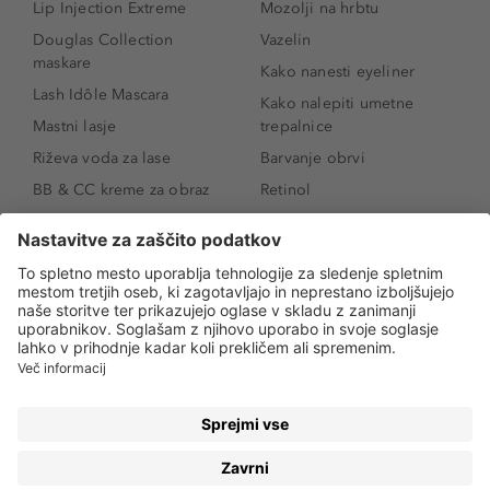
Lip Injection Extreme
Mozolji na hrbtu
Douglas Collection
Vazelin
maskare
Kako nanesti eyeliner
Lash Idôle Mascara
Kako nalepiti umetne
Mastni lasje
trepalnice
Riževa voda za lase
Barvanje obrvi
BB & CC kreme za obraz
Retinol
Age Defense BB Cream
Vitamin E
SPF 30
Kako povečati ustnice
Senčila za oči
Niacinamid
Tekoči puder
Rozacea
Ličenje povešenih vek
Salicilna kislina
Kako povečati oči
Rozacea
Kako določiti odtenek
Salicilna kislina
pudra
Kako skriti temne
kolobarje