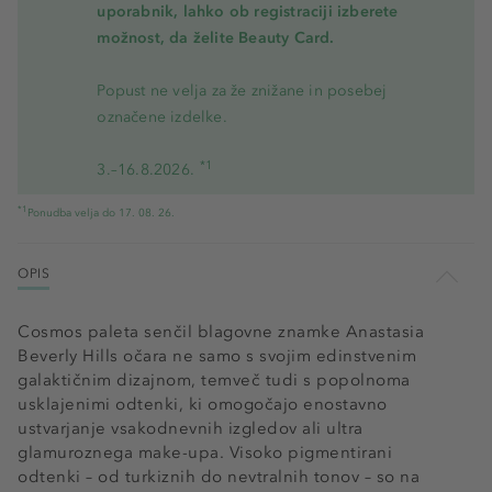
uporabnik, lahko ob registraciji izberete
možnost, da želite Beauty Card.
Popust ne velja za že znižane in posebej
označene izdelke.
*1
3.–16.8.2026.
*1
Ponudba velja do 17. 08. 26.
OPIS
Cosmos paleta senčil blagovne znamke Anastasia
Beverly Hills očara ne samo s svojim edinstvenim
galaktičnim dizajnom, temveč tudi s popolnoma
usklajenimi odtenki, ki omogočajo enostavno
ustvarjanje vsakodnevnih izgledov ali ultra
glamuroznega make-upa. Visoko pigmentirani
odtenki – od turkiznih do nevtralnih tonov – so na