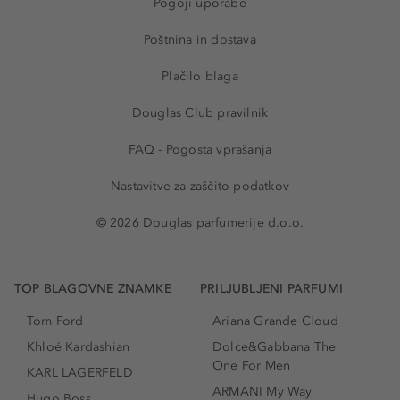
Pogoji uporabe
Poštnina in dostava
Plačilo blaga
Douglas Club pravilnik
FAQ - Pogosta vprašanja
Nastavitve za zaščito podatkov
© 2026 Douglas parfumerije d.o.o.
TOP BLAGOVNE ZNAMKE
PRILJUBLJENI PARFUMI
Tom Ford
Ariana Grande Cloud
Khloé Kardashian
Dolce&Gabbana The
One For Men
KARL LAGERFELD
ARMANI My Way
Hugo Boss