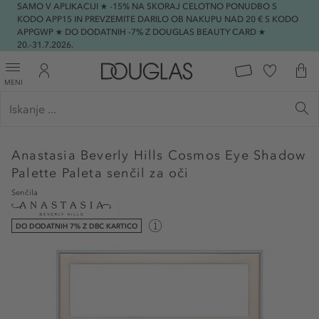
SAMO V APLIKACIJI ★ -15% NA SKORAJ CELOTNO PONUDBO S
KODO APP15 IN PREVZEMITE DARILO OB NAKUPU NAD 20 € S KODO
APPGWP ★ DO DODATNIH -7% Z DOUGLAS BEAUTY CARD ★
20.-31.7.2026.
MENI
Anastasia Beverly Hills
Cosmos Eye Shadow
Palette Paleta senčil za oči
Senčila
DO DODATNIH 7% Z DBC KARTICO