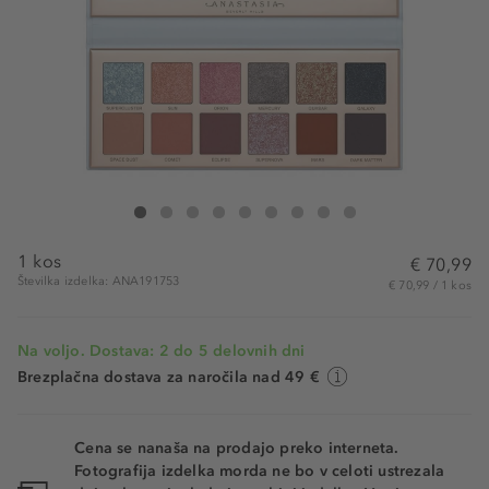
Anastasia Beverly Hills Cosmos Eye Shadow Palette
Cosmos Eye Shadow Palette
Cosmos Eye Shadow Palette
Cosmos Eye Shadow Palette
Cosmos Eye Shadow Palette
Cosmos Eye Shadow Palette
Cosmos Eye Shadow Palette
Cosmos Eye Shadow Palette
Cosmos Eye Shadow Palette
1 kos
€ 70,99
Številka izdelka: ANA191753
€ 70,99 / 1 kos
Na voljo. Dostava: 2 do 5 delovnih dni
Brezplačna dostava za naročila nad 49 €
Cena se nanaša na prodajo preko interneta.
Fotografija izdelka morda ne bo v celoti ustrezala