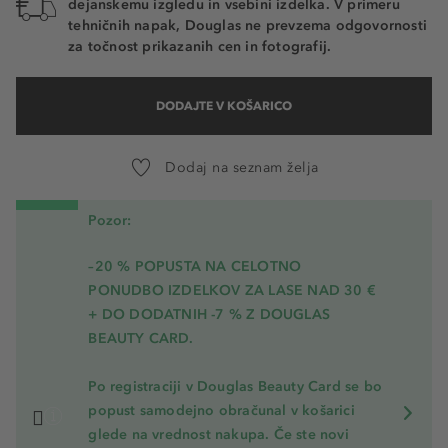
dejanskemu izgledu in vsebini izdelka. V primeru
tehničnih napak, Douglas ne prevzema odgovornosti
za točnost prikazanih cen in fotografij.
DODAJTE V KOŠARICO
Dodaj na seznam želja
Pozor:
–20 % POPUSTA NA CELOTNO
PONUDBO IZDELKOV ZA LASE NAD 30 €
+ DO DODATNIH -7 % Z DOUGLAS
BEAUTY CARD.
Po registraciji v Douglas Beauty Card se bo
popust samodejno obračunal v košarici
glede na vrednost nakupa. Če ste novi