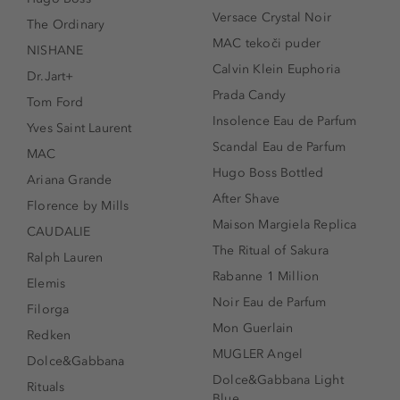
Versace Crystal Noir
The Ordinary
MAC tekoči puder
NISHANE
Calvin Klein Euphoria
Dr.Jart+
Prada Candy
Tom Ford
Insolence Eau de Parfum
Yves Saint Laurent
Scandal Eau de Parfum
MAC
Hugo Boss Bottled
Ariana Grande
After Shave
Florence by Mills
Maison Margiela Replica
CAUDALIE
The Ritual of Sakura
Ralph Lauren
Rabanne 1 Million
Elemis
Noir Eau de Parfum
Filorga
Mon Guerlain
Redken
MUGLER Angel
Dolce&Gabbana
Dolce&Gabbana Light
Rituals
Blue