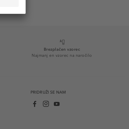
Brezplačen vzorec
Najmanj en vzorec na naročilo
PRIDRUŽI SE NAM