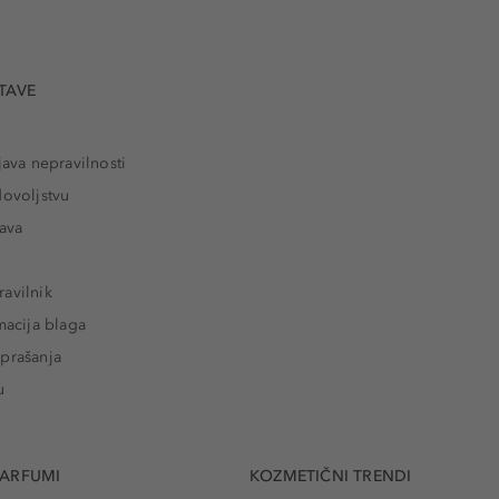
TAVE
java nepravilnosti
dovoljstvu
tava
avilnik
macija blaga
prašanja
u
PARFUMI
KOZMETIČNI TRENDI