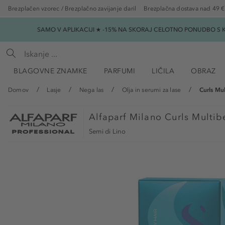
Brezplačen vzorec / Brezplačno zavijanje daril
Brezplačna dostava nad 49 €
SAMO V APLIKACIJI ★ -15% NA SKORAJ CELOTNO PONUDBO S K
BLAGOVNE ZNAMKE
PARFUMI
LIČILA
OBRAZ
Domov
Lasje
Nega las
Olja in serumi za lase
Curls Mul
Alfaparf Milano
Curls Multibe
Semi di Lino