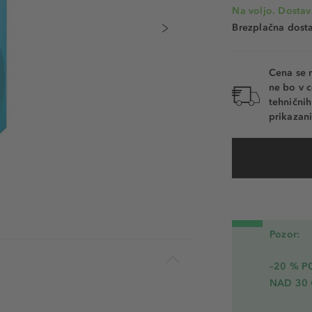
Na voljo. Dostav
Brezplačna dosta
Cena se 
ne bo v c
tehnični
prikazani
Pozor:
–20 % 
NAD 30 