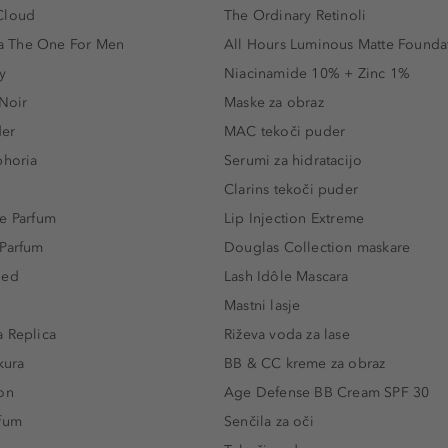
Cloud
The Ordinary Retinoli
 The One For Men
All Hours Luminous Matte Founda
y
Niacinamide 10% + Zinc 1%
 Noir
Maske za obraz
der
MAC tekoči puder
phoria
Serumi za hidratacijo
Clarins tekoči puder
e Parfum
Lip Injection Extreme
 Parfum
Douglas Collection maskare
led
Lash Idôle Mascara
Mastni lasje
 Replica
Riževa voda za lase
kura
BB & CC kreme za obraz
on
Age Defense BB Cream SPF 30
rfum
Senčila za oči