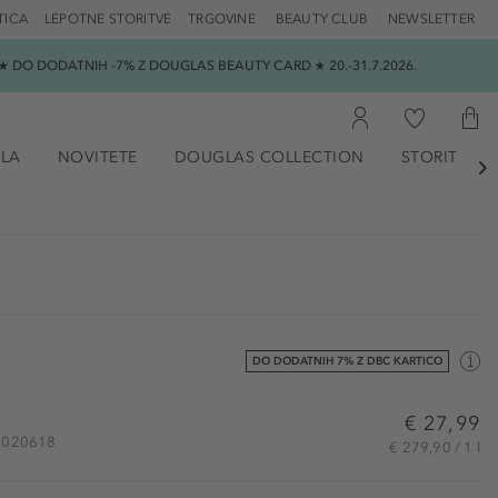
TICA
LEPOTNE STORITVE
TRGOVINE
BEAUTY CLUB
NEWSLETTER
 DO DODATNIH -7% Z DOUGLAS BEAUTY CARD ★ 20.-31.7.2026.
ILA
NOVITETE
DOUGLAS COLLECTION
STORITVE

DO DODATNIH 7% Z DBC KARTICO
€ 27,99
AP020618
€ 279,90 / 1 l