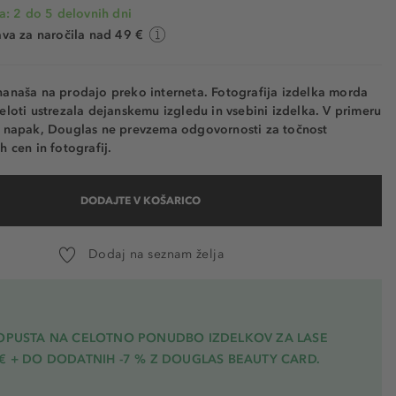
a: 2 do 5 delovnih dni
va za naročila nad 49 €
nanaša na prodajo preko interneta. Fotografija izdelka morda
eloti ustrezala dejanskemu izgledu in vsebini izdelka. V primeru
h napak, Douglas ne prevzema odgovornosti za točnost
h cen in fotografij.
DODAJTE V KOŠARICO
Dodaj na seznam želja
POPUSTA NA CELOTNO PONUDBO IZDELKOV ZA LASE
€ + DO DODATNIH -7 % Z DOUGLAS BEAUTY CARD.