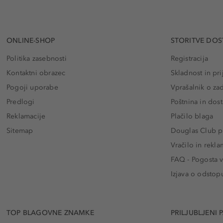
ONLINE-SHOP
STORITVE DOS
Politika zasebnosti
Registracija
Kontaktni obrazec
Skladnost in pri
Pogoji uporabe
Vprašalnik o za
Predlogi
Poštnina in dos
Reklamacije
Plačilo blaga
Sitemap
Douglas Club pr
Vračilo in rekla
FAQ - Pogosta v
Izjava o odstop
TOP BLAGOVNE ZNAMKE
PRILJUBLJENI 