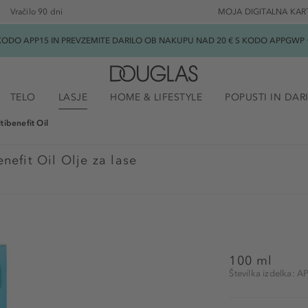
Vračilo 90 dni
MOJA DIGITALNA KAR
ODO APP15 IN PREVZEMITE DARILO OB NAKUPU NAD 20 € S KODO APPGWP ★
TELO
LASJE
HOME & LIFESTYLE
POPUSTI IN DAR
tibenefit Oil
nefit Oil Olje za lase
100 ml
Številka izdelka: 