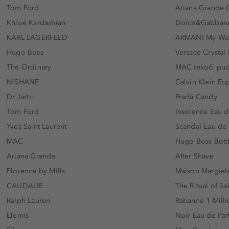
Tom Ford
Ariana Grande 
Khloé Kardashian
Dolce&Gabbana
KARL LAGERFELD
ARMANI My Wa
Hugo Boss
Versace Crystal
The Ordinary
MAC tekoči pu
NISHANE
Calvin Klein Eu
Dr.Jart+
Prada Candy
Tom Ford
Insolence Eau d
Yves Saint Laurent
Scandal Eau de
MAC
Hugo Boss Bott
Ariana Grande
After Shave
Florence by Mills
Maison Margiela
CAUDALIE
The Ritual of Sa
Ralph Lauren
Rabanne 1 Milli
Elemis
Noir Eau de Pa