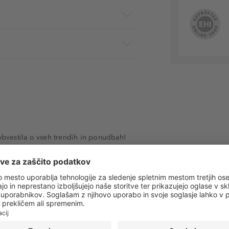
 obvestila o vseh trendih in ponudbah!
PRIJAVA