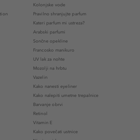
Kolonjske vode
tion
Pravilno shranjujte parfum
Kateri parfum mi ustreza?
Arabski parfumi
Sončne opekline
Francosko manikuro
UV lak za nohte
Mozolji na hrbtu
Vazelin
Kako nanesti eyeliner
Kako nalepiti umetne trepalnice
Barvanje obrvi
Retinol
Vitamin E
Kako povečati ustnice