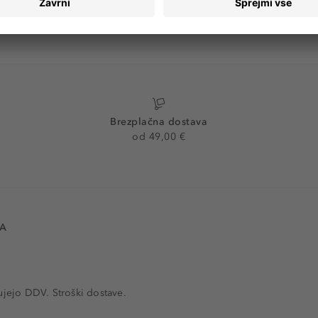
Brezplačna dostava
od 49,00 €
VA
ujejo DDV. Stroški dostave.