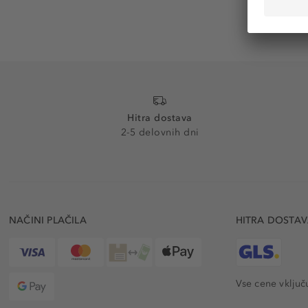
Hitra dostava
2-5 delovnih dni
NAČINI PLAČILA
HITRA DOSTA
Vse cene vključ