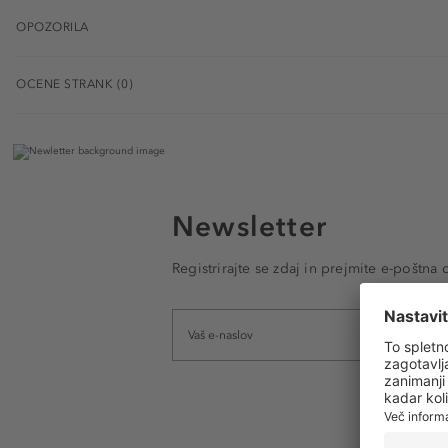
OPOZORILA
OCENE STRANK (0)
Newsletter
Registrirajte se zdaj in prejmite e-poštna