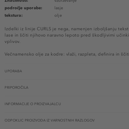
Značilnosti:
vzdrževanje
področje uporabe:
lasje
tekstura:
olje
Izdelki iz linije CURLS je nega, namenjen izboljšanju tekstu
lase in ščiti njihovo naravno lepoto pred škodljivimi učink
vplivov.
Večnamensko olje za kodre: vlaži, razpleta, definira in ščit
UPORABA
PRIPOROČILA
INFORMACIJE O PROIZVAJALCU
ODPOKLIC PROIZVODA IZ VARNOSTNIH RAZLOGOV