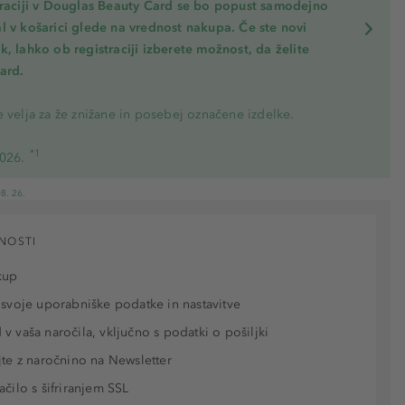
traciji v Douglas Beauty Card se bo popust samodejno
l v košarici glede na vrednost nakupa. Če ste novi
, lahko ob registraciji izberete možnost, da želite
ard.
 velja za že znižane in posebej označene izdelke.
*1
2026.
8. 26.
NOSTI
kup
 svoje uporabniške podatke in nastavitve
v vaša naročila, vključno s podatki o pošiljki
jte z naročnino na Newsletter
ačilo s šifriranjem SSL