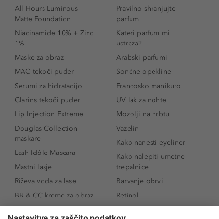
All Hours Luminous
Pravilno shranjujte
Matte Foundation
parfum
Niacinamide 10% + Zinc
Kateri parfum mi
1%
ustreza?
Maske za obraz
Arabski parfumi
MAC tekoči puder
Sončne opekline
Serumi za hidratacijo
Francosko manikuro
Clarins tekoči puder
UV lak za nohte
Lip Injection Extreme
Mozolji na hrbtu
Douglas Collection
Vazelin
maskare
Kako nanesti eyeliner
Lash Idôle Mascara
Kako nalepiti umetne
Mastni lasje
trepalnice
Riževa voda za lase
Barvanje obrvi
BB & CC kreme za obraz
Retinol
Age Defense BB Cream
Vitamin E