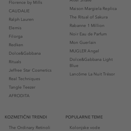
After Shave
Florence by Mills
Maison Margiela Replica
CAUDALIE
The Ritual of Sakura
Ralph Lauren
Rabanne 1 Million
Elemis
Noir Eau de Parfum
Filorga
Mon Guerlain
Redken
MUGLER Angel
Dolce&Gabbana
Dolce&Gabbana Light
Rituals
Blue
Jeffree Star Cosmetics
Lancôme La Nuit Trésor
Real Techniques
Tangle Teezer
AFRODITA
KOZMETIČNI TRENDI
POPULARNE TEME
The Ordinary Retinoli
Kolonjske vode