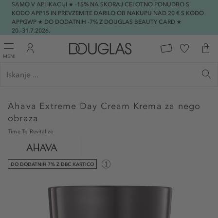
SAMO V APLIKACIJI ★ -15% NA SKORAJ CELOTNO PONUDBO S
KODO APP15 IN PREVZEMITE DARILO OB NAKUPU NAD 20 € S KODO
APPGWP ★ DO DODATNIH -7% Z DOUGLAS BEAUTY CARD ★
20.-31.7.2026.
MENI
Ahava
Extreme Day Cream Krema za nego
obraza
Time To Revitalize
DO DODATNIH 7% Z DBC KARTICO