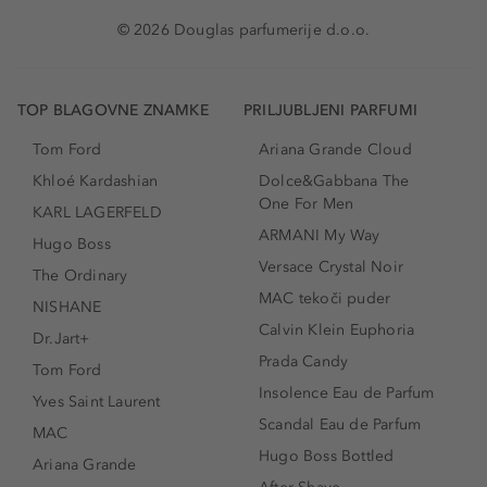
© 2026 Douglas parfumerije d.o.o.
TOP BLAGOVNE ZNAMKE
PRILJUBLJENI PARFUMI
Tom Ford
Ariana Grande Cloud
Khloé Kardashian
Dolce&Gabbana The
One For Men
KARL LAGERFELD
ARMANI My Way
Hugo Boss
Versace Crystal Noir
The Ordinary
MAC tekoči puder
NISHANE
Calvin Klein Euphoria
Dr.Jart+
Prada Candy
Tom Ford
Insolence Eau de Parfum
Yves Saint Laurent
Scandal Eau de Parfum
MAC
Hugo Boss Bottled
Ariana Grande