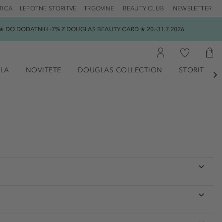
TICA
LEPOTNE STORITVE
TRGOVINE
BEAUTY CLUB
NEWSLETTER
 DO DODATNIH -7% Z DOUGLAS BEAUTY CARD ★ 20.-31.7.2026.
ILA
NOVITETE
DOUGLAS COLLECTION
STORITVE
