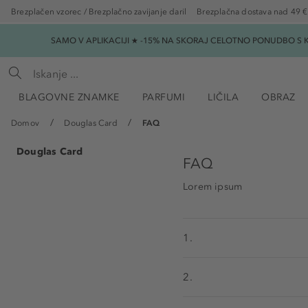
Brezplačen vzorec / Brezplačno zavijanje daril
Brezplačna dostava nad 49 €
SAMO V APLIKACIJI ★ -15% NA SKORAJ CELOTNO PONUDBO S K
BLAGOVNE ZNAMKE
PARFUMI
LIČILA
OBRAZ
Domov
Douglas Card
FAQ
Douglas Card
FAQ
Lorem ipsum
1.
2.