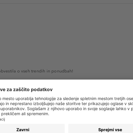
 obvestila o vseh trendih in ponudbah!
PRIJAVA