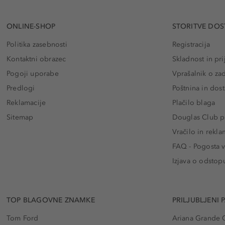
ONLINE-SHOP
STORITVE DOS
Politika zasebnosti
Registracija
Kontaktni obrazec
Skladnost in pri
Pogoji uporabe
Vprašalnik o za
Predlogi
Poštnina in dos
Reklamacije
Plačilo blaga
Sitemap
Douglas Club pr
Vračilo in rekla
FAQ - Pogosta v
Izjava o odstop
TOP BLAGOVNE ZNAMKE
PRILJUBLJENI 
Tom Ford
Ariana Grande 