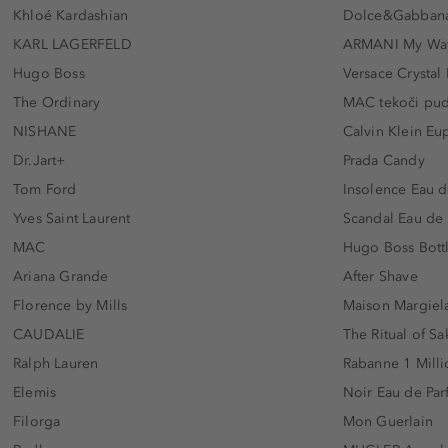
Khloé Kardashian
Dolce&Gabbana
KARL LAGERFELD
ARMANI My Wa
Hugo Boss
Versace Crystal
The Ordinary
MAC tekoči pu
NISHANE
Calvin Klein Eu
Dr.Jart+
Prada Candy
Tom Ford
Insolence Eau d
Yves Saint Laurent
Scandal Eau de
MAC
Hugo Boss Bott
Ariana Grande
After Shave
Florence by Mills
Maison Margiela
CAUDALIE
The Ritual of Sa
Ralph Lauren
Rabanne 1 Milli
Elemis
Noir Eau de Pa
Filorga
Mon Guerlain