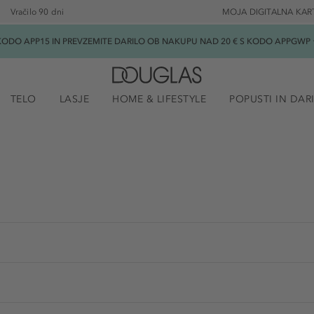
Vračilo 90 dni
MOJA DIGITALNA KAR
ODO APP15 IN PREVZEMITE DARILO OB NAKUPU NAD 20 € S KODO APPGWP ★
TELO
LASJE
HOME & LIFESTYLE
POPUSTI IN DAR