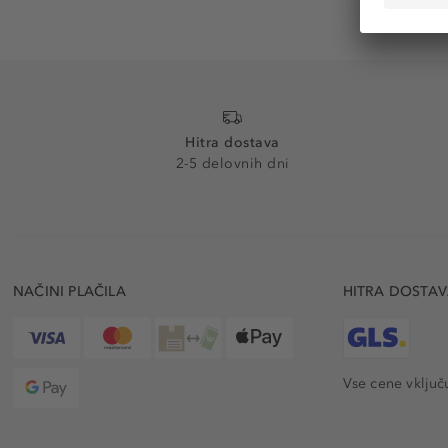
Hitra dostava
2-5 delovnih dni
NAČINI PLAČILA
HITRA DOSTA
Vse cene vključ