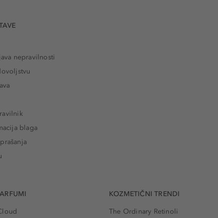
TAVE
java nepravilnosti
dovoljstvu
tava
avilnik
macija blaga
prašanja
u
PARFUMI
KOZMETIČNI TRENDI
Cloud
The Ordinary Retinoli