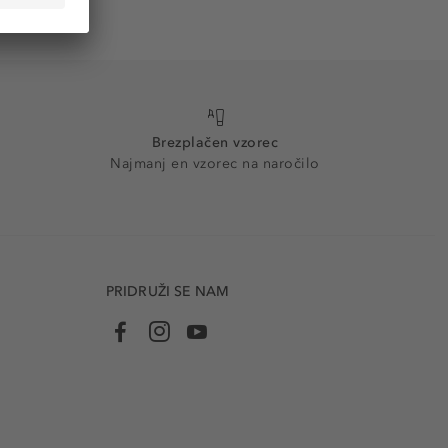
Brezplačen vzorec
Najmanj en vzorec na naročilo
PRIDRUŽI SE NAM