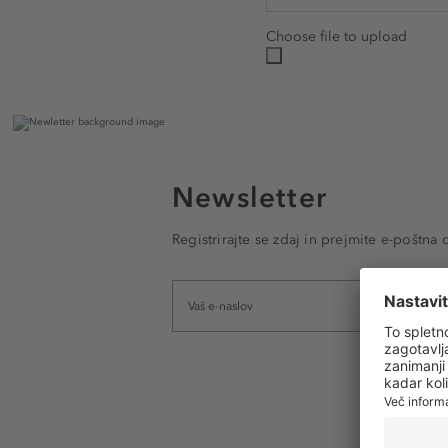
Choose file to upload
Newsletter
Registrirajte se zdaj in prejmite e-poštna