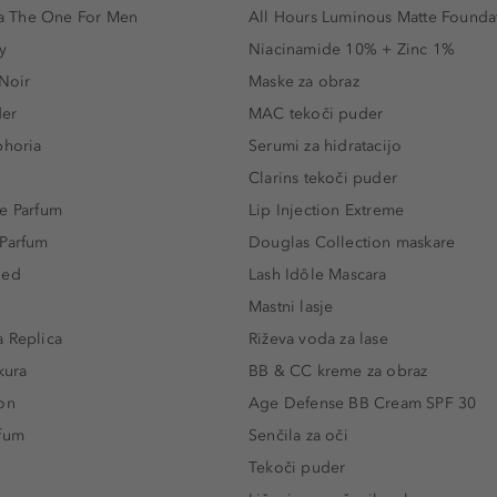
 The One For Men
All Hours Luminous Matte Founda
y
Niacinamide 10% + Zinc 1%
 Noir
Maske za obraz
der
MAC tekoči puder
phoria
Serumi za hidratacijo
Clarins tekoči puder
e Parfum
Lip Injection Extreme
 Parfum
Douglas Collection maskare
led
Lash Idôle Mascara
Mastni lasje
 Replica
Riževa voda za lase
kura
BB & CC kreme za obraz
on
Age Defense BB Cream SPF 30
rfum
Senčila za oči
Tekoči puder