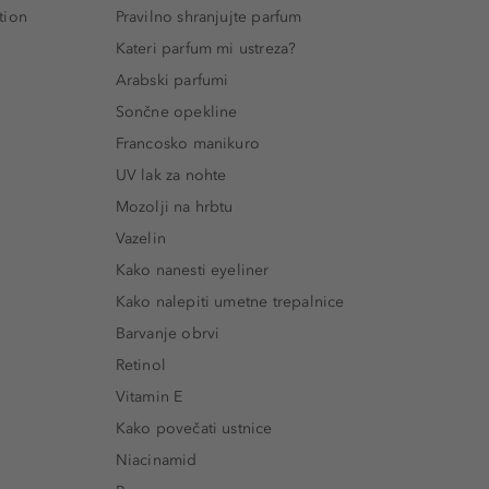
tion
Pravilno shranjujte parfum
Kateri parfum mi ustreza?
Arabski parfumi
Sončne opekline
Francosko manikuro
UV lak za nohte
Mozolji na hrbtu
Vazelin
Kako nanesti eyeliner
Kako nalepiti umetne trepalnice
Barvanje obrvi
Retinol
Vitamin E
Kako povečati ustnice
Niacinamid