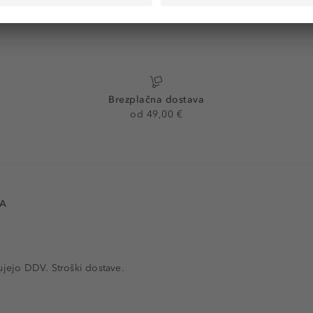
Brezplačna dostava
od 49,00 €
VA
ujejo DDV. Stroški dostave.